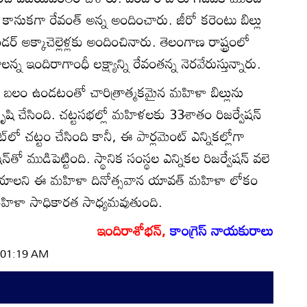
కానుకగా రేవంత్ అన్న అందించారు. జీరో కరెంటు బిల్లు
క్కాచెల్లెళ్లకు అందించినారు. తెలంగాణ రాష్ట్రంలో
లన్న ఇందిరాగాంధీ లక్ష్యాన్ని రేవంతన్న నెరవేరుస్తున్నారు.
ం ఉండటంతో చారిత్రాత్మకమైన మహిళా బిల్లును
్‌ కృషి చేసింది. చట్టసభల్లో మహిళలకు 33శాతం రిజర్వేషన్
ెంట్‌లో చట్టం చేసింది కానీ, ఈ పార్లమెంట్ ఎన్నికల్లోగా
్‌తో ముడిపెట్టింది. స్థానిక సంస్థల ఎన్నికల రిజర్వేషన్ వలె
ేయాలని ఈ మహిళా దినోత్సవాన యావత్ మహిళా లోకం
ే మహిళా సాధికారత సాధ్యమవుతుంది.
ఇందిరాశోభన్,
కాంగ్రెస్ నాయకురాలు
| 01:19 AM