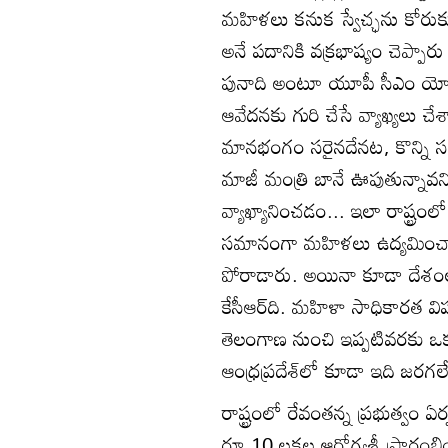
మహిళలు కనుక స్వేచ్ఛను కోరుకుం
అనే పదానికి వక్రభాష్యం చెప్పార
పునాది అంటూ యూపీ సీఎం యోగి ఆ
ఆవేదనకు గురి చేసే వ్యాఖ్యలు చే
మానభంగం సరైనదేనట, కొన్ని సమయ
మాజీ మంత్రి బానే ఊపుతున్నావని
వ్యాఖ్యానించడం... ఇలా రాష్ట
సమానంగా మహిళలు ఉద్యమించారు. 
పోరాడారు. అయినా కూడా దేశంలో
కేసీఆర్‌ది. మహిళా సాధికారత విష
తెలంగాణ నుంచి ఇప్పటివరకు ఒక్
ఆంధ్రప్రదేశ్‌లో కూడా ఇది జరగల
రాష్ట్రంలో రేవంతన్న ప్రభుత్వం
రూ.10 లక్షల ఆరోగ్యశ్రీ ప్రా