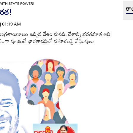
ITH STATE POWER!
తాజ
ారత!
 | 01:19 AM
కి అగ్రతాంబూలం ఇచ్చిన దేశం మనది. దేశాన్ని భరతమాత అని
 సమానంగా పూజించే భారతావనిలో మహిళలపై వేధింపులు