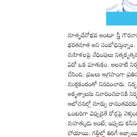
మాతృదేవోభవ అంటూ స్త్రీ గౌరవా
భరతమాత అని సంబోధిస్తున్నాం. 
మహిళలపై వేధింపులు నిత్యకృత్య
ఏదో ఒక ఘాతుకం. అలనాటి నిర్
చేసింది. ప్రజలు ఆగ్రహంగా ప్ర
ముక్తకంఠంతో నినదించారు. నిర్
అకృత్యాలను నివారించడానికి నిర్
ఆలోచనల్లో మార్పు రానంతవరకు ఎన్
ఒంటరిగా ఎప్పుడైతే రోడ్లపై వెళ్త
మహత్ముడు అంటే, ఇప్పుడు కనీసం 
పోయాయి. గల్లీల్లో తిరిగే అబ్బ