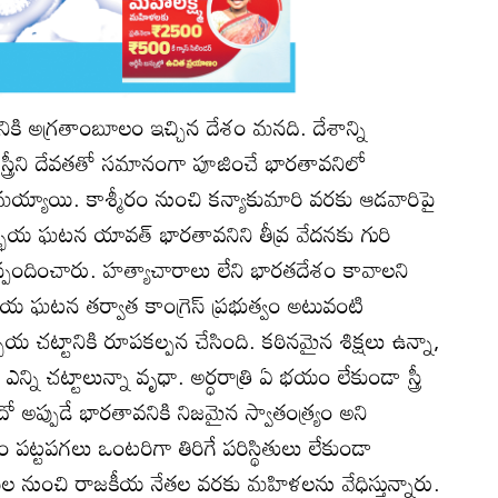
నికి అగ్రతాంబూలం ఇచ్చిన దేశం మనది. దేశాన్ని
స్త్రీని దేవతతో సమానంగా పూజించే భారతావనిలో
మయ్యాయి. కాశ్మీరం నుంచి కన్యాకుమారి వరకు ఆడవారిపై
భయ ఘటన యావత్ భారతావనిని తీవ్ర వేదనకు గురి
తిస్పందించారు. హత్యాచారాలు లేని భారతదేశం కావాలని
భయ ఘటన తర్వాత కాంగ్రెస్ ప్రభుత్వం అటువంటి
భయ చట్టానికి రూపకల్పన చేసింది. కఠినమైన శిక్షలు ఉన్నా,
ని చట్టాలున్నా వృధా. అర్ధరాత్రి ఏ భయం లేకుండా స్త్రీ
ుందో అప్పుడే భారతావనికి నిజమైన స్వాతంత్య్రం అని
పట్టపగలు ఒంటరిగా తిరిగే పరిస్థితులు లేకుండా
ాయిల నుంచి రాజకీయ నేతల వరకు మహిళలను వేధిస్తున్నారు.