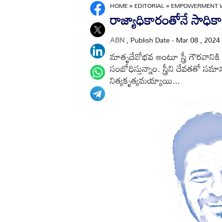
HOME
»
EDITORIAL
»
EMPOWERMENT W
రాజ్యాధికారంతోనే సాధిక
ABN
, Publish Date - Mar 08 , 2024
మాతృదేవోభవ అంటూ స్త్రీ గౌరవాని
సంబోధిస్తున్నాం. స్త్రీని దేవతతో
నిత్యకృత్యమయ్యాయి...