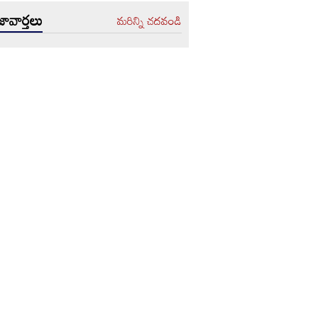
ావార్తలు
మరిన్ని చదవండి