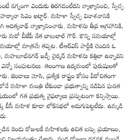
టే నగ్నంగా ఎందుకు తిరగడంలేదని వ్యాఖ్యానించి, స్వేచ్ఛ
ు హర్యానా సిఎం ఖట్టార్. మహిళా స్వేచ్ఛ వినాశనానికి
దిత్యనాథ్ వ్యాఖ్యానించారు. మహిళను తీవ్ర ఆగ్రహానికి,
శారు మరో బీజేపీ నేత బాబులాల్ గౌర్. కొన్ని సమయాల్లో
ాల్లో మాత్రమే తప్పట. టీఆర్ఎస్ పార్టీకి చెందిన ఓ
, మహబూబ్‌నగర్ జడ్పీ చైర్మన్ మహిళను కత్తిలా ఉన్నావని
్రంలో ఎన్నో సంఘటనలు. తెలంగాణ ఉద్యమంలో పురుషులతో
జెండాలు మోసి, ప్రత్యేక రాష్ట్రం కోసం వీరోచితంగా
నే మహిళా మంత్రి లేకుండా ప్రభుత్వాన్ని నడిపిన ఘనత
యంలో గత ప్రభుత్వ వైఫల్యాలు ప్రస్ఫుటంగా కన్పిస్తాయి.
క బీసీ మహిళ కూడా లోక్‌సభలో అడుగుపెట్టలేదు. ఉమ్మడి
ేదు.
 ఏర్పడిన రెండు రోజులకే మహిళలకు ఉచిత బస్సు ప్రయాణం,
రంభించి విజయవంతం చేశారు. వంద రోజులు గడవక ముందే