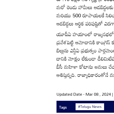
మరో రెండు హామీలు ఆడబిడ్డలకు 
మరియు 500 రూపాయలకే సిలిండర్ అ
ఆడబిడ్డలు ఆర్థిక పరిపుష్టితో ఎదగా
యూపీఏ హయాంలో రాజ్యసభలో బల
ప్రవేశపెట్టి ఆమోదానికి కాంగ్రెస
బిల్లును ఎన్డీఏ ప్రభుత్వం పార్లమ
దానికి మోక్షం లేకుండా డీలిమిటేషన
బీసీ మహిళా కోటాను అమలు చ
ఆశిస్తున్నది. రాజ్యాధికారంతోన
Updated Date - Mar 08 , 2024 
#Telugu News
Tags