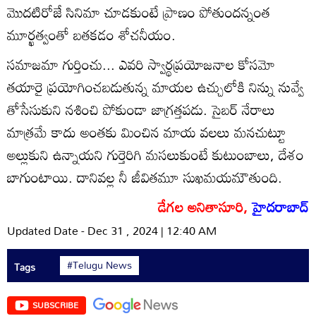
మొదటిరోజే సినిమా చూడకుంటే ప్రాణం పోతుందన్నంత
మూర్ఖత్వంతో బతకడం శోచనీయం.
సమాజమా గుర్తించు... ఎవరి స్వార్థప్రయోజనాల కోసమో
తయారై ప్రయోగించబడుతున్న మాయల ఉచ్చులోకి నిన్ను నువ్వే
తోసేసుకుని నశించి పోకుండా జాగ్రత్తపడు. సైబర్ నేరాలు
మాత్రమే కాదు అంతకు మించిన మాయ వలలు మనచుట్టూ
అల్లుకుని ఉన్నాయని గుర్తెరిగి మసలుకుంటే కుటుంబాలు, దేశం
బాగుంటాయి. దానివల్ల నీ జీవితమూ సుఖమయమౌతుంది.
డేగల అనితాసూరి,
హైదరాబాద్
Updated Date - Dec 31 , 2024 | 12:40 AM
#Telugu News
Tags
SUBSCRIBE