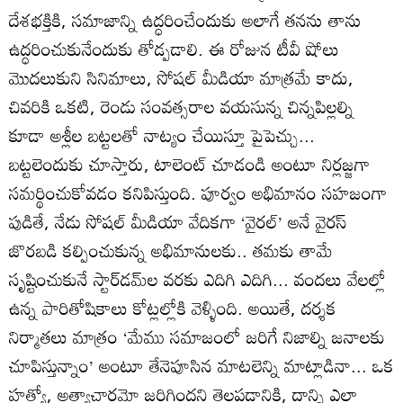
దేశభక్తికి, సమాజాన్ని ఉద్ధరించేందుకు అలాగే తనను తాను
ఉద్ధరించుకునేందుకు తోడ్పడాలి. ఈ రోజున టీవీ షోలు
మొదలుకుని సినిమాలు, సోషల్ మీడియా మాత్రమే కాదు,
చివరికి ఒకటి, రెండు సంవత్సరాల వయసున్న చిన్నపిల్లల్ని
కూడా అశ్లీల బట్టలతో నాట్యం చేయిస్తూ పైపెచ్చు...
బట్టలెందుకు చూస్తారు, టాలెంట్ చూడండి అంటూ నిర్లజ్జగా
సమర్థించుకోవడం కనిపిస్తుంది. పూర్వం అభిమానం సహజంగా
పుడితే, నేడు సోషల్‌ మీడియా వేదికగా ‘వైరల్’ అనే వైరస్
జొరబడి కల్పించుకున్న అభిమానులకు.. తమకు తామే
సృష్టించుకునే స్టార్‌డమ్‌ల వరకు ఎదిగి ఎదిగి... వందలు వేలల్లో
ఉన్న పారితోషికాలు కోట్లల్లోకి వెళ్ళింది. అయితే, దర్శక
నిర్మాతలు మాత్రం ‘మేము సమాజంలో జరిగే నిజాల్ని జనాలకు
చూపిస్తున్నాం’ అంటూ తేనెపూసిన మాటలెన్ని మాట్లాడినా... ఒక
హత్యో, అత్యాచారమో జరిగిందని తెలపడానికి, దాన్ని ఎలా