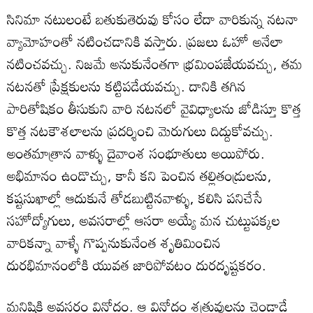
సినిమా నటులంటే బతుకుతెరువు కోసం లేదా వారికున్న నటనా
వ్యామోహంతో నటించడానికి వస్తారు. ప్రజలు ఓహో అనేలా
నటించవచ్చు. నిజమే అనుకునేంతగా భ్రమింపజేయవచ్చు, తమ
నటనతో ప్రేక్షకులను కట్టిపడేయవచ్చు. దానికి తగిన
పారితోషికం తీసుకుని వారి నటనలో వైవిధ్యాలను జోడిస్తూ కొత్త
కొత్త నటకౌశలాలను ప్రదర్శించి మెరుగులు దిద్దుకోవచ్చు.
అంతమాత్రాన వాళ్ళు దైవాంశ సంభూతులు అయిపోరు.
అభిమానం ఉండొచ్చు, కానీ కని పెంచిన తల్లితండ్రులను,
కష్టసుఖాల్లో ఆదుకునే తోడబుట్టినవాళ్ళు, కలిసి పనిచేసే
సహోద్యోగులు, అవసరాల్లో ఆసరా అయ్యే మన చుట్టుపక్కల
వారికన్నా వాళ్ళే గొప్పనుకునేంత శృతిమించిన
దురభిమానంలోకి యువత జారిపోవటం దురదృష్టకరం.
మనిషికి అవసరం వినోదం. ఆ వినోదం శత్రువులను చెండాడే