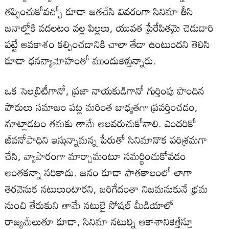
తప్పించుకోవచ్చో కూడా జతచేసి వివరంగా సినిమా తీసి
జనాల్లోకి వదలటం వల్ల పిల్లలు, యువత ప్రేరేపితమై చెడుదారి
పట్టే అవకాశం కల్పించడానికి చాలా తేడా ఉంటుందని తెలిసి
కూడా ధనవ్యామోహంతో ముందుకెళ్తున్నారు.
ఒక సెలబ్రిటీగానో, ప్రజా నాయకుడిగానో గుర్తింపు పొందిన
పౌరులు సమాజం పట్ల మరింత బాధ్యతగా ప్రవర్తించడం,
మాట్లాడటం తమకు తామే అలవరుచుకోవాలి. ఎందరికో
జీవనోపాధిని ఇస్తున్నామన్న పేరుతో సినిమానొక పరిశ్రమగా
చేసి, వ్యాపారంగా మార్చామంటూ సమర్థించుకోవడం
అంతకన్నా సరికాదు. జనం కూడా పాతకాలంలో లాగా
తెరవెనుక నటులుంటారని, జరిగేదంతా నిజమనుకునే భ్రమ
నుంచి తేరుకుని తామే నటులై సోషల్ మీడియాలో
రాజ్యమేలుతూ కూడా, సినిమా నటుల్ని ఆకాశానికెత్తేస్తూ