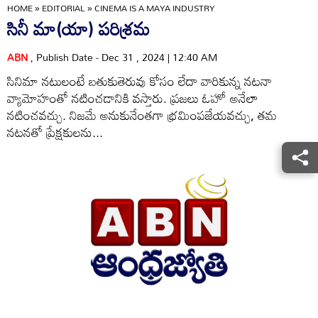
HOME
»
EDITORIAL
»
CINEMA IS A MAYA INDUSTRY
సినీ మా(యా) పరిశ్రమ
ABN
, Publish Date - Dec 31 , 2024 | 12:40 AM
సినిమా నటులంటే బతుకుతెరువు కోసం లేదా వారికున్న నటనా
వ్యామోహంతో నటించడానికి వస్తారు. ప్రజలు ఓహో అనేలా
నటించవచ్చు. నిజమే అనుకునేంతగా భ్రమింపజేయవచ్చు, తమ
నటనతో ప్రేక్షకులను...