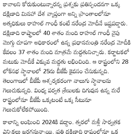
కావాలని కోరుకుంటున్నారన్న ప్రశ్నకు ప్రతిస్పందనగా ఒక్క
దక్షిణాది మినహా దేశ వ్యాప్తంగా అన్ని ప్రాంతాలలోనూ
అత్యధికులు రాహుల్ గాంధీ కంటే నరేంద్ర మోదీనే ఇష్టపడ్డారు.
దక్షిణాది రాష్ట్రాలలో 40 శాతం మంది రాహుల్ గాంధీ వైపు
మొగ్గు చూపగా అధికారంలో ఉన్న ప్రధానమంత్రి నరేంద్ర మోదీకి
కేవలం 37 శాతం మంది మాత్రమే మద్దతునిచ్చారు. కర్ణాటకలో
మటుకు మోదీకే ఎక్కువ మద్దతు లభించింది. ఆ రాష్ట్రంలోని 28
లోక్‌సభ స్థానాలలో 25ను బీజేపీ కైవసం చేసుకున్నది.
తెలంగాణలో బీజేపీ ఆశ్చర్యకరంగా నాలుగు స్థానాలను
గెలుచుకున్నది. వింధ్య పర్వత శ్రేణులకు దిగువున ఉన్న మరే
రాష్ట్రంలోనూ బీజేపీ ఒక్కటంటే ఒక్క సీటునూ
గెలుచుకోలేకపోయింది.
కాలాన్ని లంఘించి 2024కి వద్దాం. త్వరలో మళ్లీ సార్వత్రక
ఎన్నికలు జరగనున్నాయి. ప్రతి దక్షిణాది రాష్ట్రంలోనూ ఒక