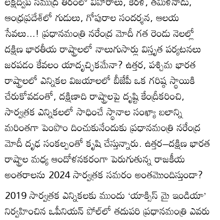
లక్షద్వీప్ సముద్ర తీరంలో విహారాలు, కేరళ, తమిళనాడు,
ఆంధ్రప్రదేశ్‌లో గుడులు, గోపురాల సందర్శన, ఆలయ
సేవలు...! ప్రధానమంత్రి నరేంద్ర మోదీ గత రెండు నెలల్లో
దక్షిణ భారతీయ రాష్ట్రాలలో నాలుగుసార్లు విస్తృత పర్యటనలు
జరపడం కేవలం యాదృచ్ఛికమేనా? ఉత్తర, పశ్చిమ భారత
రాష్ట్రాలలో ఎన్నికల విజయాలలో బీజేపీ ఒక గరిష్ఠ స్థాయికి
చేరుకోవడంతో, దక్షిణాది రాష్ట్రాలపై దృష్టి కేంద్రీకరించి,
సార్వత్రక ఎన్నికలలో సాధించే స్థానాల సంఖ్యా బలాన్ని
మరింతగా పెంపొం దించుకునేందుకు ప్రధానమంత్రి నరేంద్ర
మోదీ దృఢ సంకల్పంతో కృషి చేస్తున్నారు. ఉత్తర–దక్షిణ భారత
రాష్ట్రాల మధ్య ఆందోళనకరంగా పెరుగుతున్న రాజకీయ
అంతరాలను 2024 సార్వత్రక సమరం అంతమొందిస్తుందా?
2019 సార్వత్రక ఎన్నికలకు ముందు ‘యాక్సిస్ మై ఇండియా’
నిర్వహించిన ఒపీనియన్ పోల్‌లో తదుపరి ప్రధానమంత్రి ఎవరు