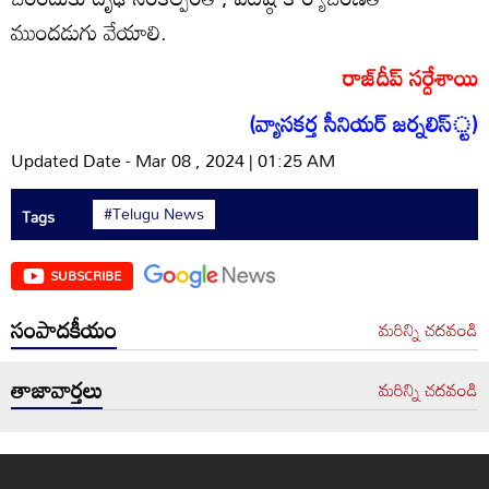
ముందడుగు వేయాలి.
రాజ్‌దీప్‌ సర్దేశాయి
(వ్యాసకర్త సీనియర్‌ జర్నలిస్‌్ట)
Updated Date - Mar 08 , 2024 | 01:25 AM
#Telugu News
Tags
SUBSCRIBE
సంపాదకీయం
మరిన్ని చదవండి
తాజావార్తలు
మరిన్ని చదవండి