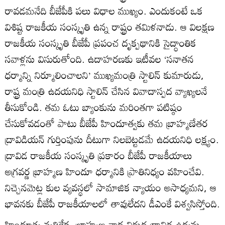
రావడమనేది బీజేపీకి పలు విధాల ముఖ్యం. ఎందుకంటే ఒక
విశిష్ట రాజకీయ సంస్కృతి ఉన్న రాష్ట్రం తమిళనాడు. ఆ విలక్షణ
రాజకీయ సంస్కృతి బీజేపీ ప్రపంచ దృక్పథానికి సైద్ధాంతిక
సవాళ్లను విసురుతోంది. ఉదాహరణకు ఇటీవల ‘సనాతన
ధర్మాన్ని నిర్మూలించాలని’ ముఖ్యమంత్రి స్టాలిన్ కుమారుడు,
రాష్ట్ర మంత్రి ఉదయనిధి స్టాలిన్ చేసిన వివాదాస్పద వ్యాఖ్యలనే
తీసుకోండి. తమ ఓటు బ్యాంకును మరింతగా పటిష్ఠం
చేసుకోవడంతో పాటు బీజేపీ హిందూత్వకు తమ బ్రాహ్మణేతర
ద్రావిడియన్ గుర్తింపును దీటుగా నిలబెట్టడమే ఉదయనిధి లక్ష్యం.
ద్రావిడ రాజకీయ సంస్కృతి ప్రకారం బీజేపీ రాజకీయాలు
అగ్రవర్ణ బ్రాహ్మణ హిందూ ధర్మానికి ప్రాతినిధ్యం వహించేవి.
నిచ్చెనమెట్ల కుల వ్యవస్థలో సామాజిక న్యాయం అసాధ్యమని, ఆ
భావనకు బీజేపీ రాజకీయాలలో తావులేదని డీఎంకే విశ్వసిస్తోంది.
హిందూత్వ వ్యతిరేక, బ్రాహ్మణ వాద విరుద్ధ ద్రావిడ ఉద్యమ