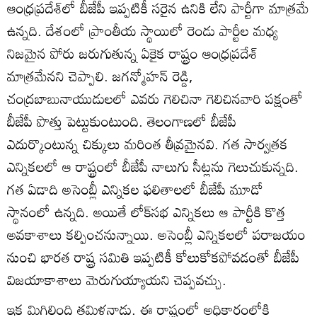
ఆంధ్రప్రదేశ్‌లో బీజేపీ ఇప్పటికీ సరైన ఉనికి లేని పార్టీగా మాత్రమే
ఉన్నది. దేశంలో ప్రాంతీయ స్థాయిలో రెండు పార్టీల మధ్య
నిజమైన పోరు జరుగుతున్న ఏకైక రాష్ట్రం ఆంధ్రప్రదేశ్
మాత్రమేనని చెప్పాలి. జగన్మోహన్ రెడ్డి,
చంద్రబాబునాయుడులలో ఎవరు గెలిచినా గెలిచినవారి పక్షంతో
బీజేపీ పొత్తు పెట్టుకుంటుంది. తెలంగాణలో బీజేపీ
ఎదుర్కొంటున్న చిక్కులు మరింత తీవ్రమైనవి. గత సార్వత్రక
ఎన్నికలలో ఆ రాష్ట్రంలో బీజేపీ నాలుగు సీట్లను గెలుచుకున్నది.
గత ఏడాది అసెంబ్లీ ఎన్నికల ఫలితాలలో బీజేపీ మూడో
స్థానంలో ఉన్నది. అయితే లోక్‌సభ ఎన్నికలు ఆ పార్టీకి కొత్త
అవకాశాలు కల్పించనున్నాయి. అసెంబ్లీ ఎన్నికలలో పరాజయం
నుంచి భారత రాష్ట్ర సమితి ఇప్పటికీ కోలుకోకపోవడంతో బీజేపీ
విజయాకాశాలు మెరుగుయ్యాయని చెప్పవచ్చు.
ఇక మిగిలింది తమిళనాడు. ఈ రాష్ట్రంలో అధికారంలోకి