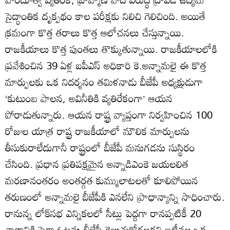
సైద్ధాంతిక దృక్పథం కాల పరీక్షకు నిలిచి గెలిచింది. అయితే
క్రమంగా కొత్త తరాలు కొత్త ఆలోచనలు చేస్తున్నాయి.
రాజకీయాలు కొత్త పుంతలు తొక్కుతున్నాయి. రాజకీయాలలోకి
ప్రవేశించిన 39 ఏళ్ల ఐపీఎస్ అధికారి కె.అన్నామలై ఈ కొత్త
మార్పులకు ఒక నిదర్శనం తమిళనాడు బీజేపీ అధ్యక్షుడుగా
‘కుటుంబ పాలన, అవినీతికి వ్యతిరేకంగా’ ఆయన
పోరాడుతున్నారు. ఆయన రాష్ట్ర వ్యాప్తంగా నిర్వహించిన 100
రోజుల యాత్ర రాష్ట్ర రాజకీయాలో మౌలిక మార్పులను
తీసుకురాలేదుగానీ రాష్ట్రంలో బీజేపీ మనుగడను సుస్థిరం
చేసింది. ప్రధాన ప్రతిపక్షమైన అన్నాడిఎంకె జయలలిత
మరణానంతరం అంతర్గత కుమ్ములాటలతో కూలిపోయిన
తరుణంలో అన్నామలై బీజేపీకి ఎనలేని ప్రాధాన్యాన్ని సాధించారు.
రానున్న లోక్‌సభ ఎన్నికలలో సీట్లు పెద్దగా రానప్పటికీ 20
శాతానికి పైగా ఓట్లను బీజేపీ గెలుచుకోగలదని ఇటీవల ఒక