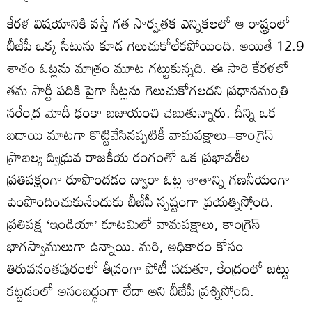
కేరళ విషయానికి వస్తే గత సార్వత్రక ఎన్నికలలో ఆ రాష్ట్రంలో
బీజేపీ ఒక్క సీటును కూడ గెలుచుకోలేకపోయింది. అయితే 12.9
శాతం ఓట్లను మాత్రం మూట గట్టుకున్నది. ఈ సారి కేరళలో
తమ పార్టీ పదికి పైగా సీట్లను గెలుచుకోగలదని ప్రధానమంత్రి
నరేంద్ర మోదీ ఢంకా బజాయంచి చెబుతున్నారు. దీన్ని ఒక
బడాయి మాటగా కొట్టివేసినప్పటికీ వామపక్షాలు–కాంగ్రెస్
ప్రాబల్య ద్విధ్రువ రాజకీయ రంగంతో ఒక ప్రభావశీల
ప్రతిపక్షంగా రూపొందడం ద్వారా ఓట్ల శాతాన్ని గణనీయంగా
పెంపొందించుకునేందుకు బీజేపీ స్పష్టంగా ప్రయత్నిస్తోంది.
ప్రతిపక్ష ‘ఇండియా’ కూటమిలో వామపక్షాలు, కాంగ్రెస్
భాగస్వాములుగా ఉన్నాయి. మరి, అధికారం కోసం
తిరువనంతపురంలో తీవ్రంగా పోటీ పడుతూ, కేంద్రంలో జట్టు
కట్టడంలో అసంబద్ధంగా లేదా అని బీజేపీ ప్రశ్నిస్తోంది.