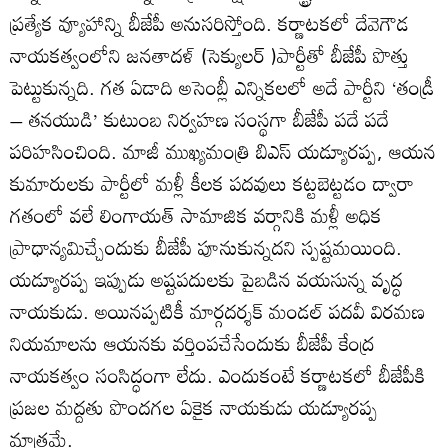
ప్రత్యేక వ్యూహాన్ని బీజేపీ అనుసరిస్తోంది. కర్ణాటకలో దేవెగౌడ
నాయకత్వంలోని జనతాదళ్ (సెక్యులర్ )పార్టీతో బీజేపీ పొత్తు
పెట్టుకున్నది. గత ఏడాది అసెంబ్లీ ఎన్నికలలో అదే పార్టీని ‘తండ్రీ
– తనయుడి’ కుటుంబ నిర్వహణ సంస్థగా బీజేపీ పదే పదే
పరిహసించింది. మాజీ ముఖ్యమంత్రి బిఎస్ యడ్యూరప్ప, ఆయన
కుమారులకు పార్టీలో మళ్లీ కీలక పదవులు కట్టబెట్టడం ద్వారా
గతంలో వలే లింగాయత్ సామాజిక వర్గానికి మళ్లీ అధిక
ప్రాధాన్యమిచ్చేందుకు బీజేపీ పూనుకున్నదని స్పష్టమయింది.
యడ్యూరప్ప ఇప్పుడు అష్టపదులకు పైబడిన వయసున్న వృద్ధ
నాయకుడు. అయినప్పటికీ మార్గదర్శక్ మండల్ పదవీ విరమణ
నియమాలను ఆయనకు వర్తింపచేసేందుకు బీజేపీ కేంద్ర
నాయకత్వం సంసిద్ధంగా లేదు. ఎందుకంటే కర్ణాటకలో బీజేపీకి
ప్రజల మద్దతు పొందగల ఏకైక నాయకుడు యడ్యూరప్ప
మాత్రమే.