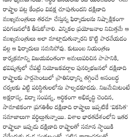
రాష్ట్రాల పట్ల కేంద్రం వివక్ష చూపుతుందని దక్షిణాది
ముఖ్యమంత్రులు తరచూ చేస్తున్న ఫిర్యాదులను నిష్పాక్షికంగా
పరిగణనలోకి తీసుకోవాలి. ఎన్నికల ప్రయోజనాల నిమిత్తమే ఆ
ముఖ్యమంత్రులు అలా మాట్లాడుతున్నారని కొట్టి పారవేయడం
వల్ల ఆ ఫిర్యాదులు సమసిపోవు. కుటుంబ నియంత్రణ
కార్యక్రమాన్ని విజయవంతంగా అమలుపరిచిన పాపానికి,
భవిష్యత్తులో చేపట్టే నియోజకవర్గాల పునర్విభజనలో దక్షిణాది
రాష్ట్రాలకు పార్లమెంటులో ప్రాతినిధ్యాన్ని తగ్గించే అసంబద్ధ
చర్యలకు ఎట్టి పరిస్థితులలోను పాల్పడకూడదు. నిజమేమిటంటే
అక్షరాస్య, విద్యా సంపన్న, ఆర్థికంగా అభివృద్ధి చెందిన,
సామాజికంగా ప్రగతిశీల దక్షిణాది రాష్ట్రాలు ఇప్పటికే ‘వికసిత’
సమాజాలుగా వర్థిల్లుతున్నాయి. విశాల భారతదేశంలోని ఇతర
రాష్ట్రాలూ ఇప్పుడు దక్షిణాది రాష్ట్రాలతో సమాన స్థాయికి
చేరేందుకు దృఢ సంకల్పంతో, పటిష్ఠ కార్యాచరణతో