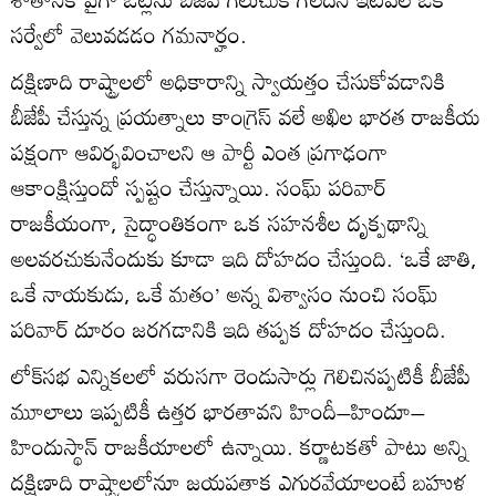
సర్వేలో వెలువడడం గమనార్హం.
దక్షిణాది రాష్ట్రాలలో అధికారాన్ని స్వాయత్తం చేసుకోవడానికి
బీజేపీ చేస్తున్న ప్రయత్నాలు కాంగ్రెస్ వలే అఖిల భారత రాజకీయ
పక్షంగా ఆవిర్భవించాలని ఆ పార్టీ ఎంత ప్రగాఢంగా
ఆకాంక్షిస్తుందో స్పష్టం చేస్తున్నాయి. సంఘ్ పరివార్
రాజకీయంగా, సైద్ధాంతికంగా ఒక సహనశీల దృక్పథాన్ని
అలవరచుకునేందుకు కూడా ఇది దోహదం చేస్తుంది. ‘ఒకే జాతి,
ఒకే నాయకుడు, ఒకే మతం’ అన్న విశ్వాసం నుంచి సంఘ్
పరివార్ దూరం జరగడానికి ఇది తప్పక దోహదం చేస్తుంది.
లోక్‌సభ ఎన్నికలలో వరుసగా రెండుసార్లు గెలిచినప్పటికీ బీజేపీ
మూలాలు ఇప్పటికీ ఉత్తర భారతావని హిందీ–హిందూ–
హిందుస్థాన్ రాజకీయాలలో ఉన్నాయి. కర్ణాటకతో పాటు అన్ని
దక్షిణాది రాష్ట్రాలలోనూ జయపతాక ఎగురవేయాలంటే బహుళ