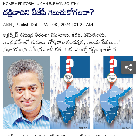
HOME
»
EDITORIAL
»
CAN BJP WIN SOUTH?
దక్షిణాదిని బీజేపీ గెలుచుకోగలదా?
ABN
, Publish Date - Mar 08 , 2024 | 01:25 AM
లక్షద్వీప్ సముద్ర తీరంలో విహారాలు, కేరళ, తమిళనాడు,
ఆంధ్రప్రదేశ్‌లో గుడులు, గోపురాల సందర్శన, ఆలయ సేవలు...!
ప్రధానమంత్రి నరేంద్ర మోదీ గత రెండు నెలల్లో దక్షిణ భారతీయ...