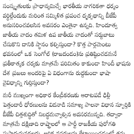
సంస్కృతులకు ప్రాధాన్యమిచ్చే భారతీయ నాగరికతా ధర్మం
వర్ధిల్లేందుకు మరింత సమ్మిళిత ప్రపంచ దృక్పథాన్ని బీజేపీ
అనుసరించవలసిన అవసరం ఎంతైనా ఉన్నది. హిందూత్వ
జాతీయ వాదం తమిళ ఉప జాతీయ వాదంతో సర్దుబాటు
చేసుకొని దానికి స్థానం కల్పిస్తుందా? కొత్త పార్లమెంటు
భవనంలో ఒక సెంగోల్ (రాజదండం)ను ప్రతిష్ఠించడమనే
ప్రతీకాత్మక చర్యకు మాత్రమే పరిమితం కాకుండా హిందీ భాషను
దేశ ప్రజలు అందరిపై ఏ విధంగాను రుద్దకుండా భాషా
వైవిధ్యాన్ని గుర్తిస్తుందా?
మరీ ముఖ్యంగా అధికార కేంద్రీకరణకు ఆరాటపడే ఢిల్లీ
పెత్తందారీ ధోరణులను విడనాడి సమాఖ్య పాలనా విధాన స్ఫూర్తికి
బీజేపీ చిత్తశుద్ధితో నిబద్ధమవ్వాల్సిన అవసరమున్నది. తద్వారా
మాత్రమే దక్షిణాది రాష్ట్రాలలో ఆ పార్టీ రాజకీయ పురోగతి
సుసాధ్యమవగలదు. ఆర్థిక వనరులను కేటాయించడంలో తమ