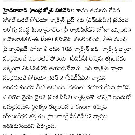
హైదరాబాద్‌ (ఆంధ్రజ్యోతి బిజినెస్‌):
తాము తయారు చేసిన
నోవెల్‌ ఓరల్‌ పోలియో వ్యాక్సిన్‌ టైప్‌ 2కు (ఎన్‌ఓపీవీ2) ప్రపంచ
ఆరోగ్య సంస్థ (డబ్ల్యూహెచ్‌ఓ) ప్రీ క్వాలిఫికేషన్‌ హోదా ఇచ్చిందని
బయోలాజికల్‌-ఈ (బీఈ) లిమిటెడ్‌ ప్రకటించింది. బీఈ నుంచి
ప్రీ క్వాలిఫైడ్‌ హోదా పొందిన 10వ వ్యాక్సిన్‌ ఇది. వ్యాక్సిన్ల ద్వారా
సంక్రమించే పెరాలిటిక్‌ పోలియో (వీఏపీపీ) రిస్క్‌ను తగ్గించడం
లక్ష్యంగా ఎన్‌ఓపీవీ2ని తయారుచేశారు. ఇది వ్యాక్సిన్‌ ద్వారా
సంక్రమించే పోలియో వైరస్‌ 2 (సీవీడీపీవీ2) వ్యాప్తిని
అరికడుతుందని బీఈ తెలిపింది. గతంలో తయారుచేసిన సాబిన్‌
పోలియో వైరస్‌ టైప్‌2 (ఎంఓపీవీ2) వ్యాక్సిన్‌తో పోల్చితే ఇందులో
జన్యుపరమైన స్థిరత్వం కల్పించిన కారణంగా తక్కువ
రోగనిరోధక శక్తి గల ప్రాంతాల్లో సీవీడీపీవీ2 వ్యాప్తిని
అరికడుతుందని పేర్కొంది.