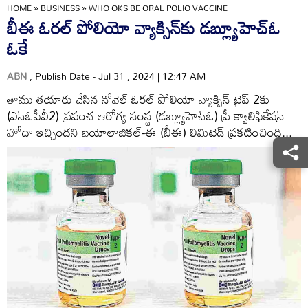
HOME
»
BUSINESS
»
WHO OKS BE ORAL POLIO VACCINE
బీఈ ఓరల్‌ పోలియో వ్యాక్సిన్‌కు డబ్ల్యూహెచ్‌ఓ
ఓకే
ABN
, Publish Date - Jul 31 , 2024 | 12:47 AM
తాము తయారు చేసిన నోవెల్‌ ఓరల్‌ పోలియో వ్యాక్సిన్‌ టైప్‌ 2కు
(ఎన్‌ఓపీవీ2) ప్రపంచ ఆరోగ్య సంస్థ (డబ్ల్యూహెచ్‌ఓ) ప్రీ క్వాలిఫికేషన్‌
హోదా ఇచ్చిందని బయోలాజికల్‌-ఈ (బీఈ) లిమిటెడ్‌ ప్రకటించింది...