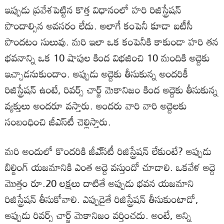
ఇప్పుడు ప్రవేశపెట్టిన కొత్త విధానంలో హరి రిజిస్ట్రేషన్‌
పొందాల్సిన అవసరం లేదు. అలాగే కంపెనీ కూడా ఐటీసీ
పొందటం సులువు. మరి ఇలా ఒక కంపెనీకి కాకుండా హరి తన
భవనాన్ని ఒక 10 షాపుల కింద విభజించి 10 మందికి అద్దెకు
ఇచ్చాడనుకుందాం. అప్పుడు అద్దెకు తీసుకున్న అందరికీ
రిజిస్ట్రేషన్‌ ఉంటే, రివర్స్‌ చార్జ్‌ మెకానిజం కింద అద్దెకు తీసుకున్న
వ్యక్తులు అందరూ వస్తారు. అందరు వారి వారి అద్దెలకు
సంబంధించి జీఎస్‌టీ చెల్లిస్తారు.
మరి అందులో కొందరికి జీఎ్‌సటీ రిజిస్ట్రేషన్‌ లేకుంటే? అప్పుడు
బిల్డింగ్‌ యజమానికి ఎంత అద్దె వస్తుందో చూడాలి. ఒకవేళ అద్దె
మొత్తం రూ.20 లక్షలు దాటితే అప్పుడు భవన యజమాని
రిజిస్ట్రేషన్‌ తీసుకోవాలి. ఎప్పుడైతే రిజిస్ట్రేషన్‌ తీసుకుంటాడో,
అప్పుడు రివర్స్‌ చార్జ్‌ మెకానిజం వర్తించదు. అంటే, అన్ని