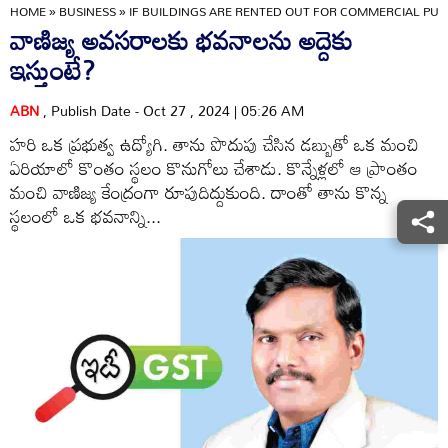
HOME
»
BUSINESS
»
IF BUILDINGS ARE RENTED OUT FOR COMMERCIAL PU
వాణిజ్య అవసరాలకు భవనాలను అద్దెకు
ఇస్తుంటే?
ABN
, Publish Date - Oct 27 , 2024 | 05:26 AM
హరి ఒక ప్రభుత్వ ఉద్యోగి. తాను పొదుపు చేసిన డబ్బుతో ఒక మంచి
ఏరియాలో కొంతం స్థలం కొనుగోలు చేశాడు. కొన్నేళ్లలో ఆ ప్రాంతం
మంచి వాణిజ్య కేంద్రంగా రూపుదిద్దుకుంది. దాంతో తాను కొన్న
స్థలంలో ఒక భవనాన్ని...