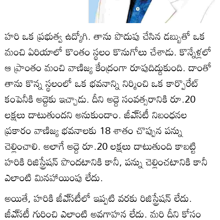
హరి ఒక ప్రభుత్వ ఉద్యోగి. తాను పొదుపు చేసిన డబ్బుతో ఒక
మంచి ఏరియాలో కొంతం స్థలం కొనుగోలు చేశాడు. కొన్నేళ్లలో
ఆ ప్రాంతం మంచి వాణిజ్య కేంద్రంగా రూపుదిద్దుకుంది. దాంతో
తాను కొన్న స్థలంలో ఒక భవనాన్ని నిర్మించి ఒక కార్పొరేట్‌
కంపెనీకి అద్దెకు ఇచ్చాడు. దీని అద్దె సంవత్సరానికి రూ.20
లక్షలు దాటుతుందని అనుకుందాం. జీఎ్‌సటీ నిబంధనల
ప్రకారం వాణిజ్య భవనాలకు 18 శాతం చొప్పున పన్ను
చెల్లించాలి. అలాగే అద్దె రూ.20 లక్షలు దాటుతుంది కాబట్టి
హరికి రిజిస్ట్రేషన్‌ పొందటానికి కానీ, పన్ను చెల్లించటానికి కానీ
ఎలాంటి మినహాయింపు లేదు.
అయితే, హరికి జీఎ్‌సటీలో ఇప్పటి వరకు రిజిస్ట్రేషన్‌ లేదు.
జీఎ్‌సటీ గురించి ఎలాంటి అవగాహన లేదు. మరి దీని కోసం