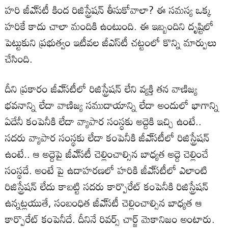
హరి జీఎ్‌సటీ కింద రిజిస్ట్రేషన్‌ తీసుకోవాలా? ఈ సమస్య ఒక్క
హరికే కాదు చాలా మందికి ఉంటుంది. ఈ ఇబ్బందిని దృష్టిలో
పెట్టుకుని ప్రభుత్వం ఇటీవల జీఎస్‌టీ చట్టంలో కొన్ని మార్పులు
చేసింది.
దీని ప్రకారం జీఎ్‌సటీలో రిజిస్ట్రేషన్‌ లేని వ్యక్తి తన వాణిజ్య
భవనాన్ని లేదా వాణిజ్య సముదాయాన్ని లేదా అందులో భాగాన్ని
ఏదేనీ కంపెనీకి లేదా వ్యాపార సంస్థకు అద్దెకి ఇచ్చి ఉంటే..
సదరు వ్యాపార సంస్థకు లేదా కంపెనీకి జీఎ్‌సటీలో రిజిస్ట్రేషన్‌
ఉంటే.. ఆ అద్దెపై జీఎ్‌సటీ చెల్లించాల్సిన బాధ్యత అద్దె చెల్లించే
సంస్థదే. అంటే పై ఉదాహరణలో హరికి జీఎ్‌సటీలో ఎలాంటి
రిజిస్ట్రేషన్‌ లేదు కాబట్టి సదరు కార్పొరేట్‌ కంపెనీకి రిజిస్ట్రేషన్‌
ఉన్నట్లయుతే, సంబంధిత జీఎ్‌సటీ చెల్లించాల్సిన బాధ్యత ఆ
కార్పొరేట్‌ కంపెనీదే. దీనినే రివర్స్‌ చార్జ్‌ మెకానిజం అంటారు.