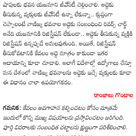
షాపులకు భవన యజమాని జీఎ్‌సటీ చెల్లించాలి. అద్దెకు
తీసుకున్న వ్యక్తులకు జీఎ్‌సటీ ఉన్నా లేకున్నా.. క్లుప్తంగా
చెప్పాలంటే వాణిజ్య భవనాల అద్దెకు సంబంధించి రివర్స్‌ చార్జ్‌
అనేది యజమానికి రిజిస్ట్రేషన్‌ లేకుండా.. అద్దెకు తీసుకున్న వ్యక్తికి
రిజిస్ట్రేషన్‌ ఉన్నప్పుడే అమలవుతుంది. అయితే, రిజిస్ట్రేషన్‌
తీసుకోవటానికి కేవలం అద్దె మాత్రం కాకుండా ఇతర
ఆదాయాన్ని కూడా చూడాలి. అలాగే విదేశాల్లో ఉద్యోగాలు చేస్తూ
మన దేశంలో వాణిజ్య భవనాలను అద్దెకు ఇచ్చే వ్యక్తులకు కూడా
ఈ విధానం చాలా ఉపయోగకరం.
రాంబాబు గొండాల
గమనిక:
కేవలం అవగాహన కల్పించటం కోసం మాత్రమే
ఇందులో కొన్ని ముఖ్య విషయాలను ప్రస్తావించటం జరిగింది.
పూర్తి వివరాలకు సంబంధిత చట్టాలను క్షుణ్ణంగా పరిశీలించాలి.