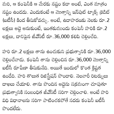
మరి, ఆ కంపెనీకి ఆ మేరకు నష్టం కదా అంటే, ఎంత మాత్రం
నష్టం ఉండదు. ఎందుకంటే ఆ మొత్తాన్ని ఇన్‌పుట్‌ ట్యాక్స్‌ క్రెడిట్‌
(ఐటీసీ) కింద తీసుకోవచ్చు. అంటే, ఉదాహరణకు నెలకు రూ.2
లక్షలు అద్దె అనుకుంటే, ఇంతకుముందు కంపెనీ హరికి రూ.2
లక్షలు, దానిపైన జీఎ్‌సటీ రూ.36,000 కలిపి చెల్లించేది.
హరి రూ.2 లక్షలు తాను ఉంచుకుని ప్రభుత్వానికి రూ.36,000
చెల్లించేవాడు. కంపెనీ తాను చెల్లించిన రూ.36,000 మొత్తాన్ని
ఐటీసీ రూపేణా తీసుకునేది. అయితే ఇందులో కొంత క్లిష్టత
ఉండేది. హరి తొలుత రిజిస్ట్రేషన్‌ పొందాలి. నెలవారీ రిటర్నులు
దాఖలు చేయాలి. తాను పొందిన అద్దెను సక్రమంగా చూపుతూ
ప్రభుత్వానికి సంబంధిత జీఎ్‌సటీ సరిగా చెల్లించాలి. అంటే హరి
విధి విధానాలను సరిగా పాటించకపోతే సదరు కంపెనీ ఐటీసీ
పొందలేదు.