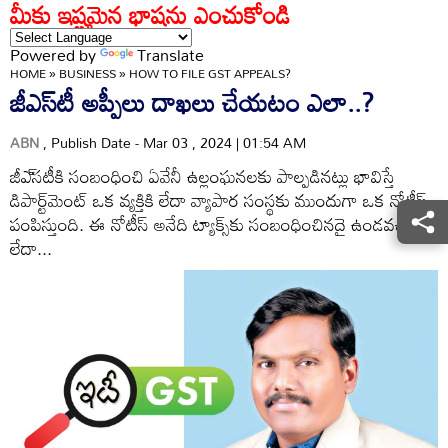
మీకు ఇష్టమైన భాషను ఎంచుకోండి
Powered by
Translate
HOME
»
BUSINESS
»
HOW TO FILE GST APPEALS?
జీఎస్‌టీ అప్పీలు దాఖలు చేయటం ఎలా..?
ABN
, Publish Date - Mar 03 , 2024 | 01:54 AM
జీఎ్‌సటీకి సంబంధించి ఏవేనీ ఉల్లంఘనలకు పాల్పడినట్లు భావిస్తే
డిపార్ట్‌మెంట్‌ ఒక వ్యక్తికి లేదా వ్యాపార సంస్థకు ముందుగా ఒక నోటీస్‌
పంపిస్తుంది. ఈ నోటీస్‌ అనేది ట్యాక్స్‌కు సంబంధించినదై ఉండవచ్చు
లేదా...