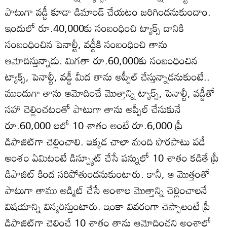
పాటుగా వడ్డీ కూడా డిమాండ్‌ చేయటం జరిగిందనుకుందాం.
ఇందులో రూ.40,000కు సంబంధించి ట్యాక్స్‌ దానికి
సంబంధించిన పెనాల్టీ, వడ్డీకి సంబంధించి తాను
ఆమోదిస్తున్నాడు. మిగతా రూ.60,000కు సంబంధించిన
ట్యాక్స్‌, పెనాల్టీ, వడ్డీ మీద తాను అప్పీల్‌ చేస్తున్నాడనుకుంటే..
ముందుగా తాను ఆమోదించే మొత్తాన్ని ట్యాక్స్‌, పెనాల్టీ, వడ్డీతో
సహా చెల్లించటంతో పాటుగా తాను అప్పీల్‌ చేసుకునే
రూ.60,000 లలో 10 శాతం అంటే రూ.6,000 ప్రీ
డిపాజిట్‌గా చెల్లించాలి. ఇక్కడ చాలా మంది పొరపాటు పడే
అంశం ఏమిటంటే డిస్ప్యూట్‌ చేసే పన్నులో 10 శాతం కడితే ప్రీ
డిపాజిట్‌ కింద సరిపోతుందనుకుంటారు. కానీ, ఆ మొత్తంతో
పాటుగా తాము అడ్మిట్‌ చేసే అంశాల మొత్తాన్ని చెల్లించాలనే
విషయాన్ని విస్మరిస్తుంటారు. ఇంకా వివరంగా చెప్పాలంటే ప్రీ
డిపాజిట్‌గా చెల్లించే 10 శాతం తాను ఆమోదించని అంశాల్లో