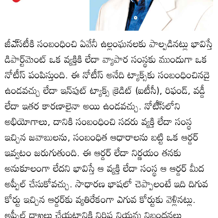
జీఎ్‌సటీకి సంబంధించి ఏవేనీ ఉల్లంఘనలకు పాల్పడినట్లు భావిస్తే
డిపార్ట్‌మెంట్‌ ఒక వ్యక్తికి లేదా వ్యాపార సంస్థకు ముందుగా ఒక
నోటీస్‌ పంపిస్తుంది. ఈ నోటీస్‌ అనేది ట్యాక్స్‌కు సంబంధించినదై
ఉండవచ్చు లేదా ఇన్‌పుట్‌ ట్యాక్స్‌ క్రెడిట్‌ (ఐటీసీ), రిఫండ్‌, వడ్డీ
లేదా ఇతర కారణాలైనా అయి ఉండవచ్చు. నోటీ్‌సలోని
అభియోగాలు, దానికి సంబంధించి సదరు వ్యక్తి లేదా సంస్థ
ఇచ్చిన జవాబులను, సంబంధిత ఆధారాలను బట్టి ఒక ఆర్డర్‌
ఇవ్వటం జరుగుతుంది. ఈ ఆర్డర్‌ లేదా నిర్ణయం తనకు
అనుకూలంగా లేదని భావిస్తే ఆ వ్యక్తి లేదా సంస్థ ఆ ఆర్డర్‌ మీద
అప్పీల్‌ చేసుకోవచ్చు. సాధారణ భాషలో చెప్పాలంటే ఇది దిగువ
కోర్టు ఇచ్చిన ఆర్డర్‌కు వ్యతిరేకంగా ఎగువ కోర్టుకు వెళ్లినట్లు.
అప్పీల్‌ దాఖలు చేయటానికి నిర్ధిష్ట నియమ నిబంధనలు