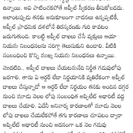
ఉన్నాయి. అవి పాటించకపోతే అప్పీల్‌ స్వీకరణ తీసుకోబడదు.
అలాంటప్పుడు తనకు అనుకూలంగా వాదనలు ఉన్నప్పటికీ,
అప్పీల్‌ ప్రాధమిక దశలోనే తిరస్కరణకు గురి కావటం
జరుగుతుంది. కాబట్టి అప్పీల్‌ దాఖలు చేసే వ్యక్తులు ఆయా
నియమ నిబంధనలను సరిగ్గా తెలుసుకుని ఉండాలి. వీటికి
సంబంధించి కొన్ని ముఖ్య నియమ నిబంధనలు ఉన్నాయి.
మొదటిది.. అప్పీల్‌ దాఖలు చేయటమనేది నిర్ణీత గడువులోపు
జరగాలి. తాను ఏ ఆర్డర్‌ లేదా నిర్ణయానికి వ్యతిరేకంగా అప్పీల్‌
దాఖలు చేస్తున్నాడో ఆ ఆర్డర్‌ లేదా నిర్ణయం తనకు అందిన దగ్గర
నుంచి మూడు నెలల లోపు సంబంధిత అప్పిలేట్‌ అథారిటీ వద్ద
దాఖలు చేయాలి. ఏదేనీ అనివార్య కారణాలతో మూడు నెలల
లోపు దాఖలు చేయలేకపోతే తగు కారణాలు చూపటం ద్వారా
అప్పిలేట్‌ అథారిటీ నుంచి అదనంగా ఒక నెల గడువు