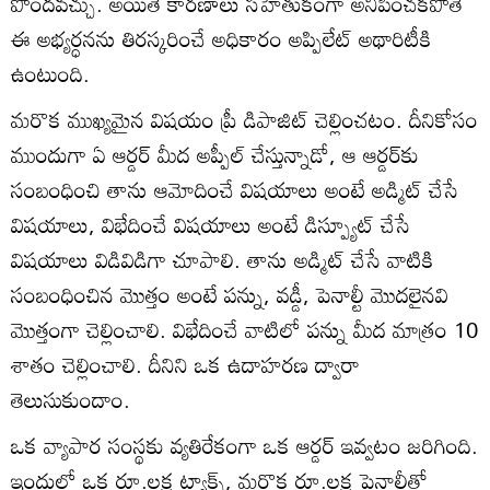
పొందవచ్చు. అయితే కారణాలు సహేతుకంగా అనిపించకపోతే
ఈ అభ్యర్ధనను తిరస్కరించే అధికారం అప్పిలేట్‌ అథారిటీకి
ఉంటుంది.
మరొక ముఖ్యమైన విషయం ప్రీ డిపాజిట్‌ చెల్లించటం. దీనికోసం
ముందుగా ఏ ఆర్డర్‌ మీద అప్పీల్‌ చేస్తున్నాడో, ఆ ఆర్డర్‌కు
సంబంధించి తాను ఆమోదించే విషయాలు అంటే అడ్మిట్‌ చేసే
విషయాలు, విభేదించే విషయాలు అంటే డిస్ప్యూట్‌ చేసే
విషయాలు విడివిడిగా చూపాలి. తాను అడ్మిట్‌ చేసే వాటికి
సంబంధించిన మొత్తం అంటే పన్ను, వడ్డీ, పెనాల్టీ మొదలైనవి
మొత్తంగా చెల్లించాలి. విభేదించే వాటిలో పన్ను మీద మాత్రం 10
శాతం చెల్లించాలి. దీనిని ఒక ఉదాహరణ ద్వారా
తెలుసుకుందాం.
ఒక వ్యాపార సంస్థకు వ్యతిరేకంగా ఒక ఆర్డర్‌ ఇవ్వటం జరిగింది.
ఇందులో ఒక రూ.లక్ష ట్యాక్స్‌, మరొక రూ.లక్ష పెనాల్టీతో