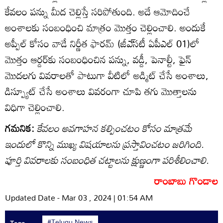
కేవలం పన్ను మీద చెల్లిస్తే సరిపోతుంది. అదే ఆమోదించే
అంశాలకు సంబంధించి మాత్రం మొత్తం చెల్లించాలి. అందుకే
అప్పీల్‌ కోసం వాడే నిర్ణీత ఫారమ్‌ (జీఎ్‌సటీ ఏపీఎల్‌ 01)లో
మొత్తం ఆర్డర్‌కు సంబంధించిన పన్ను, వడ్డీ, పెనాల్టీ, ఫైన్‌
మొదలగు వివరాలతో పాటుగా వీటిలో అడ్మిట్‌ చేసే అంశాలు,
డిస్ప్యూట్‌ చేసే అంశాలు వివరంగా చూపి తగు మొత్తాలను
విధిగా చెల్లించాలి.
గమనిక:
కేవలం అవగాహన కల్పించటం కోసం మాత్రమే
ఇందులో కొన్ని ముఖ్య విషయాలను ప్రస్తావించటం జరిగింది.
పూర్తి వివరాలకు సంబంధిత చట్టాలను క్షుణ్ణంగా పరిశీలించాలి.
రాంబాబు గొండాల
Updated Date - Mar 03 , 2024 | 01:54 AM
#Telugu News