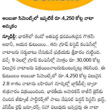
అంబుజా సిమెంట్స్‌లో ఇప్పటికే రూ.4,250 కోట్ల వాటా
అమ్మకం
న్యూఢిల్లీ:
భారత్‌లో రెండో అతిపెద్ద ధనవంతుడైన గౌతమ్‌
అదానీ, ఆయన కుటుంబం.. తమ గ్రూప్‌ లిస్టెడ్‌ కంపెనీల్లో
వాటాలను సర్దుబాటు చేసుకునే ప్రక్రియకు శ్రీకారం చుట్టింది.
వచ్చే 9 నెలల్లో గ్రూప్‌ కంపెనీల్లో మొత్తం రూ.30,000 కోట్ల
విలువైన వాటాలను విక్రయించాలనుకుంటున్నట్లు తెలిసింది. ఈ
కుటుంబం అంబుజా సిమెంట్స్‌లో రూ.4,250 కోట్ల విలువైన
2.8 శాతం వాటాను బహిరంగ మార్కెట్లో బ్లాక్‌డీల్స్‌ ద్వారా
శుక్రవారం విక్రయించింది. భారతీయ అమెరికన్‌ రాజీవ్‌ జైన్‌కు
చెందిన జీక్యూజీ పార్ట్‌నర్స్‌తో పాటు నేషనల్‌ పెన్షన్‌ సిస్టమ్‌ ట్రస్ట్‌,
ఎస్‌బీఐ లైఫ్‌ ఇన్సూరెన్స్‌ సహా పలువురు ఇన్వెస్టర్లు ఈ వాటా