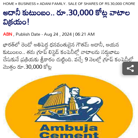
HOME
»
BUSINESS
»
ADANI FAMILY.. SALE OF SHARES OF RS.30,000 CRORE
అదానీ కుటుంబం.. రూ.30,000 కోట్ల వాటాల
విక్రయం!
ABN
, Publish Date - Aug 24 , 2024 | 06:21 AM
భారత్‌లో రెండో అతిపెద్ద ధనవంతుడైన గౌతమ్‌ అదానీ, ఆయన
కుటుంబం.. తమ గ్రూప్‌ లిస్టెడ్‌ కంపెనీల్లో వాటాలను సర్దుబాటు
చేసుకునే ప్రక్రియకు శ్రీకారం చుట్టింది. వచ్చే 9 నెలల్లో గ్రూప్‌ కంపెనీల్లో
మొత్తం రూ.30,000 కోట్ల