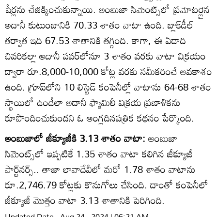
షేర్లను చేజిక్కించుకున్నాయి. అంబుజా సిమెంట్స్‌లో ప్రమోటర్లైన
అదానీ కుటుంబానికి 70.33 శాతం వాటా ఉంది. బ్లాక్‌డీల్‌
తర్వాత ఇది 67.53 శాతానికి తగ్గింది. కాగా, ఈ ఏడాది
చివరికల్లా అదానీ పవర్‌లోనూ 3 శాతం వరకు వాటా విక్రయం
ద్వారా రూ.8,000-10,000 కోట్ల వరకు సమీకరించే అవకాశం
ఉంది. గ్రూప్‌లోని 10 లిస్టెడ్‌ కంపెనీల్లో వాటాను 64-68 శాతం
స్థాయిలో ఉండేలా అదానీ ఫ్యామిలీ విక్రయ ప్రణాళికను
రూపొందించుకుందని ఓ ఆంగ్లదినపత్రిక కథనం పేర్కొంది.
అంబుజాలో జీక్యూజీకి 3.13 శాతం వాటా:
అంబుజా
సిమెంట్స్‌లో ఇప్పటికే 1.35 శాతం వాటా కలిగిన జీక్యూజీ
పార్ట్‌నర్స్‌.. తాజా లావాదేవీలో మరో 1.78 శాతం వాటాను
రూ.2,746.79 కోట్లకు కొనుగోలు చేసింది. దాంతో కంపెనీలో
జీక్యూజీ మొత్తం వాటా 3.13 శాతానికి పెరిగింది.
Updated Date - Aug 24 , 2024 | 06:21 AM