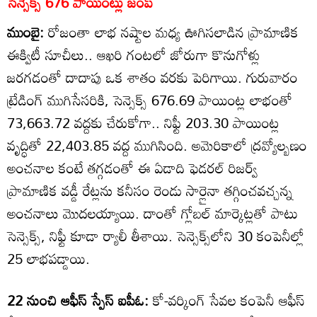
సెన్సెక్స్‌ 676 పాయింట్లు జంప్‌
ముంబై:
రోజంతా లాభ నష్టాల మధ్య ఊగిసలాడిన ప్రామాణిక
ఈక్విటీ సూచీలు.. ఆఖరి గంటలో జోరుగా కొనుగోళ్లు
జరగడంతో దాదాపు ఒక శాతం వరకు పెరిగాయి. గురువారం
ట్రేడింగ్‌ ముగిసేసరికి, సెన్సెక్స్‌ 676.69 పాయింట్ల లాభంతో
73,663.72 వద్దకు చేరుకోగా.. నిఫ్టీ 203.30 పాయింట్ల
వృద్ధితో 22,403.85 వద్ద ముగిసింది. అమెరికాలో ద్రవ్యోల్బణం
అంచనాల కంటే తగ్గడంతో ఈ ఏడాది ఫెడరల్‌ రిజర్వ్‌
ప్రామాణిక వడ్డీ రేట్లను కనీసం రెండు సార్లైనా తగ్గించవచ్చన్న
అంచనాలు మొదలయ్యాయి. దాంతో గ్లోబల్‌ మార్కెట్లతో పాటు
సెన్సెక్స్‌, నిఫ్టీ కూడా ర్యాలీ తీశాయి. సెన్సెక్స్‌లోని 30 కంపెనీల్లో
25 లాభపడ్డాయి.
22 నుంచి ఆఫీస్‌ స్పేస్‌ ఐపీఓ:
కో-వర్కింగ్‌ సేవల కంపెనీ ఆఫీస్‌