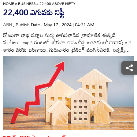
HOME
»
BUSINESS
»
22,400 ABOVE NIFTY
22,400 ఎగువకు నిఫ్టీ
ABN
, Publish Date - May 17 , 2024 | 04:21 AM
రోజంతా లాభ నష్టాల మధ్య ఊగిసలాడిన ప్రామాణిక ఈక్విటీ
సూచీలు.. ఆఖరి గంటలో జోరుగా కొనుగోళ్లు జరగడంతో దాదాపు ఒక
శాతం వరకు పెరిగాయి. గురువారం ట్రేడింగ్‌ ముగిసేసరికి, సెన్సెక్స్‌...