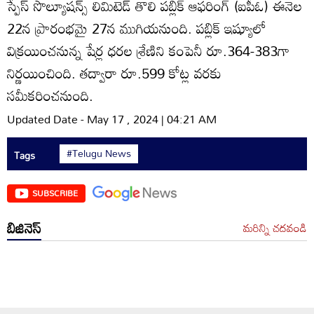
స్పేస్‌ సొల్యూషన్స్‌ లిమిటెడ్‌ తొలి పబ్లిక్‌ ఆఫరింగ్‌ (ఐపీఓ) ఈనెల
22న ప్రారంభమై 27న ముగియనుంది. పబ్లిక్‌ ఇష్యూలో
విక్రయించనున్న షేర్ల ధరల శ్రేణిని కంపెనీ రూ.364-383గా
నిర్ణయించింది. తద్వారా రూ.599 కోట్ల వరకు
సమీకరించనుంది.
Updated Date - May 17 , 2024 | 04:21 AM
#Telugu News
Tags
SUBSCRIBE
బిజినెస్
మరిన్ని చదవండి