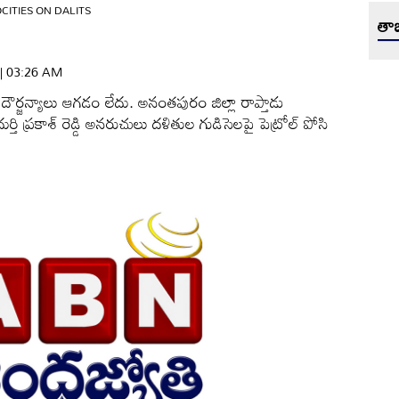
CITIES ON DALITS
తాజ
 | 03:26 AM
 దౌర్జన్యాలు ఆగడం లేదు. అనంతపురం జిల్లా రాప్తాడు
ర్తి ప్రకాశ్‌ రెడ్డి అనరుచులు దళితుల గుడిసెలపై పెట్రోల్‌ పోసి