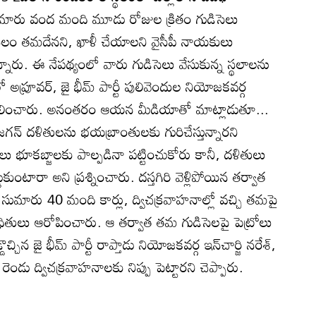
ుమారు వంద మంది మూడు రోజుల క్రితం గుడిసెలు
 స్థలం తమదేనని, ఖాళీ చేయాలని వైసీపీ నాయకులు
ున్నారు. ఈ నేపథ్యంలో వారు గుడిసెలు వేసుకున్న స్థలాలను
లో అప్రూవర్‌, జై భీమ్‌ పార్టీ పులివెందుల నియోజకవర్గ
 పరిశీలించారు. అనంతరం ఆయన మీడియాతో మాట్లాడుతూ...
 జగన్‌ దళితులను భయబ్రాంతులకు గురిచేస్తున్నారని
భూకబ్జాలకు పాల్పడినా పట్టించుకోరు కానీ, దళితులు
్డుకుంటారా అని ప్రశ్నించారు. దస్తగిరి వెళ్లిపోయిన తర్వాత
లు.. సుమారు 40 మంది కార్లు, ద్విచక్రవాహనాల్లో వచ్చి తమపై
 బాధితులు ఆరోపించారు. ఆ తర్వాత తమ గుడిసెలపై పెట్రోలు
ొచ్చిన జై భీమ్‌ పార్టీ రాప్తాడు నియోజకవర్గ ఇన్‌చార్జి నరేశ్‌,
 రెండు ద్విచక్రవాహనాలకు నిప్పు పెట్టారని చెప్పారు.