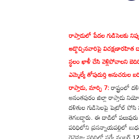
రాప్తాడులో పేదల గుడిసెలకు నిప్ప
అడ్డొచ్చినవారిపై విచక్షణారహిత ద
స్థలం ఖాళీ చేసి వెళ్లిపోవాలని బెది
ఎమ్మెల్యే తోపుదుర్తి అనుచరుల బర
రాప్తాడు, మార్చి 7:
రాష్ట్రంలో 
అనంతపురం జిల్లా రాప్తాడు నియోజకర
దళితుల గుడిసెలపై పెట్రోల్‌ పోసి
తెగబడ్డారు. ఈ దాడిలో పలువురు జ
పరిధిలోని ప్రసన్నాయపల్లిలో బుధ
రెవెన్యూ పరిధిలో సర్వే నంబర్‌ 1