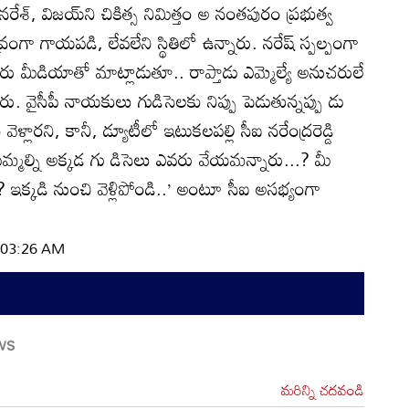
శ్‌, విజయ్‌ని చికిత్స నిమిత్తం అ నంతపురం ప్రభుత్వ
్రంగా గాయపడి, లేవలేని స్థితిలో ఉన్నారు. నరేష్‌ స్పల్పంగా
 మీడియాతో మాట్లాడుతూ.. రాప్తాడు ఎమ్మెల్యే అనుచరులే
రు. వైసీపీ నాయకులు గుడిసెలకు నిప్పు పెడుతున్నప్పు డు
ు వెళ్లారని, కానీ, డ్యూటీలో ఇటుకలపల్లి సీఐ నరేంద్రరెడ్డి
ిమ్మల్ని అక్కడ గు డిసెలు ఎవరు వేయమన్నారు...? మీ
.? ఇక్కడి నుంచి వెళ్లిపోండి..’ అంటూ సీఐ అసభ్యంగా
| 03:26 AM
మరిన్ని చదవండి