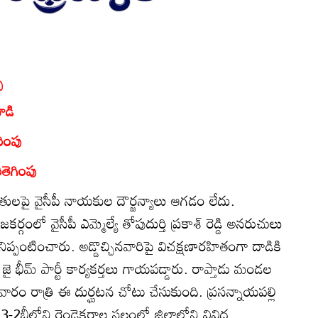
ు
ాడి
రింపు
ితెగింపు
దళితులపై వైసీపీ నాయకుల దౌర్జన్యాలు ఆగడం లేదు.
్గంలో వైసీపీ ఎమ్మెల్యే తోపుదుర్తి ప్రకాశ్‌ రెడ్డి అనరుచులు
 నిప్పంటించారు. అడ్డొచ్చినవారిపై విచక్షణారహితంగా దాడికి
ై భీమ్‌ పార్టీ కార్యకర్తలు గాయపడ్డారు. రాప్తాడు మండల
వారం రాత్రి ఈ దుర్ఘటన చోటు చేసుకుంది. ప్రసన్నాయపల్లి
23-2బీలోని రెండెకరాల స్థలంలో జిల్లాలోని వివిధ