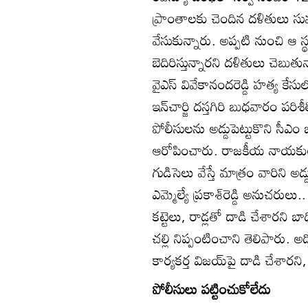
ప్రాంతాలకు చెందిన దళితులు స
వేసుకున్నారు. అప్పటి నుంచి ఆ
బెదిరిస్తున్నారని దళితులు చెబుత
వైఎస్‌ వివేకానందరెడ్డి హత్య కేసు
ఇన్‌చార్జి దస్తగిరి బుధవారం
పోలీసులను అడ్డుపెట్టుకొని సీఎం
ఆరోపించారు. రాజకీయ నాయకులు 
గుడిసెలు వేస్తే మాత్రం వారిని అడ
ఎమ్మెల్యే ప్రకాశ్‌రెడ్డి అనుచరు
కట్టెలు, రాడ్లతో దాడి చేశారని
చల్లి నిప్పంటించాని తెలిపారు. అడ్డ
కార్యకర్త విజయ్‌పై దాడి చేశారని,
పోలీసులు పట్టించుకోలేదు