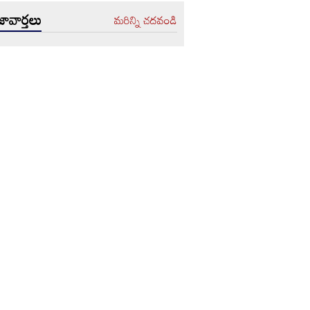
ావార్తలు
మరిన్ని చదవండి