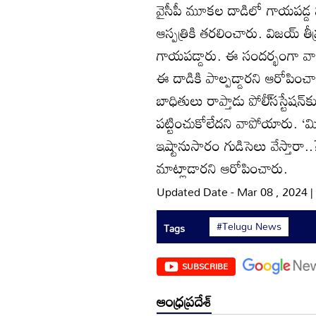
వైసీపీ మూకల దాడిలో గాయపడ్డ నరే
ఆస్పత్రికి తరలించారు. విజయ్‌ తీవ
గాయపడ్డారు. ఈ సందర్భంగా వారు
ఈ దాడికి పాల్పడ్డారని ఆరోపించా
బాధితులు రాప్తాడు పోలీ్‌సస్టేషన్‌క
పట్టించుకోలేదని వాపోయారు. ‘మ
ఇష్టానుసారం గుడిసెలు వేస్తారా.
మాట్లాడారని ఆరోపించారు.
Updated Date - Mar 08 , 2024 
#Telugu News
Tags
SUBSCRIBE
ఆంధ్రప్రదేశ్