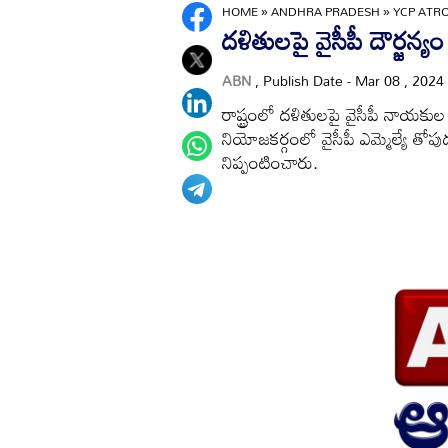
HOME
»
ANDHRA PRADESH
»
YCP ATRO
దళితులపై వైసీపీ దౌర్జన్యం
ABN
, Publish Date - Mar 08 , 2024
రాష్ట్రంలో దళితులపై వైసీపీ నాయకుల
నియోజకర్గంలో వైసీపీ ఎమ్మెల్యే తోపుదు
నిప్పంటించారు.