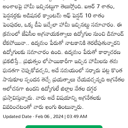
అంశాలపై హామీ ఇచ్చినట్టుగా తెలుస్తోంది. ఐఆర్‌ 7 శాతం,
పెన్షనర్లకు అడిషనల్‌ క్వాంటమ్‌ ఆఫ్‌ పెన్షన్‌ 10 శాతం
పెంపుదల, ఒక్క డీఏ ఇచ్చేలా హామీ ఇచ్చినట్టు సమాచారం. ఈ
క్రమంలో జేఏసీల అగ్రనాయకత్వాలు ఉద్యోగుల నుంచి డిమాండ్‌
లేకపోయినా.. ఉద్యమం పేరుతో నాటకానికి తెరలేపుతున్నారని
ఉద్యోగులకు సమాచారం ఉంది. ఉద్యమం పేరుతో కార్యాచరణ
ప్రకటిస్తే.. ప్రభుత్వం లోపాయికారీగా ఇచ్చిన హామీలను తమ
ఘనతగా చెప్పుకోవచ్చని, అదే సమయంలో సర్కారు పట్ల కొంత
సానుకూల స్పందన తెచ్చే ప్రయత్నాలు చేయవచ్చన్నది అగ్రనేతల
ఆలోచనగా ఉందని ఉద్యోగులే జిల్లాల నేతల దగ్గర
ప్రస్తావిస్తున్నారు. వారు అదే విషయాన్ని అగ్రనేతలకు
వివరించటంతో వారు ఖంగు తింటున్నారు.
Updated Date - Feb 06 , 2024 | 03:49 AM