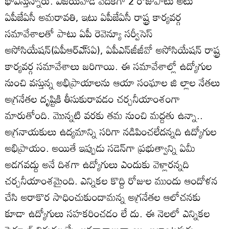
భావిస్తున్నారు. విజయవాడ వేదికగా 2 రోజుపాటు అటు
ఏపీజేఏసీ అమరావతి, ఇటు ఏపీజేఏసీ రాష్ట్ర కార్యవర్గ
సమావేశాలతో పాటు ఏపీ రెవెన్యూ సర్వీసెస్‌
అసోసియేషన్‌(ఏపీఆర్‌ఎ్‌సఏ), ఏపీఎన్‌జీజీవో అసోసియేషన్‌ రాష్ట్ర
కార్యవర్గ సమావేశాలు జరిగాయి. ఈ సమావేశాల్లో ఉద్యోగుల
నుంచి వస్తున్న అభిప్రాయాలను ఆయా సంఘాల జి ల్లాల నేతలు
అగ్రనేతల దృష్టికి తీసుకురావడం చర్చనీయాంశంగా
మారుతోంది. మొన్నటి వరకు తమ నుంచి మద్దతు ఉన్నా..
అగ్రనాయకులు ఉద్యమాన్ని సరిగా నడిపించలేదన్నది ఉద్యోగుల
అభిప్రాయం. అయితే ఇప్పుడు సడెన్‌గా ప్రభుత్వాన్ని ఏమీ
అడగవద్దు అనే దిశగా ఉద్యోగులు ఎందుకు వెళ్లారన్నది
చర్చనీయాంశమైంది. ఎన్నికల కొద్ది రోజుల ముందు ఆందోళన
చేసి అరాకొర సాధించుకుందామన్న అగ్రనేతల ఆలోచనకు
కూడా ఉద్యోగులు సహకరించడం లే దు. ఈ నెలలో ఎన్నికల