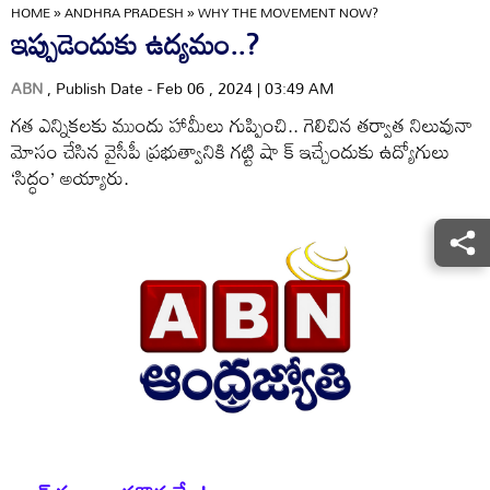
HOME
»
ANDHRA PRADESH
»
WHY THE MOVEMENT NOW?
ఇప్పుడెందుకు ఉద్యమం..?
ABN
, Publish Date - Feb 06 , 2024 | 03:49 AM
గత ఎన్నికలకు ముందు హామీలు గుప్పించి.. గెలిచిన తర్వాత నిలువునా
మోసం చేసిన వైసీపీ ప్రభుత్వానికి గట్టి షా క్‌ ఇచ్చేందుకు ఉద్యోగులు
‘సిద్ధం’ అయ్యారు.