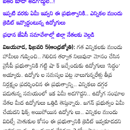
ఐఆర్‌ కూడా అడగొద్దులే..!
ఇప్పటి వరకు ఏమీ ఇవ్వని ఈ ప్రభుత్వానికి.. ఎన్నికల ముందు
క్రెడిట్‌ ఇవ్వొద్దంటున్న ఉద్యోగులు
ప్రధాన జేఏసీ సమావేశాల్లో జిల్లా నేతలకు వెల్లడి
విజయవాడ, ఫిబ్రవరి 5(ఆంధ్రజ్యోతి):
గత ఎన్నికలకు ముందు
హామీలు గుప్పించి.. గెలిచిన తర్వాత నిలువునా మోసం చేసిన
వైసీపీ ప్రభుత్వానికి గట్టి షా క్‌ ఇచ్చేందుకు ఉద్యోగులు ‘సిద్ధం’
అయ్యారు. ఉద్యోగు ల సమస్యల పట్ల నాలుగున్నరేళ్లు తీవ్ర
నిర్లక్ష్యం ప్రదర్శించిన ఈ ప్రభుత్వాన్ని.. ఎన్నికలు దగ్గర
పడుతున్న సమయంలో ఇక ఏమీ అడగొద్దని.. ఉద్యోగ సంఘాల
నేతల మీద ఉద్యోగులు ఒత్తిడి తెస్తున్నారు. జగన్‌ ప్రభుత్వం ఏమీ
చేయదని ఫిక్స్‌ అయిపోయిన ఉద్యోగు లు.. ఎన్నికల ముందు
విదిల్చే మెతుకుల కోసం ఈ ప్రభుత్వానికి క్రెడిట్‌ ఇవ్వకూడదని