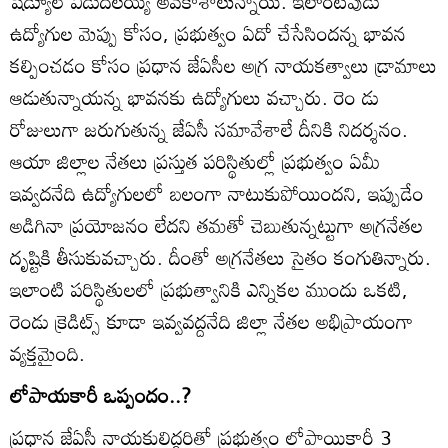
షెడ్యూల్‌ విడుదలయ్యే అవకాశాలున్నాయి. ఇలాంటపుడు
ఉద్యోగుల మెప్పు కోసం, ప్రభుత్వం ఏదో చేసేసిందన్న భావన
కల్పించడం కోసం ప్రధాన జేఏసీల అగ్ర నాయకత్వాలు డ్రామాలు
ఆడుతున్నాయన్న భావనకు ఉద్యోగులు వచ్చారు. రెం డు
రోజులుగా జరుగుతున్న జేఏసీ సమావేశాలే దీనికి నిదర్శనం.
ఆయా జిల్లాల నేతలు ప్రస్తుత పరిస్థితుల్లో ప్రభుత్వం ఏమీ
ఇవ్వదనేది ఉద్యోగులలో బలంగా నాటుకుపోయిందని, ఇప్పుడేం
అడిగినా ప్రయోజనం లేదని తమతో చెబుతున్నట్టుగా అగ్రనేతల
దృష్టికి తీసుకువచ్చారు. దీంతో అగ్రనేతలు సైతం కంగుతిన్నారు.
ఇలాంటి పరిస్థితులలో ప్రభుత్వానికి ఎన్నికల ముందు ఒకటి,
రెండు క్రెడిట్స్‌ కూడా ఇవ్వవద్దనేది జిల్లా నేతల అభిప్రాయంగా
వ్యక్తమైంది.
లోపాయకారీ ఒప్పందం..?
ప్రధాన జేఏసీ నాయకులిద్దరితో ప్రభుత్వం లోపాయికారీ 3