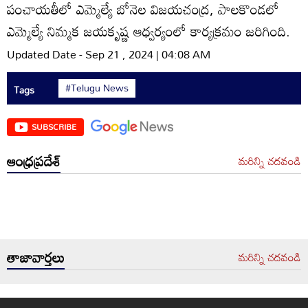
పంచాయతీలో ఎమ్మెల్యే బోనెల విజయచంద్ర, పాలకొండలో
ఎమ్మెల్యే నిమ్మక జయకృష్ణ ఆధ్వర్యంలో కార్యక్రమం జరిగింది.
Updated Date - Sep 21 , 2024 | 04:08 AM
#Telugu News
Tags
SUBSCRIBE
ఆంధ్రప్రదేశ్
మరిన్ని చదవండి
తాజావార్తలు
మరిన్ని చదవండి