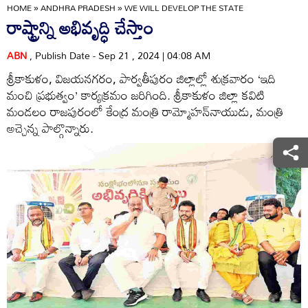
HOME
»
ANDHRA PRADESH
»
WE WILL DEVELOP THE STATE
రాష్ట్రాన్ని అభివృద్ధి చేస్తాం
ABN
, Publish Date - Sep 21 , 2024 | 04:08 AM
శ్రీకాకుళం, విజయనగరం, పార్వతీపురం జిల్లాల్లో శుక్రవారం ‘ఇది
మంచి ప్రభుత్వం’ కార్యక్రమం జరిగింది. శ్రీకాకుళం జిల్లా కవిటి
మండలం రాజపురంలో కేంద్ర మంత్రి రామ్మోహన్‌నాయుడు, మంత్రి
అచ్చెన్న పాల్గొన్నారు.