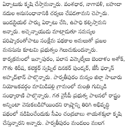
ఏర్పాటుకు కృషి చేస్తామన్నారు. వంశధార, నాగావళి, బహుదా
నదుల అనుసంధానానికి చర్యలు చేపడతామని చెప్పారు.
ఇండస్ర్టియల్‌ పార్కు ఏర్పాటు చేసి, ఉపాధి కల్పిస్తామని
అన్నారు. అచ్చెన్నాయుడు మాట్లాడుతూ సమస్యల
పరిష్కారంతోపాటు సంక్షేమ పథకాల అమలుతో ప్రజల
మనసును కూటమి ప్రభుత్వం గెలుచుకుందన్నారు.
కార్యక్రమంలో ఇచ్ఛాపురం, పలాస ఎమ్మెల్యేలు బెందాళం అశోక్‌,
గౌతు శిరీష, కలెక్టర్‌ స్వప్నిల్‌ దినకర్‌ పుండ్కర్‌, జేసీ ఫర్మాన్‌
అహ్మద్‌ఖాన్‌ పాల్గొన్నారు. పార్వతీపురం మన్యం జిల్లా సాలూరు
నియోజకవర్గం మామిడిపల్లి గ్రామంలో మంత్రి గుమ్మిడి
సంధ్యారాణి పాల్గొన్నారు. గత వైసీపీ ప్రభుత్వ పాలనలో రాష్ట్రం
అన్నింటా వెనుకబడిపోయిందని రాష్ర్టాన్ని తిరిగి అభివృద్ధి
పథంలో నడిపించేందుకు సీఎం చంద్రబాబు శాయశక్తులా కృషి
చేస్తున్నారని అన్నారు. పార్వతీపురం మండలం ములగ