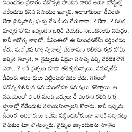
నిబంధనల ప్రకారం పదోన్నతి పొందిన వారికి ఆయా పోస్టుల్లో
చేరేందుకు కనీస సమయం ఇవ్వాలి. అలాకాకుండా డీఎంఈ
లేదా ప్రిన్సిపాల్స్‌ ఫోన్లు చేసి మీరు చేరుతారా..? లేదా..? లిఖిత
పూర్వక హామీ ఇవ్వండని ఒత్తిడి చేయడం నిబంధనలకు విరుద్ధం.
కానీ ఆరోగ్య శాఖలో, డీఎంఈలో ఈ నిబంధనలేమీ వర్తించడం
లేదు. మరోవైపు కొత్త స్థానాల్లో చేరతామని లిఖితపూర్వక హామీ
ఇచ్చిన తర్వాత, ఆ వైద్యులకు ఏదైనా సమస్య వచ్చి చేరలేకపోతే
ఎలా...? అనే ప్రశ్నలు కూడా తలెత్తుతున్నాయి. సమస్యలేవీ
డీఎంఈ అధికారులు పట్టించుకోవడం లేదు. గతంలో
పదోన్నతులిచ్చిన సమయంలోనూ సమస్యలు తలెత్తాయి. ఆ
సమయంలో కొంత మంది వైద్యులు డీ ఎంఈని కలిసి కొత్త
స్థానాల్లో చేరేందుకు సమయమివ్వాలని కోరారు. కానీ ఇప్పుడు
డీఎంఈ అధికారులు అవేమీ పట్టించుకోకుండా వారికి నచ్చినట్లు
చేసుకుం టూ పోతున్నారు. వైద్యుల ఇబ్బందులను మాత్రం