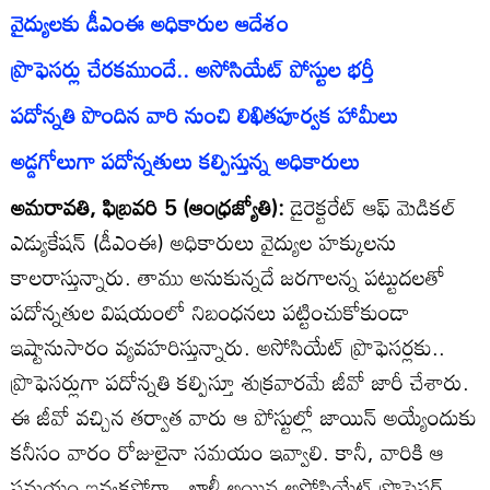
వైద్యులకు డీఎంఈ అధికారుల ఆదేశం
ప్రొఫెసర్లు చేరకముందే.. అసోసియేట్‌ పోస్టుల భర్తీ
పదోన్నతి పొందిన వారి నుంచి లిఖితపూర్వక హామీలు
అడ్డగోలుగా పదోన్నతులు కల్పిస్తున్న అధికారులు
అమరావతి, ఫిబ్రవరి 5 (ఆంధ్రజ్యోతి):
డైరెక్టరేట్‌ ఆఫ్‌ మెడికల్‌
ఎడ్యుకేషన్‌ (డీఎంఈ) అధికారులు వైద్యుల హక్కులను
కాలరాస్తున్నారు. తాము అనుకున్నదే జరగాలన్న పట్టుదలతో
పదోన్నతుల విషయంలో నిబంధనలు పట్టించుకోకుండా
ఇష్టానుసారం వ్యవహరిస్తున్నారు. అసోసియేట్‌ ప్రొఫెసర్లకు..
ప్రొఫెసర్లుగా పదోన్నతి కల్పిస్తూ శుక్రవారమే జీవో జారీ చేశారు.
ఈ జీవో వచ్చిన తర్వాత వారు ఆ పోస్టుల్లో జాయిన్‌ అయ్యేందుకు
కనీసం వారం రోజులైనా సమయం ఇవ్వాలి. కానీ, వారికి ఆ
సమయం ఇవ్వకపోగా.. ఖాళీ అయిన అసోసియేట్‌ ప్రొఫెసర్‌