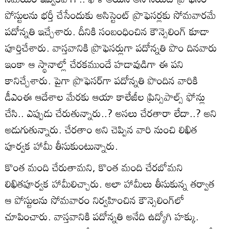
పోస్టులను భర్తీ చేసేందుకు అసిస్టెంట్‌ ప్రొఫెసర్లకు సోమవారమే
పదోన్నతి ఇచ్చేశారు. దీనికి సంబంధించిన కౌన్సెలింగ్‌ కూడా
పూర్తిచేశారు. వాస్తవానికి ప్రొఫెసర్లుగా పదోన్నతి పొం దినవారు
ఇంకా ఆ స్థానాల్లో చేరకముందే హడావుడిగా ఈ పని
కానిచ్చేశారు. పైగా ప్రొఫెసర్‌గా పదోన్నతి పొందిన వారికి
డీఎంఈ ఆదేశాల మేరకు ఆయా కాలేజీల ప్రిన్సిపాల్స్‌ ఫోన్లు
చేసి.. ఎప్పుడు చేరుతున్నారు..? అసలు చేరతారా లేదా..? అని
అడుగుతున్నారు. చేరతాం అని చెప్పిన వారి నుంచి లిఖిత
పూర్వక హామీ తీసుకుంటున్నారు.
కొంత మంది చేరుతామని, కొంత మంది చేరబోమని
లిఖితపూర్వక హామీలిచ్చారు. అలా హామీలు తీసుకున్న తర్వాత
ఆ పోస్టులను సోమవారం నిర్వహించిన కౌన్సెలింగ్‌లో
చూపించారు. వాస్తవానికి పదోన్నతి అనేది ఉద్యోగి హక్కు.