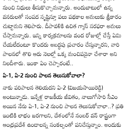
నుంచి నిధులు తీసుకొచ్చామన్నారు. అందుబాటులో ఉన్న
వనరులతో సంపద సృష్టిస్తూ పలు పథకాల అమలుకు శ్రీకారం
చుట్టామని తెలిపారు. దీపావళికి ఉచిత గ్యాస్‌ సరఫరా అమలు
చేస్తామన్నారు. ఇన్ని కార్యక్రమాలను వంద రోజుల్లో చేస్తే ఏమి
చేయలేదంటూ కొందరు అబద్ధపు ప్రచారం చేస్తున్నారని, వారి
పాలనలో తొలి ఆరు నెలల్లో ఒక్క మంచిపనైనా చేశారా అని
నిలదీశారు. ఇంకా ఏం చెప్పారంటే..
ఏ-1, ఏ-2 నుంచి పాలన తెలుసుకోవాలా?
నాకు పరిపాలన తెలియదని ఏ-2 (విజయసాయిరెడ్డి)
అంటున్నాడు. ఇన్నేళ్ల రాజకీయ జీవితం, నాలుగోసారి సీఎం
అయిన నేను ఏ-1, ఏ-2 నుంచి పాలన తెలుసుకోవాలా..? ప్రతి
ఇంటికి లాభం జరగాలని, దేశంలోనే నంబర్‌ వన్‌ రాష్ట్రంగా
ఆంధ్రప్రదేశ్‌ ఉండాలన్న సంకల్పంతో పనిచేస్తున్నాం. అందుకు