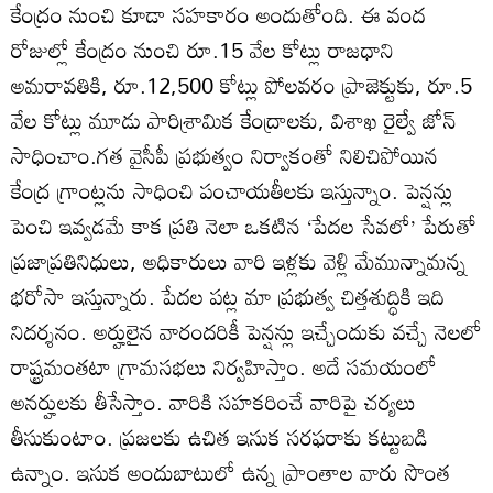
కేంద్రం నుంచి కూడా సహకారం అందుతోంది. ఈ వంద
రోజుల్లో కేంద్రం నుంచి రూ.15 వేల కోట్లు రాజధాని
అమరావతికి, రూ.12,500 కోట్లు పోలవరం ప్రాజెక్టుకు, రూ.5
వేల కోట్లు మూడు పారిశ్రామిక కేంద్రాలకు, విశాఖ రైల్వే జోన్‌
సాధించాం.గత వైసీపీ ప్రభుత్వం నిర్వాకంతో నిలిచిపోయిన
కేంద్ర గ్రాంట్లను సాధించి పంచాయతీలకు ఇస్తున్నాం. పెన్షన్లు
పెంచి ఇవ్వడమే కాక ప్రతి నెలా ఒకటిన ‘పేదల సేవలో’ పేరుతో
ప్రజాప్రతినిధులు, అధికారులు వారి ఇళ్లకు వెళ్లి మేమున్నామన్న
భరోసా ఇస్తున్నారు. పేదల పట్ల మా ప్రభుత్వ చిత్తశుద్ధికి ఇది
నిదర్శనం. అర్హులైన వారందరికీ పెన్షన్లు ఇచ్చేందుకు వచ్చే నెలలో
రాష్ట్రమంతటా గ్రామసభలు నిర్వహిస్తాం. అదే సమయంలో
అనర్హులకు తీసేస్తాం. వారికి సహకరించే వారిపై చర్యలు
తీసుకుంటాం. ప్రజలకు ఉచిత ఇసుక సరఫరాకు కట్టుబడి
ఉన్నాం. ఇసుక అందుబాటులో ఉన్న ప్రాంతాల వారు సొంత