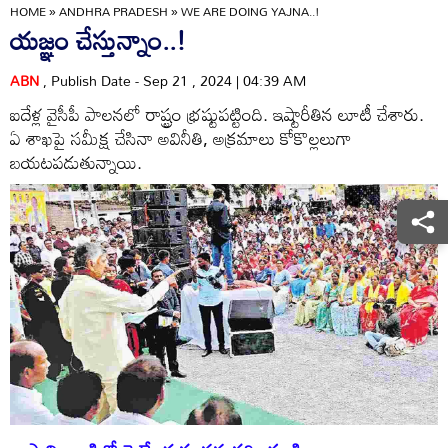
HOME
»
ANDHRA PRADESH
»
WE ARE DOING YAJNA..!
యజ్ఞం చేస్తున్నాం..!
ABN
, Publish Date - Sep 21 , 2024 | 04:39 AM
ఐదేళ్ల వైసీపీ పాలనలో రాష్ట్రం భ్రష్టుపట్టింది. ఇష్టారీతిన లూటీ చేశారు.
ఏ శాఖపై సమీక్ష చేసినా అవినీతి, అక్రమాలు కోకొల్లలుగా
బయటపడుతున్నాయి.