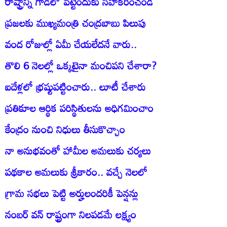
రాష్ట్రాన్ని గాడిలో పెట్టేందుకు సహకరించండి
ప్రజలకు ముఖ్యమంత్రి చంద్రబాబు పిలుపు
వంద రోజుల్లో ఏమీ చేయలేదనే వారు..
తొలి 6 నెలల్లో ఒక్కటైనా మంచిపని చేశారా?
ఐదేళ్లలో భ్రష్టుపట్టించారు.. లూటీ చేశారు
ప్రతికూల ఆర్థిక పరిస్థితులను అధిగమించాం
కేంద్రం నుంచి నిధులు తీసుకొచ్చాం
నా అనుభవంతో హామీల అమలుకు చర్యలు
పథకాల అమలుకు శ్రీకారం.. వచ్చే నెలలో
గ్రామ సభలు పెట్టి అర్హులందరికీ పెన్షన్లు
నంబర్‌ వన్‌ రాష్ట్రంగా నిలపడమే లక్ష్యం