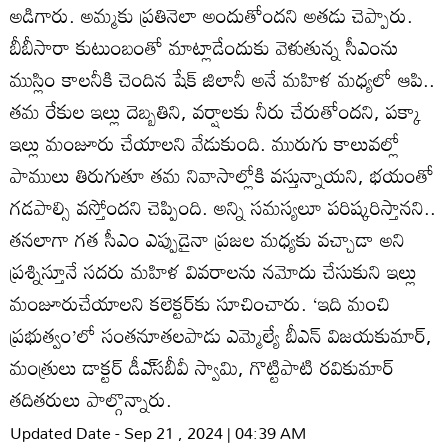
అడిగారు. అమ్మకు ప్రతినెలా అందుతోందని అతడు చెప్పారు.
బీబీసారా కుటుంబంతో మాట్లాడేందుకు వెళుతున్న సీఎంను
ముస్లిం కాలనీకి చెందిన షేక్‌ జిలానీ అనే మహిళ మధ్యలో ఆపి..
తమ రేకుల ఇల్లు దెబ్బతిని, వర్షాలకు నీరు చేరుతోందని, పక్కా
ఇల్లు మంజూరు చేయాలని వేడుకుంది. మురుగు కాలువల్లో
పాములు తిరుగుతూ తమ నివాసాల్లోకి వస్తున్నాయని, భయంతో
గడపాల్సి వస్తోందని చెప్పింది. అన్ని సమస్యలూ పరిష్కరిస్తానని..
తనలాగా గత సీఎం ఎప్పుడైనా ప్రజల మధ్యకు వచ్చాడా అని
ప్రశ్నిస్తూనే సదరు మహిళ వివరాలను నమోదు చేసుకుని ఇల్లు
మంజూరుచేయాలని కలెక్టర్‌కు సూచించారు. ‘ఇది మంచి
ప్రభుత్వం’లో సంతనూతలపాడు ఎమ్మెల్యే బీఎన్‌ విజయకుమార్‌,
మంత్రులు డాక్టర్‌ డీఎ్‌సబీవీ స్వామి, గొట్టిపాటి రవికుమార్‌
తదితరులు పాల్గొన్నారు.
Updated Date - Sep 21 , 2024 | 04:39 AM