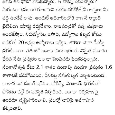
జగన్‌ తన ఫొటో వేసుకున్నారు. ఆ హక్కు ఎవరిచ్చారు?
మీరంటూ (ప్రజలు) కూటమిని గెలిపించకపోతే మీ ఆస్తులు మీ
వద్ద ఉండేవే కావు. అందుకే అధికారంలోకి రాగానే ల్యాండ్‌
టైటిలింగ్‌ యాక్టు రద్దుచేశాం. రాజముద్రతో ఉన్న పుస్తకాలు
అందజేస్తాం. నిరుద్యోగుల ఉపాధి, ఉద్యోగాల కల్పన కోసం
ఐదేళ్లలో 20 లక్షల ఉద్యోగాలు ఇస్తాం. తొలిగా మెగా డీఎస్సీ
ప్రకటించాం. గతంలో జనాభా నియంత్రణకు విస్తృత ప్రచారం
చేసిన నేను ప్రస్తుతం జనాభా పెంపునకు పిలుపిస్తున్నాను.
సంతానోత్పత్తి రేటు 2.1 శాతం ఉండాల్సి ఉండగా ప్రస్తుతం 1.6
శాతానికి పడిపోయింది. దీనివల్ల సమతుల్యత దెబ్బతింటుంది.
చాలామంది డబుల్‌ ఇన్‌కం, నోకిడ్స్‌, ఎంజాయ్‌ ధోరణిలో
పోవడం వల్లే ఈ పరిస్థితి ఏర్పడింది. జనాభా నిర్వహణపై
అందరూ దృష్టిసారించాలి. ప్రజల్లో దానిపై అవగాహన
కల్పించాలి.