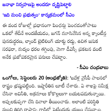
జనాభా నిర్వహణపై అందరూ దృష్టిపెట్టాలి
‘ఇది మంచి ప్రభుత్వం’ కార్యక్రమంలో సీఎం
ఈ వంద రోజుల్లో ప్రధానంగా పింఛన్లు పెంచడంతోపాటు
ఒకటో తేదీనే అందజేయడం, జగన్‌ మూసివేసిన అన్న క్యాంటీన్ల
పునరుద్ధరణ, ల్యాండ్‌ టైటిలింగ్‌ యాక్టు రద్దు, ఉచిత ఇసుక
సరఫరా, మద్యం ధరల తగ్గింపు, మెగా డీఎస్సీ ప్రకటన వంటి
అనేక ప్రజోపకరమైన పనులు చేపట్టాం.
- సీఎం చంద్రబాబు
ఒంగోలు, సెప్టెంబరు 20 (ఆంధ్రజ్యోతి): ‘
ఐదేళ్ల వైసీపీ పాలనలో
రాష్ట్రం భ్రష్టుపట్టింది. ఇష్టారీతిన లూటీ చేశారు. ఏ శాఖపై సమీక్ష
చేసినా అవినీతి, అక్రమాలు కోకొల్లలుగా బయటపడుతున్నాయి.
అప్పులకుప్పగా చేసి దివాలా తీయించారు. అలాంటి పరిస్థితి
నుంచి తిరిగి రాష్ట్రాన్ని గాడిలో పెట్టేందుకు యజ్ఞం చేస్తున్నాం.