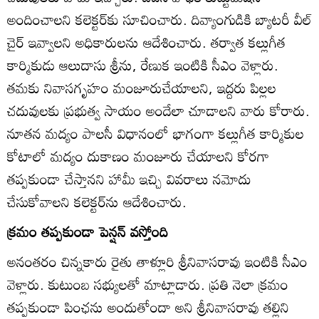
అందించాలని కలెక్టర్‌కు సూచించారు. దివ్యాంగుడికి బ్యాటరీ వీల్‌
చైర్‌ ఇవ్వాలని అధికారులను ఆదేశించారు. తర్వాత కల్లుగీత
కార్మికుడు ఆలుదాసు శ్రీను, రేణుక ఇంటికి సీఎం వెళ్లారు.
తమకు నివాసగృహం మంజూరుచేయాలని, ఇద్దరు పిల్లల
చదువులకు ప్రభుత్వ సాయం అందేలా చూడాలని వారు కోరారు.
నూతన మద్యం పాలసీ విధానంలో భాగంగా కల్లుగీత కార్మికుల
కోటాలో మద్యం దుకాణం మంజూరు చేయాలని కోరగా
తప్పకుండా చేస్తానని హామీ ఇచ్చి వివరాలు నమోదు
చేసుకోవాలని కలెక్టర్‌ను ఆదేశించారు.
క్రమం తప్పకుండా పెన్షన్‌ వస్తోంది
అనంతరం చిన్నకారు రైతు తాళ్లూరి శ్రీనివాసరావు ఇంటికి సీఎం
వెళ్లారు. కుటుంబ సభ్యులతో మాట్లాడారు. ప్రతి నెలా క్రమం
తప్పకుండా పింఛను అందుతోందా అని శ్రీనివాసరావు తల్లిని