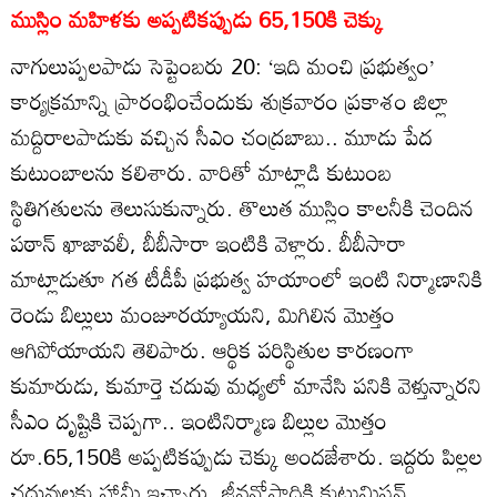
ముస్లిం మహిళకు అప్పటికప్పుడు 65,150కి చెక్కు
నాగులుప్పలపాడు సెప్టెంబరు 20: ‘ఇది మంచి ప్రభుత్వం’
కార్యక్రమాన్ని ప్రారంభించేందుకు శుక్రవారం ప్రకాశం జిల్లా
మద్దిరాలపాడుకు వచ్చిన సీఎం చంద్రబాబు.. మూడు పేద
కుటుంబాలను కలిశారు. వారితో మాట్లాడి కుటుంబ
స్థితిగతులను తెలుసుకున్నారు. తొలుత ముస్లిం కాలనీకి చెందిన
పఠాన్‌ ఖాజావలీ, బీబీసారా ఇంటికి వెళ్లారు. బీబీసారా
మాట్లాడుతూ గత టీడీపీ ప్రభుత్వ హయాంలో ఇంటి నిర్మాణానికి
రెండు బిల్లులు మంజూరయ్యాయని, మిగిలిన మొత్తం
ఆగిపోయాయని తెలిపారు. ఆర్థిక పరిస్థితుల కారణంగా
కుమారుడు, కుమార్తె చదువు మధ్యలో మానేసి పనికి వెళ్తున్నారని
సీఎం దృష్టికి చెప్పగా.. ఇంటినిర్మాణ బిల్లుల మొత్తం
రూ.65,150కి అప్పటికప్పుడు చెక్కు అందజేశారు. ఇద్దరు పిల్లల
చదువులకు హామీ ఇచ్చారు. జీవనోపాధికి కుట్టుమిషన్‌