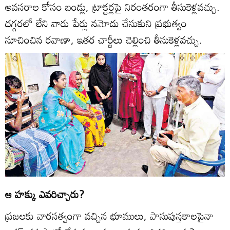
అవసరాల కోసం బండ్లు, ట్రాక్టర్లపై నిరంతరంగా తీసుకెళ్లవచ్చు.
దగ్గరలో లేని వారు పేర్లు నమోదు చేసుకుని ప్రభుత్వం
సూచించిన రవాణా, ఇతర చార్జీలు చెల్లించి తీసుకెళ్లవచ్చు.
ఆ హక్కు ఎవరిచ్చారు?
ప్రజలకు వారసత్వంగా వచ్చిన భూములు, పాసుపుస్తకాలపైనా