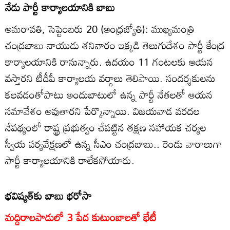
నేడు పార్టీ కార్యాలయానికి బాబు
అమరావతి, సెప్టెంబరు 20 (ఆంధ్రజ్యోతి): ముఖ్యమంత్రి
చంద్రబాబు నాయుడు శనివారం ఇక్కడి తెలుగుదేశం పార్టీ కేంద్ర
కార్యాలయానికి రానున్నారు. ఉదయం 11 గంటలకు ఆయన
వస్తారని టీడీపీ కార్యాలయ వర్గాలు తెలిపాయి. సందర్శకులను
కలవడంతోపాటు అందుబాటులో ఉన్న పార్టీ నేతలతో ఆయన
సమావేశం అవుతారని పేర్కొన్నాయి. విజయవాడ వరదల
నేపథ్యంలో రాష్ట్ర ప్రభుత్వం చేపట్టిన తక్షణ సహాయక చర్యల
స్వీయ పర్యవేక్షణలో ఉన్న సీఎం చంద్రబాబు.. రెండు వారాలుగా
పార్టీ కార్యాలయానికి రాలేకపోయారు.
భవిష్యత్‌కు బాబు భరోసా
మద్దిరాలపాడులో 3 పేద కుటుంబాలతో భేటీ