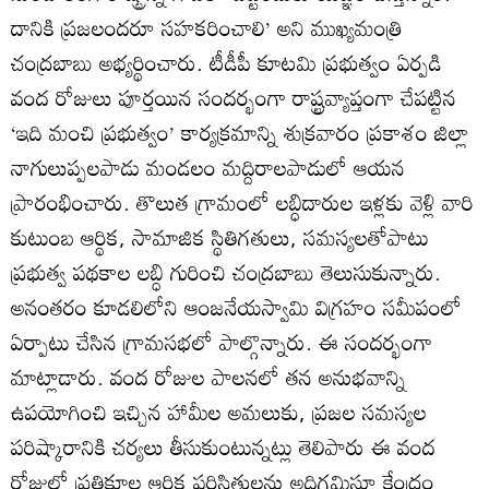
దానికి ప్రజలందరూ సహకరించాలి’ అని ముఖ్యమంత్రి
చంద్రబాబు అభ్యర్థించారు. టీడీపీ కూటమి ప్రభుత్వం ఏర్పడి
వంద రోజులు పూర్తయిన సందర్భంగా రాష్ట్రవ్యాప్తంగా చేపట్టిన
‘ఇది మంచి ప్రభుత్వం’ కార్యక్రమాన్ని శుక్రవారం ప్రకాశం జిల్లా
నాగులుప్పలపాడు మండలం మద్దిరాలపాడులో ఆయన
ప్రారంభించారు. తొలుత గ్రామంలో లబ్ధిదారుల ఇళ్లకు వెళ్లి వారి
కుటుంబ ఆర్థిక, సామాజిక స్థితిగతులు, సమస్యలతోపాటు
ప్రభుత్వ పథకాల లబ్ధి గురించి చంద్రబాబు తెలుసుకున్నారు.
అనంతరం కూడలిలోని ఆంజనేయస్వామి విగ్రహం సమీపంలో
ఏర్పాటు చేసిన గ్రామసభలో పాల్గొన్నారు. ఈ సందర్భంగా
మాట్లాడారు. వంద రోజుల పాలనలో తన అనుభవాన్ని
ఉపయోగించి ఇచ్చిన హామీల అమలుకు, ప్రజల సమస్యల
పరిష్కారానికి చర్యలు తీసుకుంటున్నట్లు తెలిపారు ఈ వంద
రోజుల్లో ప్రతికూల ఆర్థిక పరిస్థితులను అధిగమిస్తూ కేంద్రం