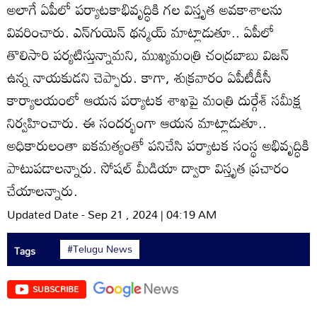
అలాగే ఏపీలో పర్యాటకాభివృద్ధికి గల విస్తృత అవకాశాలను
వివరించారు. ఎన్‌గుయెన్‌ థన్మయ్‌ మాట్లాడుతూ.. ఏపీలో
తొలిసారి పర్యటిస్తున్నామని, ముఖ్యమంత్రి చంద్రబాబు విజన్‌
ఉన్న నాయకుడని చెప్పారు. కాగా, శుక్రవారం ఏపీటీడీసీ
కార్యాలయంలో ఆయన పర్యాటక శాఖపై మంత్రి దుర్గేశ్‌ సమీక్ష
నిర్వహించారు. ఈ సందర్భంగా ఆయన మాట్లాడుతూ..
అధికారులంతా ఐకమత్యంతో పనిచేసి పర్యాటక సంస్థ అభివృద్ధికి
పాటుపడాలన్నారు. సోషల్‌ మీడియా ద్వారా విస్తృత ప్రచారం
చేయాలన్నారు.
Updated Date - Sep 21 , 2024 | 04:19 AM
#Telugu News
Tags
SUBSCRIBE