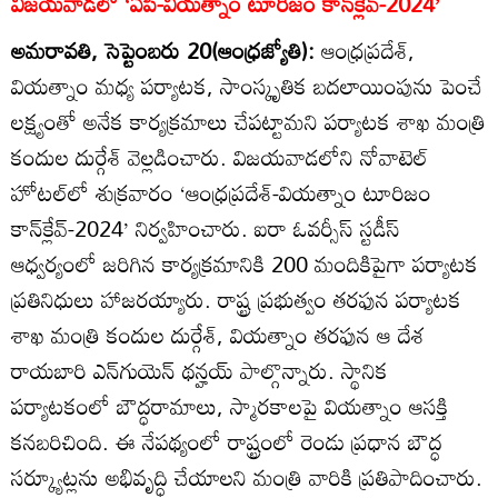
విజయవాడలో ‘ఏపీ-వియత్నాం టూరిజం కాన్‌క్లేవ్‌-2024’
అమరావతి, సెప్టెంబరు 20(ఆంధ్రజ్యోతి):
ఆంధ్రప్రదేశ్‌,
వియత్నాం మధ్య పర్యాటక, సాంస్కృతిక బదలాయింపును పెంచే
లక్ష్యంతో అనేక కార్యక్రమాలు చేపట్టామని పర్యాటక శాఖ మంత్రి
కందుల దుర్గేశ్‌ వెల్లడించారు. విజయవాడలోని నోవాటెల్‌
హోటల్‌లో శుక్రవారం ‘ఆంధ్రప్రదేశ్‌-వియత్నాం టూరిజం
కాన్‌క్లేవ్‌-2024’ నిర్వహించారు. ఐరా ఓవర్సీస్‌ స్టడీస్‌
ఆధ్వర్యంలో జరిగిన కార్యక్రమానికి 200 మందికిపైగా పర్యాటక
ప్రతినిధులు హాజరయ్యారు. రాష్ట్ర ప్రభుత్వం తరఫున పర్యాటక
శాఖ మంత్రి కందుల దుర్గేశ్‌, వియత్నాం తరఫున ఆ దేశ
రాయబారి ఎన్‌గుయెన్‌ థన్హయ్‌ పాల్గొన్నారు. స్థానిక
పర్యాటకంలో బౌద్ధరామాలు, స్మారకాలపై వియత్నాం ఆసక్తి
కనబరిచింది. ఈ నేపథ్యంలో రాష్ట్రంలో రెండు ప్రధాన బౌద్ధ
సర్క్యూట్లను అభివృద్ధి చేయాలని మంత్రి వారికి ప్రతిపాదించారు.