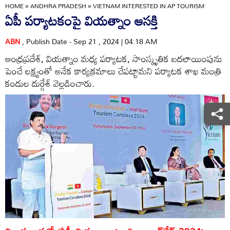
HOME
»
ANDHRA PRADESH
»
VIETNAM INTERESTED IN AP TOURISM
ఏపీ పర్యాటకంపై వియత్నాం ఆసక్తి
ABN
, Publish Date - Sep 21 , 2024 | 04:18 AM
ఆంధ్రప్రదేశ్‌, వియత్నాం మధ్య పర్యాటక, సాంస్కృతిక బదలాయింపును
పెంచే లక్ష్యంతో అనేక కార్యక్రమాలు చేపట్టామని పర్యాటక శాఖ మంత్రి
కందుల దుర్గేశ్‌ వెల్లడించారు.