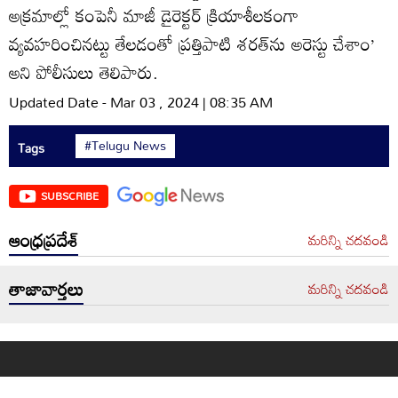
అక్రమాల్లో కంపెనీ మాజీ డైరెక్టర్‌ క్రియాశీలకంగా
వ్యవహరించినట్టు తేలడంతో ప్రత్తిపాటి శరత్‌ను అరెస్టు చేశాం’
అని పోలీసులు తెలిపారు.
Updated Date - Mar 03 , 2024 | 08:35 AM
#Telugu News
Tags
SUBSCRIBE
ఆంధ్రప్రదేశ్
మరిన్ని చదవండి
తాజావార్తలు
మరిన్ని చదవండి