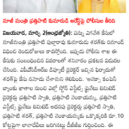
మాజీ మంత్రి ప్రత్తిపాటి కుమారుడి అరె్‌స్టపై పోలీసుల తీరిది
విజయవాడ, మార్చి 2(ఆంధ్రజ్యోతి):
పన్ను ఎగవేత కేసులో
మాజీమంత్రి ప్రత్తిపాటి పుల్లారావు కుమారుడు శరత్‌కు రిమాండ్‌
విధించి రెండురోజులు కావస్తోంది. ఇప్పుడు పోలీసు శాఖ ఈ
కేసుకు సంబంధించిన వివరాలతో శనివారం ప్రకటన విడుదల
చేసింది. ఎపీఎ్‌సడీఆర్‌ఐ డిప్యూటీ డైరెక్టర్‌ ఇచ్చిన ఫిర్యాదుతో
శరత్‌పై కేసు నమోదు చేశామని తెలిపింది. ‘అవెక్సా కంపెనీ
బ్యాంకు ఖాతాల నుంచి ఎల్లో స్టోన్‌ ఎస్టేట్స్‌ ప్రైవేటు లిమిటెడ్‌
డైరెక్టర్లు ప్రత్తిపాటి స్వాతి, ప్రత్తిపాటి వెంకాయమ్మ, ప్రత్తిపాటి
ఎస్టేట్స్‌ ప్రైవేటు లిమిటెడ్‌ అదనపు డైరెక్టర్లు ప్రత్తిపాటి స్వాతి,
ప్రత్తిపాటి శరత్‌, ప్రత్తిపాటి వెంకాయమ్మకు ఒక్కొక్కరికి రూ.10
కోట్లపైగా లావాదేవీలు జరిగినట్టు డీజీజీఐ గుర్తించింది. ఈ