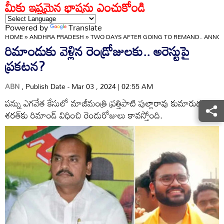
మీకు ఇష్టమైన భాషను ఎంచుకోండి
Powered by
Translate
HOME
»
ANDHRA PRADESH
»
TWO DAYS AFTER GOING TO REMAND.. ANNO
రిమాండుకు వెళ్లిన రెండ్రోజులకు.. అరెస్టుపై
ప్రకటన?
ABN
, Publish Date - Mar 03 , 2024 | 02:55 AM
పన్ను ఎగవేత కేసులో మాజీమంత్రి ప్రత్తిపాటి పుల్లారావు కుమారుడు
శరత్‌కు రిమాండ్‌ విధించి రెండురోజులు కావస్తోంది.