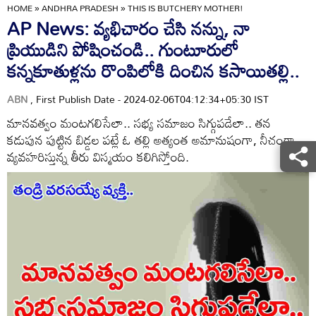
HOME
»
ANDHRA PRADESH
»
THIS IS BUTCHERY MOTHER!
AP News: వ్యభిచారం చేసి నన్ను, నా
ప్రియుడిని పోషించండి.. గుంటూరులో
కన్నకూతుళ్లను రొంపిలోకి దించిన కసాయితల్లి..
ABN
, First Publish Date - 2024-02-06T04:12:34+05:30 IST
మానవత్వం మంటగలిసేలా.. సభ్య సమాజం సిగ్గుపడేలా.. తన
కడుపున పుట్టిన బిడ్డల పట్లే ఓ తల్లి అత్యంత అమానుషంగా, నీచంగా
వ్యవహరిస్తున్న తీరు విస్మయం కలిగిస్తోంది.