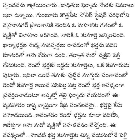
స్పందనను ఆశ్రయించారు. బాధితుల ఫిర్యాదు మేరకు వివరాలు
ఇలా ఉన్నాయి. గుంటూరు కొత్తపేట పోలీస్‌ స్టేషన్‌ పరిధిలోని
నెహ్రూనగర్‌ ప్రాంతానికి చెందిన ఓ మహిళకు గతంలో ఓ
వ్యక్తితో వివాహం జరిగింది. వారికి ఓ కుమార్తె జన్మించింది.
భార్యాభర్తల మధ్య మనస్పర్థలు రావడంతో భర్తను వదిలి
కూతురితో ఆమె వేరుగా ఉంది. తర్వాత మరో వ్యక్తిని పెళ్లి
చేసుకుంది. రెండో భర్తకు ఇద్దరు కుమార్తెలు, ఒక కుమారుడు
పుట్టారు. ఇదిలా ఉంటే తమకు పుట్టిన ముగ్గురు సంతానంలో
రెండో కుమార్తె అయిన పసిపిల్ల పట్ల రెండో భర్త అసభ్యంగా
ప్రవర్తించాడంటూ అప్పట్లో తల్లి ఫిర్యాదు చేయడంతో ఈ
వ్యవహారం రాష్ట్ర వ్యాప్తంగా తీవ్ర సంచలనమై.. భర్తపై కేసు
నమోదయింది. అనంతరం రెండో భర్తను కూడా వదిలేసి,
ఆరేళ్లుగా ఆమె మరో వ్యక్తితో సహజీవనం చేస్తోంది. ఈ
నేపథ్యంలో.. మొదటి భర్త కుమార్తెకు చిన్న వయసులోనే పెళ్లి