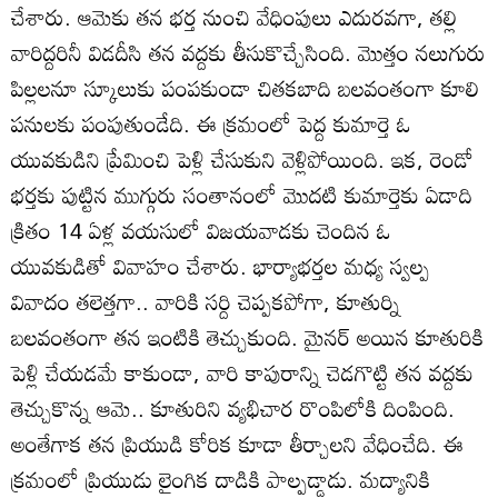
చేశారు. ఆమెకు తన భర్త నుంచి వేధింపులు ఎదురవగా, తల్లి
వారిద్దరినీ విడదీసి తన వద్దకు తీసుకొచ్చేసింది. మొత్తం నలుగురు
పిల్లలనూ స్కూలుకు పంపకుండా చితకబాది బలవంతంగా కూలి
పనులకు పంపుతుండేది. ఈ క్రమంలో పెద్ద కుమార్తె ఓ
యువకుడిని ప్రేమించి పెళ్లి చేసుకుని వెళ్లిపోయింది. ఇక, రెండో
భర్తకు పుట్టిన ముగ్గురు సంతానంలో మొదటి కుమార్తెకు ఏడాది
క్రితం 14 ఏళ్ల వయసులో విజయవాడకు చెందిన ఓ
యువకుడితో వివాహం చేశారు. భార్యాభర్తల మధ్య స్వల్ప
వివాదం తలెత్తగా.. వారికి సర్ది చెప్పకపోగా, కూతుర్ని
బలవంతంగా తన ఇంటికి తెచ్చుకుంది. మైనర్‌ అయిన కూతురికి
పెళ్లి చేయడమే కాకుండా, వారి కాపురాన్ని చెడగొట్టి తన వద్దకు
తెచ్చుకొన్న ఆమె.. కూతురిని వ్యభిచార రొంపిలోకి దింపింది.
అంతేగాక తన ప్రియుడి కోరిక కూడా తీర్చాలని వేధించేది. ఈ
క్రమంలో ప్రియుడు లైంగిక దాడికి పాల్పడ్డాడు. మద్యానికి