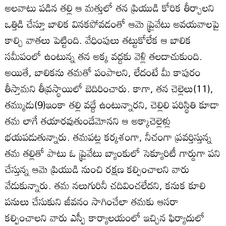
అలవాటు పడిన తల్లి ఆ మత్తులో తన ప్రియుడి కోరిక తీర్చాలని
ఒత్తిడి చేస్తూ బాలిక వినకపోవడంతో ఆమె ప్రైవేటు అవయవాలపై
కాల్చి వాతలు పెట్టింది. వేధింపులు తట్టుకోలేక ఆ బాలిక
సమీపంలో ఉంటున్న తన అక్క వద్దకు వెళ్లి తలదాచుకుంది.
అయితే, బాలికను తమతో పంపాలని, లేదంటే మీ కాపురం
తీస్తామని తీవ్రస్థాయిలో బెదిరించారు. కాగా, తన చెల్లెలు(11),
తమ్ముడు(9)ఇంకా తల్లి వద్దే ఉంటున్నారని, చెల్లిలి పరిస్థితి కూడా
తమ లాగే తయారవుతుందేమోనని ఆ అక్కాచెల్లెళ్లు
భయపడుతున్నారు. తమపట్ల కర్కశంగా, నీచంగా ప్రవర్తిస్తున్న
తమ తల్లితో పాటు ఓ ప్రైవేటు బ్యాంకులో సెక్యూరిటీ గార్డుగా పని
చేస్తున్న ఆమె ప్రియుడి నుంచి రక్షణ కల్పించాలని వారు
వేడుకున్నారు. తమ నలుగురినీ చదివించలేదని, కనుక కూలి
పనులు చేసుకుని జీవనం సాగించేలా తమకు ఆసరా
కల్పించాలని వారు ఎస్పీ కార్యాలయంలో ఇచ్చిన ఫిర్యాదులో