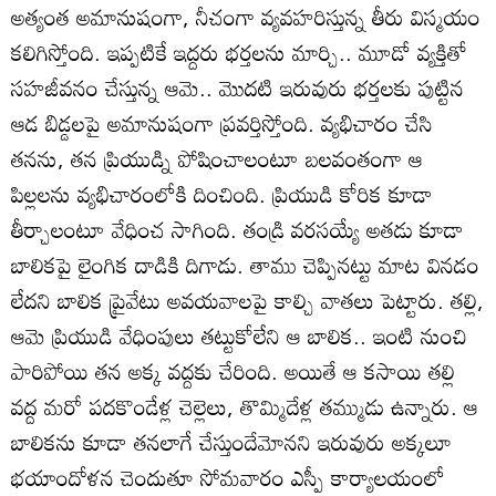
అత్యంత అమానుషంగా, నీచంగా వ్యవహరిస్తున్న తీరు విస్మయం
కలిగిస్తోంది. ఇప్పటికే ఇద్దరు భర్తలను మార్చి.. మూడో వ్యక్తితో
సహజీవనం చేస్తున్న ఆమె.. మొదటి ఇరువురు భర్తలకు పుట్టిన
ఆడ బిడ్డలపై అమానుషంగా ప్రవర్తిస్తోంది. వ్యభిచారం చేసి
తనను, తన ప్రియుడ్ని పోషించాలంటూ బలవంతంగా ఆ
పిల్లలను వ్యభిచారంలోకి దించింది. ప్రియుడి కోరిక కూడా
తీర్చాలంటూ వేధించ సాగింది. తండ్రి వరసయ్యే అతడు కూడా
బాలికపై లైంగిక దాడికి దిగాడు. తాము చెప్పినట్టు మాట వినడం
లేదని బాలిక ప్రైవేటు అవయవాలపై కాల్చి వాతలు పెట్టారు. తల్లి,
ఆమె ప్రియుడి వేధింపులు తట్టుకోలేని ఆ బాలిక.. ఇంటి నుంచి
పారిపోయి తన అక్క వద్దకు చేరింది. అయితే ఆ కసాయి తల్లి
వద్ద మరో పదకొండేళ్ల చెల్లెలు, తొమ్మిదేళ్ల తమ్ముడు ఉన్నారు. ఆ
బాలికను కూడా తనలాగే చేస్తుందేమోనని ఇరువురు అక్కలూ
భయాందోళన చెందుతూ సోమవారం ఎస్పీ కార్యాలయంలో