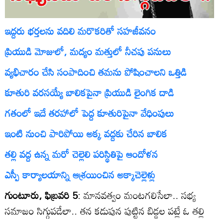
ఇద్దరు భర్తలను వదిలి మరొకరితో సహజీవనం
ప్రియుడి మోజులో, మద్యం మత్తులో నీచపు పనులు
వ్యభిచారం చేసి సంపాదించి తమను పోషించాలని ఒత్తిడి
కూతురి వరసయ్యే బాలికపైనా ప్రియుడి లైంగిక దాడి
గతంలో ఇదే తరహాలో పెద్ద కూతురిపైనా వేధింపులు
ఇంటి నుంచి పారిపోయి అక్క వద్దకు చేరిన బాలిక
తల్లి వద్ద ఉన్న మరో చెల్లెలి పరిస్థితిపై ఆందోళన
ఎస్పీ కార్యాలయాన్ని ఆశ్రయించిన అక్కాచెల్లెళ్లు
గుంటూరు, ఫిబ్రవరి 5
: మానవత్వం మంటగలిసేలా.. సభ్య
సమాజం సిగ్గుపడేలా.. తన కడుపున పుట్టిన బిడ్డల పట్లే ఓ తల్లి