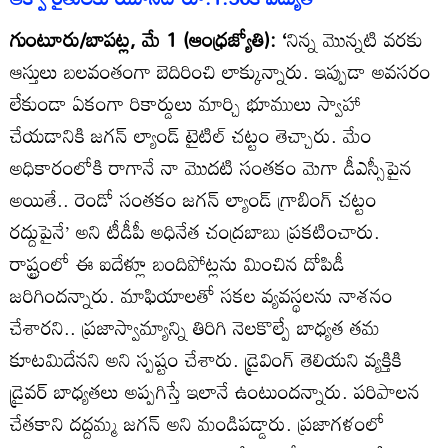
గుంటూరు/బాపట్ల, మే 1 (ఆంధ్రజ్యోతి): ‘
నిన్న మొన్నటి వరకు
ఆస్తులు బలవంతంగా బెదిరించి లాక్కున్నారు. ఇప్పుడా అవసరం
లేకుండా ఏకంగా రికార్డులు మార్చి భూములు స్వాహా
చేయడానికి జగన్‌ ల్యాండ్‌ టైటిల్‌ చట్టం తెచ్చారు. మేం
అధికారంలోకి రాగానే నా మొదటి సంతకం మెగా డీఎస్సీపైన
అయితే.. రెండో సంతకం జగన్‌ ల్యాండ్‌ గ్రాబింగ్‌ చట్టం
రద్దుపైనే’ అని టీడీపీ అధినేత చంద్రబాబు ప్రకటించారు.
రాష్ట్రంలో ఈ ఐదేళ్లూ బందిపోట్లను మించిన దోపిడీ
జరిగిందన్నారు. మాఫియాలతో సకల వ్యవస్థలను నాశనం
చేశారని.. ప్రజాస్వామ్యాన్ని తిరిగి నెలకొల్పే బాధ్యత తమ
కూటమిదేనని అని స్పష్టం చేశారు. డ్రైవింగ్‌ తెలియని వ్యక్తికి
డ్రైవర్‌ బాధ్యతలు అప్పగిస్తే ఇలానే ఉంటుందన్నారు. పరిపాలన
చేతకాని దద్దమ్మ జగన్‌ అని మండిపడ్డారు. ప్రజాగళంలో