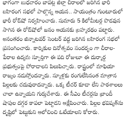
భాగంగా బుధవారం బాపట్ల జిల్లా చీరాలలో జరిగిన భారీ
బహిరంగ సభలో పాల్గొన్న ఆయన.. సాయంత్రం గుంటూరులో
భారీ రోడ్‌షో నిర్వహించారు. సుమారు 5 కిలోమీటర్ల పొడవున
సాగిన ఈ రోడ్‌షోలో జనం ఆయనకు బ్రహ్మరథం పట్టారు.
అనంతరం జిన్నాటవర్‌ సెంటర్‌ వద్ద జరిగిన బహిరంగ సభలో
ప్రసంగించారు. కార్మికుల దినోత్సవం సందర్భం గా చీరాల-
పేరాల ఉద్యమ స్ఫూర్తిగా ఈ పది రోజులూ ఈ దుర్మార్గ
ప్రభుత్వంపై పోరాడాలని పిలుపిచ్చారు. రాష్ట్రంలో మాఫియా
రాజ్యం నడుస్తోందన్నారు. స్కూళ్లకు రంగులేసినంత మాత్రాన
పిల్లలకు చదువురాదన్నారు. ఒక్క టీచర్‌ కూడా లేని పాఠశాలలు
చాలా ఉన్నాయని గుర్తుచేశారు. ఈ సీఎం టీచర్లను బ్రాందీ
షాపుల దగ్గర కాపలా పెట్టాడని ఆక్షేపించారు. పిల్లల భవిష్యత్‌ను
దృష్టిలో పెట్టుకుని ఆలోచించి ఓటేయాలని కోరారు.