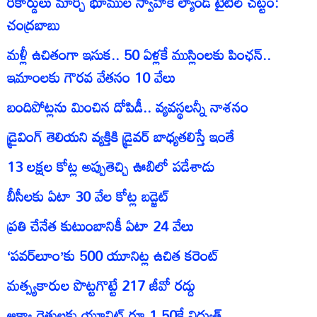
రికార్డులు మార్చి భూముల స్వాహాకే ల్యాండ్‌ టైటిల్‌ చట్టం:
చంద్రబాబు
మళ్లీ ఉచితంగా ఇసుక.. 50 ఏళ్లకే ముస్లింలకు పింఛన్‌..
ఇమాంలకు గౌరవ వేతనం 10 వేలు
బందిపోట్లను మించిన దోపిడీ.. వ్యవస్థలన్నీ నాశనం
డ్రైవింగ్‌ తెలియని వ్యక్తికి డ్రైవర్‌ బాధ్యతలిస్తే ఇంతే
13 లక్షల కోట్ల అప్పుతెచ్చి ఊబిలో పడేశాడు
బీసీలకు ఏటా 30 వేల కోట్ల బడ్జెట్‌
ప్రతి చేనేత కుటుంబానికీ ఏటా 24 వేలు
‘పవర్‌లూం’కు 500 యూనిట్ల ఉచిత కరెంట్‌
మత్స్యకారుల పొట్టగొట్టే 217 జీవో రద్దు
ఆక్వా రైతులకు యూనిట్‌ రూ.1.50కే విద్యుత్‌