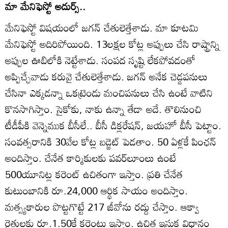
మా మేనిఫెస్టో అదుర్స్‌..
మేనిఫెస్టో విషయంలో జగన్‌ చేతులెత్తేశాడు. మా కూటమి
మేనిఫెస్టో అదిరిపోయింది. 13లక్షల కోట్ల అప్పులు చేసి రాష్ట్రాన్ని
అప్పుల ఊబిలోకి నెట్టేశాడు. సంపద సృష్టి లేకపోవడంతో
అప్పిచ్చేవాడు కరువై చేతులెత్తేశాడు. జగన్‌ అనేక చెడ్డపనులు
చేసినా ఎక్కడన్నా ఒకట్రెండు మంచిపనులు చేసి ఉంటే వాటిని
కొనసాగిస్తాం. సైకోకు, నాకు ఉన్నా తేడా అదే. తొలినుంచి
టీడీపీకి వెన్నెముక బీసీలే.. బీసీ డిక్లరేషన్‌, జయహో బీసీ పెట్టాం.
సంవత్సరానికి 30వేల కోట్ల బడ్జెట్‌ పెడతాం. 50 ఏళ్లకే పింఛన్‌
అందిస్తాం. చేనేత కార్మికులకు పవర్‌లూంలు ఉంటే
500యూనిట్ల కరెంట్‌ ఉచితంగా ఇస్తాం. ప్రతి చేనేత
కుటుంబానికి రూ.24,000 ఆర్థిక సాయం అందిస్తాం.
మత్స్యకారుల పొట్టగొట్టే 217 జీవోను రద్దు చేస్తాం. ఆక్వా
రైతులకు రూ.1.50కే కరెంటు ఇస్తాం. ఉచిత ఇసుక విధానం