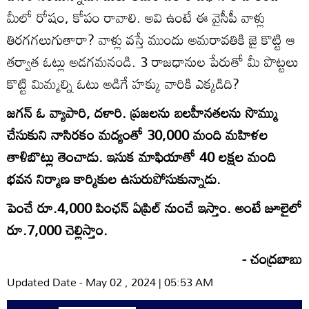
మీలో రోషం, కోపం రావాలి. అవి ఉంటే ఈ వైసీపీ వాళ్లు
తిరగగలుగుతారా? వాళ్లు వస్తే ముందు అమరావతికి జై కొట్టి ఆ
తర్వాత ఓట్లు అడగమనండి. 3 రాజధానుల పేరుతో మీ పొట్టలు
కొట్టి మిమ్మల్ని ఓటు అడిగే హక్కు వారికి ఎక్కడిది?
జగన్‌ ఓ వ్యాపారి, దళారి. ప్రజలను బలహీనతలను సొమ్ము
చేసుకుని నాసిరకం మద్యంతో 30,000 మంది మహిళల
తాళిబొట్లు తెంచాడు. ఇసుక మాఫియాతో 40 లక్షల మంది
భవన నిర్మాణ కార్మికుల ఉసురుపోసుకున్నాడు.
పెంచే రూ.4,000 పింఛన్‌ ఏప్రిల్‌ నుంచే ఇస్తాం. అంటే జూలైలో
రూ.7,000 చెల్లిస్తాం.
- చంద్రబాబు
Updated Date - May 02 , 2024 | 05:53 AM