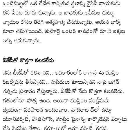
ఒంటిమిట్టలో ఒక చేనేత కార్మికుడి స్థలాన్ని వైసీపీ నాయకుడు
తన పేరిట మార్చుకున్నాడు. ఆ బాధితుడు ఆఫీసుల చుట్టూ
న్యాయం కోసం తిరిగి ఆత్మహత్య చేసుకున్నాడు. ఆయన భార్య
కూడా చనిపోయింది. కుమార్తె ఒంటరి కావడంతో రూ.5 లక్షలు
ఇచ్చి ఆదుకున్నాను.
బీజేపీతో కొత్తగా కలవలేదు
నేను బీజేపీతో కలిశానని.. అధికారంలోకి రాగానే 4ు ముస్లిం
రిజర్వేషన్లు తీసేస్తానని.. మసీదులు కూలుస్తానని నాపై జగన్‌
తప్పుడు ప్రచారం చేస్తున్నారు. బీజేపీతో నేను కొత్తగా కలవలేదు.
గతంలోనూ పొత్తు ఉంది. అయినా ముస్లింల సంక్షేమమే
ధ్యేయంగా పరిపాలన అందించాం. హైదరాబాద్‌లో ఉర్దూ
యూనివర్సిటీ, హాజ్‌హౌస్‌, ముస్లిం ఫైనాన్స్‌ కార్పొరేషన్‌ ఏర్పాటు
చేసి పెద్దపీట వేశాం. కర్నూలులో ఉర్దూ వర్సిటీ, కడప,