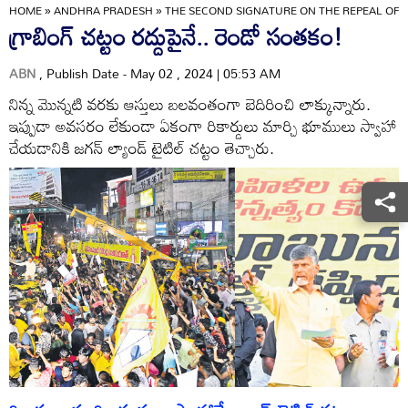
HOME
»
ANDHRA PRADESH
»
THE SECOND SIGNATURE ON THE REPEAL OF 
గ్రాబింగ్‌ చట్టం రద్దుపైనే.. రెండో సంతకం!
ABN
, Publish Date - May 02 , 2024 | 05:53 AM
నిన్న మొన్నటి వరకు ఆస్తులు బలవంతంగా బెదిరించి లాక్కున్నారు.
ఇప్పుడా అవసరం లేకుండా ఏకంగా రికార్డులు మార్చి భూములు స్వాహా
చేయడానికి జగన్‌ ల్యాండ్‌ టైటిల్‌ చట్టం తెచ్చారు.