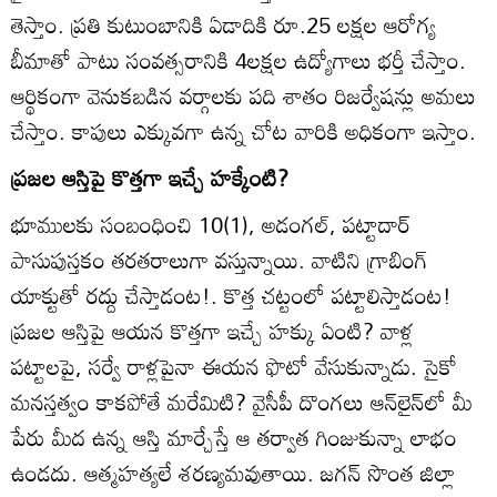
తెస్తాం. ప్రతి కుటుంబానికి ఏడాదికి రూ.25 లక్షల ఆరోగ్య
బీమాతో పాటు సంవత్సరానికి 4లక్షల ఉద్యోగాలు భర్తీ చేస్తాం.
ఆర్థికంగా వెనుకబడిన వర్గాలకు పది శాతం రిజర్వేషన్లు అమలు
చేస్తాం. కాపులు ఎక్కువగా ఉన్న చోట వారికి అధికంగా ఇస్తాం.
ప్రజల ఆస్తిపై కొత్తగా ఇచ్చే హక్కేంటి?
భూములకు సంబంధించి 10(1), అడంగల్‌, పట్టాదార్‌
పాసుపుస్తకం తరతరాలుగా వస్తున్నాయి. వాటిని గ్రాబింగ్‌
యాక్టుతో రద్దు చేస్తాడంట!. కొత్త చట్టంలో పట్టాలిస్తాడంట!
ప్రజల ఆస్తిపై ఆయన కొత్తగా ఇచ్చే హక్కు ఏంటి? వాళ్ల
పట్టాలపై, సర్వే రాళ్లపైనా ఈయన ఫొటో వేసుకున్నాడు. సైకో
మనస్తత్వం కాకపోతే మరేమిటి? వైసీపీ దొంగలు ఆన్‌లైన్‌లో మీ
పేరు మీద ఉన్న ఆస్తి మార్చేస్తే ఆ తర్వాత గింజుకున్నా లాభం
ఉండదు. ఆత్మహత్యలే శరణ్యమవుతాయి. జగన్‌ సొంత జిల్లా