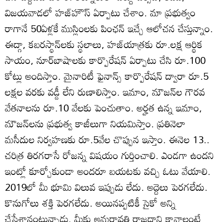
విజయవాడలో హజ్‌హౌస్‌ ఏర్పాటు చేశాం. మా ప్రభుత్వం
రాగానే 50ఏళ్లకే ముస్లింలకు పింఛన్‌ ఇచ్చే ఆలోచన చేస్తున్నాం.
ఈద్గా, కబరస్థాన్‌లకు స్థలాలు, హజ్‌యాత్రకు రూ.లక్ష ఆర్థిక
సాయం, నూర్‌బాషాలకు కార్పొరేషన్‌ ఏర్పాటు చేసి రూ.100
కోట్లు అందిస్తాం. మైనారిటీ ఫైనాన్స్‌ కార్పొరేషన్‌ ద్వారా రూ.5
లక్షల వరకు వడ్డీ లేని రుణాలిస్తాం. ఇమాం, మౌజన్‌ల గౌరవ
వేతనాలను రూ.10 వేలకు పెంచుతాం. అర్హత ఉన్న ఇమాం,
మౌజన్‌లను ప్రభుత్వ కాజీలుగా నియమిస్తాం. ప్రతినెలా
మసీదుల నిర్వహణకు రూ.5వేల చొప్పున ఇస్తాం. ఈనెల 13..
చరిత్ర తిరగరాసే రోజన్న విషయం గుర్తించాలి. ఎండగా ఉందని
ఇంట్లో కూర్చోకుండా అందరూ బయటకు వచ్చి ఓటు వేయాలి.
2019లో మీ భూమి విలువ ఇప్పుడు లేదు. అద్దెలు పెరగలేదు.
కొనుగోలు శక్తి పెరగలేదు. అయినప్పటికీ సైకో అన్ని
చేసేశానంటున్నాడు. మీకు అమరావతి రాజధాని కావాలంటే