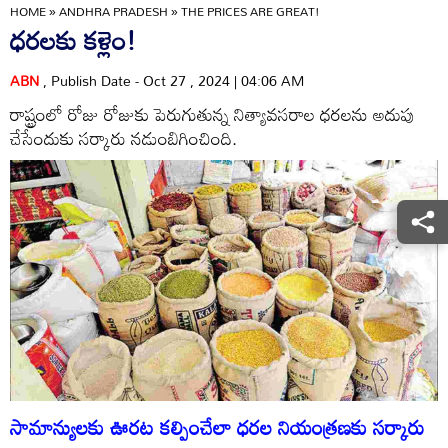
HOME
»
ANDHRA PRADESH
»
THE PRICES ARE GREAT!
ధరలకు కళ్లెం!
ABN
, Publish Date - Oct 27 , 2024 | 04:06 AM
రాష్ట్రంలో రోజు రోజుకు పెరుగుతున్న నిత్యావసరాల ధరలను అదుపు
చేసేందుకు సర్కారు నడుంబిగించింది.
సామాన్యులకు ఊరట కల్పించేలా ధరల నియంత్రణకు సర్కారు