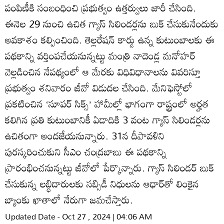
పంపిణీకి సంబంధించి ప్రభుత్వం ఉత్తర్వులు జారీ చేసింది.
ఈనెల 29 నుంచి ఉచిత గ్యాస్‌ సిలిండర్లను బుక్‌ చేసుకునేందుకు
అవకాశం కల్పించింది. తెల్లరేషన్‌ కార్డు ఉన్న కుటుంబాలకు ఈ
పథకాన్ని వర్తింపచేయనున్నట్టు మంత్రి నాదెండ్ల మనోహర్‌
వెల్లడించిన నేపథ్యంలో ఆ మేరకు విధివిధానాలను వివరిస్తూ
ప్రభుత్వం శనివారం జీవో విడుదల చేసింది. మేనిఫెస్టోలో
ప్రకటించిన ‘సూపర్‌ సిక్స్‌’ హామీల్లో భాగంగా రాష్ట్రంలో అర్హత
కలిగిన ప్రతి కుటుంబానికీ ఏడాదికి 3 వంట గ్యాస్‌ సిలిండర్లను
ఉచితంగా అందజేయనున్నారు. 31న దీపావళిని
పురస్కరించుకుని సీఎం చంద్రబాబు ఈ పథకాన్ని
ప్రారంభించనున్నట్టు జీవోలో పేర్కొన్నారు. గ్యాస్‌ సిలిండర్‌ బుక్‌
చేసుకున్న లబ్ధిదారులకు సబ్సిడీ నిధులను ఆధార్‌తో లింకైన
బ్యాంకు ఖాతాలో నేరుగా జమచేస్తారు.
Updated Date - Oct 27 , 2024 | 04:06 AM