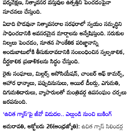
పర్యవేక్షణ, నిత్యావసర వస్తువుల ఉత్పత్తిని పెంచడంపైనా
సూచనలు చేస్తుంది.
ఏడాది పొడవునా నిత్యావసరాల సరఫరాలో స్వయం సమృద్ధిని
సాధించడానికి అవసరమైన మార్గాలను అన్వేషిస్తుంది. సరుకుల
నిల్వలు పెంచడం, నూతన సాంకేతిక పరిజ్ఞానాన్ని
అందుబాటులోకి తీసుకురావడానికి సంబంధించిన స్వల్పకాలిక,
దీర్ఘకాలిక ప్రణాళికలను సిద్ధం చేస్తుంది.
రైతు సంఘాలు, మిల్లర్స్‌ అసోసియేషన్‌, చాంబర్‌ ఆఫ్‌ కామర్స్‌,
ఆహార ధాన్యాలు, పప్పుదినుసులు, ఆయిల్‌ డీలర్లు, ఎగుమతి,
దిగుమతిదారులు, వ్యాపారులతో మంత్రివర్గ ఉపసంఘం చర్చలు
జరపనుంది.
‘ఉచిత గ్యాస్‌’పై జీవో విడుదల.. ఎల్లుండి నుంచి బుకింగ్‌
అమరావతి, అక్టోబరు 26(ఆంధ్రజ్యోతి):
ఉచిత గ్యాస్‌ సిలిండర్ల