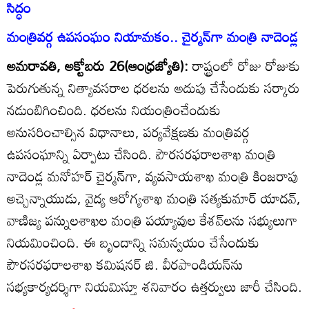
సిద్ధం
మంత్రివర్గ ఉపసంఘం నియామకం.. చైర్మన్‌గా మంత్రి నాదెండ్ల
అమరావతి, అక్టోబరు 26(ఆంధ్రజ్యోతి):
రాష్ట్రంలో రోజు రోజుకు
పెరుగుతున్న నిత్యావసరాల ధరలను అదుపు చేసేందుకు సర్కారు
నడుంబిగించింది. ధరలను నియంత్రించేందుకు
అనుసరించాల్సిన విధానాలు, పర్యవేక్షణకు మంత్రివర్గ
ఉపసంఘాన్ని ఏర్పాటు చేసింది. పౌరసరఫరాలశాఖ మంత్రి
నాదెండ్ల మనోహర్‌ చైర్మన్‌గా, వ్యవసాయశాఖ మంత్రి కింజరాపు
అచ్చెన్నాయుడు, వైద్య ఆరోగ్యశాఖ మంత్రి సత్యకుమార్‌ యాదవ్‌,
వాణిజ్య పన్నులశాఖల మంత్రి పయ్యావుల కేశవ్‌లను సభ్యులుగా
నియమించింది. ఈ బృందాన్ని సమన్వయం చేసేందుకు
పౌరసరఫరాలశాఖ కమిషనర్‌ జి. వీరపాండియన్‌ను
సభ్యకార్యదర్శిగా నియమిస్తూ శనివారం ఉత్తర్వులు జారీ చేసింది.