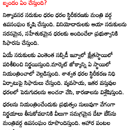
బృందం ఏం చేస్తుంది?
నిత్యావసర సరుకుల ధరల ధరల స్థిరీకరణకు మంత్రి వర్గ
ఉపసంఘం కృషి చేస్తుంది. వినియోదారులకు ఆయా సరుకులను
సరసమైన, సహేతుకమైన ధరలకు అందించేలా ప్రభుత్వానికి
సిఫారసు చేస్తుంది.
ఏయే సరుకులకు ఎంతెంత సబ్సిడీ ఇవ్వాలో క్షేత్రస్థాయిలో
పరిశీలించి నిర్ణయిస్తుంది.మార్కెట్‌ జోక్యాన్ని ఏ స్థాయిలో
నియంత్రించాలో వెల్లడిస్తుంది. శాశ్వత ధరల స్థిరీకరణ నిధి
ఏర్పాటుపై సిఫారులు చేస్తుంది. వ్యవసాయ, ఇతర వస్తువుల
ధరలలో పెరుగుదలను అంచనా వేసి, కారణాలను విశ్లేషిస్తుంది.
ధరలను నియంత్రించేందుకు ప్రభుత్వం సులువుగా వేగంగా
నిర్ణయాలు తీసుకోవడానికి వీలుగా సమగ్రమైన డేటా బేస్‌ను
మంత్రివర్గ ఉపసంఘం రూపొందిస్తుంది. ఆహార పంటల