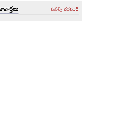
ావార్తలు
మరిన్ని చదవండి