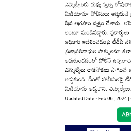
ఎమ్మెల్సీలకు మధ్య స్వల్ప తోపులాట
మీడియానూ పోలీసులు అడ్డుకునే ప
తీవ్ర ఆగ్రహం వ్యక్తం చేశారు. అసెం
అంటూ మండిపడ్డారు. ప్లకార్డులు
అధికారి ఆదేశించడంపై టీడీపీ నే
ప్రజాప్రతినాధుల హక్కులనూ కలా
అవుతుండడంతో పోలీస్‌ ఉన్నతాధ
ఎమ్మెల్యేలు రాకపోకలు సాగించే అస
అడ్డుకుంది. దీంతో పోలీసులపై టీ
మీడియాను అడ్డుకొని, ఎమ్మెల్యేలు,
Updated Date - Feb 06 , 2024 