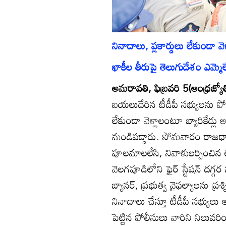
నినాదాలు, ప్లకార్డులు లేకుండా
ఖాకీల తీరుపై తెలుగుదేశం ఎమ్మెల
అమరావతి, ఫిబ్రవరి 5(ఆంధ్రజ్యోత
బయలుదేరిన టీడీపీ సభ్యులను పోల
లేకుండా వెళ్లాలంటూ బ్యారికేడ్లు అ
మండిపడ్డారు. సోమవారం రాజధానిల
పూలమాలలేసి, నివాళులర్పించిన ట
వెలగపూడిలోని ఫైర్‌ స్టేషన్‌ ద
బ్యానర్‌, ప్రభుత్వ వైఫల్యాలను ప్ర
నినాదాలు చేస్తూ టీడీపీ సభ్యులు అ
పెట్టిన పోలీసులు వారిని నిలువర