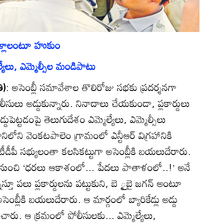
 వెళ్లాలంటూ హుకుం
్యేలు, ఎమ్మెల్సీల మండిపాటు
ి)
: అసెంబ్లీ సమావేశాల తొలిరోజు సభకు ప్రదర్శనగా
ీసులు అడ్డుకున్నారు. నినాదాలు చేయకుండా, ప్లకార్డులు
డ్డుపెట్టడంపై తెలుగుదేశం ఎమ్మెల్యేలు, ఎమ్మెల్సీలు
ోని వెంకటపాలెం గ్రామంలో ఎన్టీఆర్‌ విగ్రహానికి
ీడీపీ సభ్యులంతా కలసికట్టుగా అసెంబ్లీకి బయలుదేరారు.
గ్గర నుంచి ‘ధరలు ఆకాశంలో... పేదలు పాతాళంలో..!’ అనే
శ్నిస్తూ పలు ప్లకార్డులను పట్టుకుని, బె ౖబై జగన్‌ అంటూ
సెంబ్లీకి బయలుదేరారు. ఆ మార్గంలో బ్యారికేడ్లు అడ్డు
ించారు. ఆ క్రమంలో పోలీసులకు... ఎమ్మెల్యేలు,