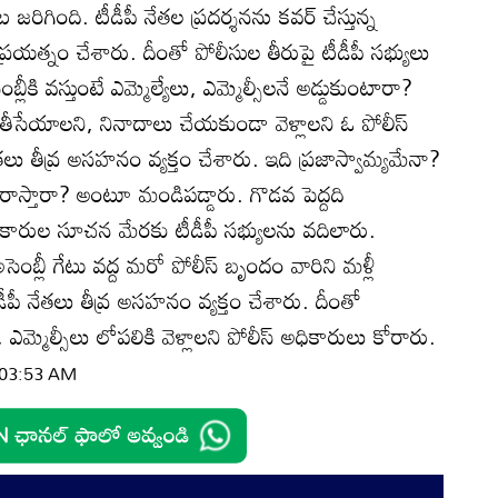
 జరిగింది. టీడీపీ నేతల ప్రదర్శనను కవర్‌ చేస్తున్న
్రయత్నం చేశారు. దీంతో పోలీసుల తీరుపై టీడీపీ సభ్యులు
బ్లీకి వస్తుంటే ఎమ్మెల్యేలు, ఎమ్మెల్సీలనే అడ్డుకుంటారా?
 తీసేయాలని, నినాదాలు చేయకుండా వెళ్లాలని ఓ పోలీస్‌
తలు తీవ్ర అసహనం వ్యక్తం చేశారు. ఇది ప్రజాస్వామ్యమేనా?
రాస్తారా? అంటూ మండిపడ్డారు. గొడవ పెద్దది
ికారుల సూచన మేరకు టీడీపీ సభ్యులను వదిలారు.
ెంబ్లీ గేటు వద్ద మరో పోలీస్‌ బృందం వారిని మళ్లీ
డీపీ నేతలు తీవ్ర అసహనం వ్యక్తం చేశారు. దీంతో
 ఎమ్మెల్సీలు లోపలికి వెళ్లాలని పోలీస్‌ అధికారులు కోరారు.
| 03:53 AM