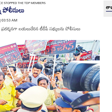
ICE STOPPED THE TDP MEMBERS
తాజ
్న పోలీసులు
 | 03:53 AM
 ప్రదర్శనగా బయలుదేరిన టీడీపీ సభ్యులను పోలీసులు