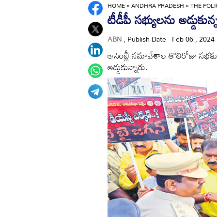
HOME
»
ANDHRA PRADESH
»
THE POL
టీడీపీ సభ్యులను అడ్డుకున
ABN
, Publish Date - Feb 06 , 2024
అసెంబ్లీ సమావేశాల తొలిరోజు సభకు
అడ్డుకున్నారు.