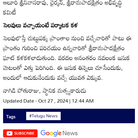
ఆలూరి శ్రీనివాసరావు, ఛైర్మన్‌, శ్రీరామపాదక్షేత్రం అభివృద్ధి
కమిటీ
సెలవులు వచ్చాయంటే పర్యాటక కళ
సెలవులొస్తే చుట్టుపక్క ప్రాంతాల నుంచి వచ్చేవారితో పాటు ఈ
ప్రాంతం గురించి పరిచయం ఉన్నవారితో శ్రీరామపాదక్షేత్రం
ఘాట్‌ కళకళలాడుతుంది. వరదల అనంతరం నవలంక ఇసుక
మెటలతో ఎత్తు పెరిగింది. ఈ ఇసుక తిన్నెలు చూసేందుకు,
అందులో ఆడుకునేందుకు వచ్చే యువత ఎక్కువ.
నాగిడి పోతురాజు, స్థానిక మత్స్యకారుడు
Updated Date - Oct 27 , 2024 | 12:44 AM
#Telugu News
Tags
SUBSCRIBE