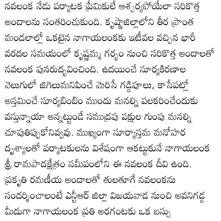
నవలంక నేడు పర్యాటక ప్రేమికులే ఆశ్చర్యపోయేలా సరికొత్త
అందాలను సంతరించుకుంది. కృష్ణాజిల్లాలోని తీర ప్రాంత
మండలాల్లో ఒకటైన నాగాయలంకకు ఇటీవల వచ్చిన భారీ
వరదల సమయంలో కృష్ణమ్మ గర్భం నుంచి సరికొత్త అందాలతో
నవలంక పునరుద్భవించింది. ఉదయించే సూర్యకిరణాల
వెలుగులో జిగెలుమనిపించే మెరిసే గడ్డిపూలు, కాసేపట్లో
అస్తమించే సూర్యబింబిం ముందు మనల్ని పలకరించేందుకు
వస్తున్నాయా అన్నట్టుండే సముద్రపు పక్షుల గుంపు మనల్ని
చూపుతిప్పుకోనివ్వవు. ముఖ్యంగా సూర్యాస్తమ మనోహర
దృశ్యాలతో పర్యాటకులను విశేషంగా ఆకట్టుకునే నాగాయలంక
శ్రీ రామపాదక్షేత్రం సమీపంలోని ఈ నవలంక దీవి ఉంది.
ప్రకృతి రమణీయ అందాలతో తులతూగే నవలంకను
సందర్శించాలంటే ఎన్టీఆర్‌ జిల్లా విజయవాడ నుంచి అవనిగడ్డ
మీదుగా నాగాయలంక ప్రతి అరగంటకు ఒక బస్సు