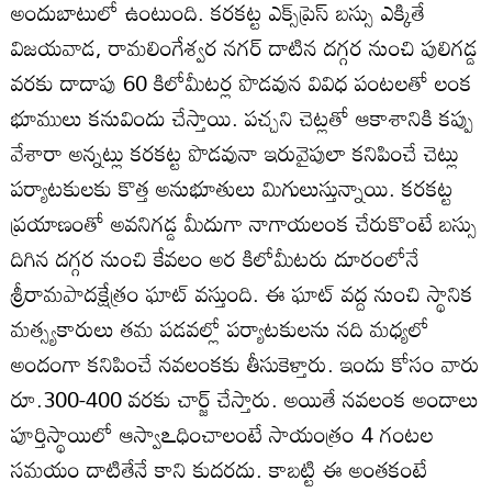
అందుబాటులో ఉంటుంది. కరకట్ట ఎక్స్‌ప్రెస్‌ బస్సు ఎక్కితే
విజయవాడ, రామలింగేశ్వర నగర్‌ దాటిన దగ్గర నుంచి పులిగడ్డ
వరకు దాదాపు 60 కిలోమీటర్ల పొడవున వివిధ పంటలతో లంక
భూములు కనువిందు చేస్తాయి. పచ్చని చెట్లతో ఆకాశానికి కప్పు
వేశారా అన్నట్లు కరకట్ట పొడవునా ఇరువైపులా కనిపించే చెట్లు
పర్యాటకులకు కొత్త అనుభూతులు మిగులుస్తున్నాయి. కరకట్ట
ప్రయాణంతో అవనిగడ్డ మీదుగా నాగాయలంక చేరుకొంటే బస్సు
దిగిన దగ్గర నుంచి కేవలం అర కిలోమీటరు దూరంలోనే
శ్రీరామపాదక్షేత్రం ఘాట్‌ వస్తుంది. ఈ ఘాట్‌ వద్ద నుంచి స్థానిక
మత్స్యకారులు తమ పడవల్లో పర్యాటకులను నది మధ్యలో
అందంగా కనిపించే నవలంకకు తీసుకెళ్తారు. ఇందు కోసం వారు
రూ.300-400 వరకు చార్జ్‌ చేస్తారు. అయితే నవలంక అందాలు
పూర్తిస్థాయిలో ఆస్వాఽధించాలంటే సాయంత్రం 4 గంటల
సమయం దాటితేనే కాని కుదరదు. కాబట్టి ఈ అంతకంటే