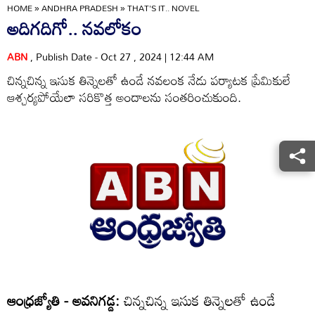
HOME
»
ANDHRA PRADESH
»
THAT'S IT.. NOVEL
అదిగదిగో.. నవలోకం
ABN
, Publish Date - Oct 27 , 2024 | 12:44 AM
చిన్నచిన్న ఇసుక తిన్నెలతో ఉండే నవలంక నేడు పర్యాటక ప్రేమికులే
ఆశ్చర్యపోయేలా సరికొత్త అందాలను సంతరించుకుంది.
ఆంధ్రజ్యోతి - అవనిగడ్డ:
చిన్నచిన్న ఇసుక తిన్నెలతో ఉండే