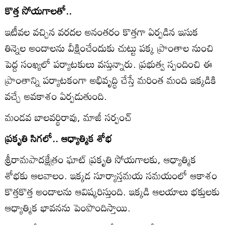
కొత్త సోయగాలతో..
ఇటీవల వచ్చిన వరదల అనంతరం కొత్తగా ఏర్పడిన ఇసుక
తిన్నెల అందాలను వీక్షించేందుకు చుట్టు పక్క ప్రాంతాల నుంచి
పెద్ద సంఖ్యలో పర్యాటకులు వస్తున్నారు. ప్రభుత్వ స్పందించి ఈ
ప్రాంతాన్ని పర్యాటకంగా అభివృద్ధి చేస్తే మరింత మంది ఇక్కడికి
వచ్చే అవకాశం ఏర్పడుతుంది.
మండవ బాలవర్థిరావు, మాజీ సర్పంచ్‌
ప్రకృతి సిగలో.. ఆధ్యాత్మిక శోభ
శ్రీరామపాదక్షేత్రం ఘాట్‌ ప్రకృతి సోయగాలకు, ఆధ్యాత్మిక
శోభకు ఆలవాలం. ఇక్కడ సూర్యాస్తమయ సమయంలో ఆకాశం
కొత్తకొత్త అందాలను ఆవిష్కరిస్తుంది. ఇక్కడి ఆలయాలు భక్తులకు
ఆధ్యాత్మిక భావనను పెంపొందిస్తాయి.