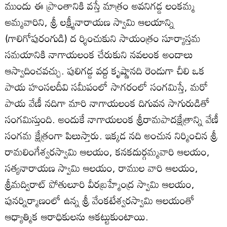
ముందు ఈ ప్రాంతానికి వస్తే మాత్రం అవనిగడ్డ లంకమ్మ
అమ్మవారిని, శ్రీ లక్ష్మీనారాయణ స్వామి ఆలయాన్ని
(గాలిగోపురంగుడి) ద ర్శించుకుని సాయంత్రం సూర్యాస్తమ
సమయానికి నాగాయలంక చేరుకుని నవలంక అందాలు
ఆస్వాదించవచ్చు. పులిగడ్డ వద్ద కృష్ణానది రెండుగా చీలి ఒక
పాయ హంసలదీవి సమీపంలో సాగరంలో సంగమిస్తే, మరో
పాయ వేణీ నదిగా మారి నాగాయలంక దిగువన సాగురుడితో
సంగమిస్తుంది. అందుకే నాగాయలంక శ్రీరామపాదక్షేత్రాన్ని వేణీ
సంగమ క్షేత్రంగా పిలుస్తారు. ఇక్కడ నది అంచున నిర్మించిన శ్రీ
రామలింగేశ్వరస్వామి ఆలయం, కనకదుర్గమ్మవారి ఆలయం,
సత్యనారాయణ స్వామి ఆలయం, రాముల వారి ఆలయం,
శ్రీమద్విరాట్‌ పోతులూరి వీరబ్రహ్మేంద్ర స్వామి ఆలయం,
పునర్నిర్మాణంలో ఉన్న శ్రీ వేంకటేశ్వరస్వామి ఆలయంతో
ఆధ్యాత్మిక ఆరాధికులను ఆకట్టుకుంటాయి.