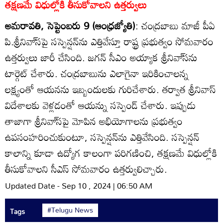
తక్షణమే విధుల్లోకి తీసుకోవాలని ఉత్తర్వులు
అమరావతి, సెప్టెంబరు 9 (ఆంధ్రజ్యోతి)
: చంద్రబాబు మాజీ పీఏ
పి.శ్రీనివా్‌సపై సస్పెన్షన్‌ను ఎత్తివేస్తూ రాష్ట్ర ప్రభుత్వం సోమవారం
ఉత్తర్వులు జారీ చేసింది. జగన్‌ సీఎం అయ్యాక శ్రీనివా్‌సను
టార్గెట్‌ చేశారు. చంద్రబాబును ఎలాగైనా ఇరికించాలన్న
లక్ష్యంతో ఆయనను ఇబ్బందులకు గురిచేశారు. తర్వాత శ్రీనివాస్‌
విదేశాలకు వెళ్లడంతో ఆయన్ను సస్పెండ్‌ చేశారు. ఇప్పుడు
తాజాగా శ్రీనివా్‌సపై మోపిన అభియోగాలను ప్రభుత్వం
ఉపసంహరించుకుంటూ, సస్పెన్షన్‌ను ఎత్తివేసింది. సస్పెన్షన్‌
కాలాన్ని కూడా ఉద్యోగ కాలంగా పరిగణించి, తక్షణమే విధుల్లోకి
తీసుకోవాలని సీఎస్‌ సోమవారం ఉత్తర్వులిచ్చారు.
Updated Date - Sep 10 , 2024 | 06:50 AM
#Telugu News
Tags