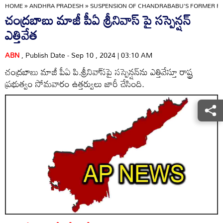
HOME
»
ANDHRA PRADESH
»
SUSPENSION OF CHANDRABABU'S FORMER PA 
చంద్రబాబు మాజీ పీఏ శ్రీనివాస్ పై సస్పెన్షన్‌
ఎత్తివేత
ABN
, Publish Date - Sep 10 , 2024 | 03:10 AM
చంద్రబాబు మాజీ పీఏ పి.శ్రీనివా్‌సపై సస్పెన్షన్‌ను ఎత్తివేస్తూ రాష్ట్ర
ప్రభుత్వం సోమవారం ఉత్తర్వులు జారీ చేసింది.