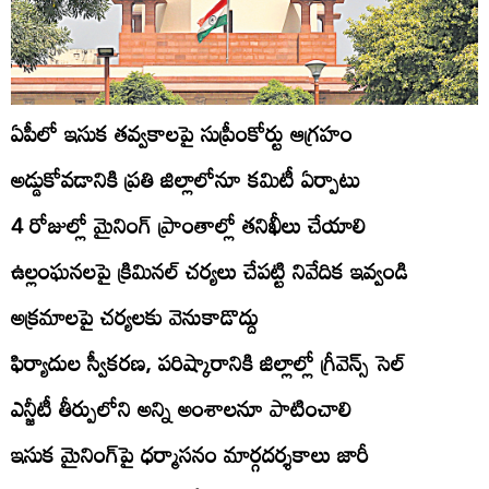
ఏపీలో ఇసుక తవ్వకాలపై సుప్రీంకోర్టు ఆగ్రహం
అడ్డుకోవడానికి ప్రతి జిల్లాలోనూ కమిటీ ఏర్పాటు
4 రోజుల్లో మైనింగ్‌ ప్రాంతాల్లో తనిఖీలు చేయాలి
ఉల్లంఘనలపై క్రిమినల్‌ చర్యలు చేపట్టి నివేదిక ఇవ్వండి
అక్రమాలపై చర్యలకు వెనుకాడొద్దు
ఫిర్యాదుల స్వీకరణ, పరిష్కారానికి జిల్లాల్లో గ్రీవెన్స్‌ సెల్‌
ఎన్జీటీ తీర్పులోని అన్ని అంశాలనూ పాటించాలి
ఇసుక మైనింగ్‌పై ధర్మాసనం మార్గదర్శకాలు జారీ