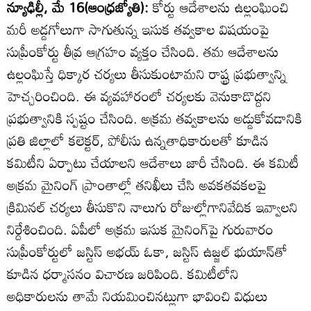
న్యూఢిల్లీ, మే 16(ఆంధ్రజ్యోతి):
కోర్టు ఆదేశాలను ఉల్లంఘించి
మరీ అడ్డగోలుగా సాగుతున్న ఇసుక తవ్వకాల విషయంపై
సుప్రీంకోర్టు తీవ్ర ఆగ్రహం వ్యక్తం చేసింది. తమ ఆదేశాలను
ఉల్లంఘిస్తే ధిక్కార చర్యలు తీసుకుంటామని రాష్ట్ర ప్రభుత్వాన్ని
హెచ్చరించింది. ఈ వ్యవహారంలో చర్యలకు వెనుకాడొద్దని
ప్రభుత్వానికి స్పష్టం చేసింది. అక్రమ తవ్వకాలను అడ్డుకోవడానికి
ప్రతి జిల్లాలో కలెక్టర్‌, పోలీసు ఉన్నతాధికారులతో కూడిన
కమిటీని ఏర్పాటు చేయాలని ఆదేశాలు జారీ చేసింది. ఈ కమిటీ
అక్రమ మైనింగ్‌ ప్రాంతాల్లో తనిఖీలు చేసి అవకతవకలపై
క్రిమినల్‌ చర్యలు తీసుకొని నాలుగు రోజుల్లోగానివేదిక ఇవ్వాలని
నిర్దేశించింది. ఏపీలో అక్రమ ఇసుక మైనింగ్‌పై గురువారం
సుప్రీంకోర్టులో జస్టిస్‌ అభయ్‌ ఓకా, జస్టిస్‌ ఉజ్జల్‌ భుయాన్‌తో
కూడిన ధర్మాసనం విచారణ జరిపింది. కమిటీలోని
అధికారులను తామే నియమించినట్లుగా భావించి విధులు