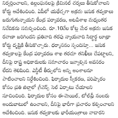
నిర్వర్తించాలని, ఉల్లంఘనలపై క్రిమినల్‌ చర్యలు తీసుకోవాలని
కోర్టు ఆదేశించింది. ఏపీలో యథేచ్చగా అక్రమ ఇసుక తవ్వకాలు
జరుగుతున్నాయని కేంద్ర పర్యావరణ, అటవీశాఖ మధ్యంతర
నివేదికను సమర్పించింది. రూ.10వేల కోట్ల మేర అక్రమ ఇసుక
రవాణా జరిగిందని ప్రతివాది తరఫు న్యాయవాది సిద్థార్థ లూథ్రా
కోర్టు దృష్టికి తీసుకొచ్చారు. ధర్మాసనం స్పందిస్తూ... ఇసుక
తవ్వకాలపై కేంద్ర పర్యావరణ శాఖ తరచూ తనిఖీలు చేపట్టాలని,
దీనిపై రాష్ట్ర అధికారులకు సమాచారం ఇవ్వాల్సిన అవసరం
లేదని తెలిపింది. ఎన్జీటీ తీర్పులోని అన్ని అంశాలనూ
పాటించాలని నిర్దేశించింది. ఫిర్యాదుల స్వీకరణ, పరిష్కారం
కోసం ప్రతి జిల్లాలో గ్రీవెన్స్‌ సెల్‌ ఏర్పాటు చేయాలని
సూచించింది. ఫిర్యాదుల కోసం ఈ-మెయిల్‌, టోల్‌ఫ్రీ నంబరు
అందుబాటులో ఉంచాలని, దీనిపై భారీగా ప్రచారం కల్పించాలని
ఆదేశించింది. ఇసుక తవ్వకాలకు భారీయంత్రాలు వాడారని