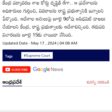
కేంద్ర పర్యావరణ శాఖ కోర్టు దృష్టికి తేగా.. ఆ ప్రదేశాలను
అధికారులు గుర్తించి, వివరాలను రాష్ట్ర ప్రభుత్వానికి ఇవ్వాలని
పేర్కొంది. ఆదేశాల అమలుపై జూలై 9లోపు అపిఢవిట్‌ దాఖలు
చేయాలని కేంద్ర, రాష్ట్ర ప్రభుత్వాలకు ఆదేశాలిచ్చింది. తదుపరి
విచారణను జూలై 15కు వాయిదా వేసింది.
Updated Date - May 17 , 2024 | 04:08 AM
#Supreme Court
Tags
SUBSCRIBE
ఆంధ్రప్రదేశ్
మరిన్ని చదవండి