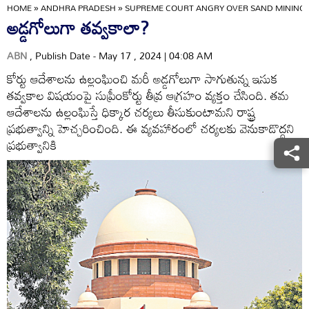
HOME
»
ANDHRA PRADESH
»
SUPREME COURT ANGRY OVER SAND MINING I
అడ్డగోలుగా తవ్వకాలా?
ABN
, Publish Date - May 17 , 2024 | 04:08 AM
కోర్టు ఆదేశాలను ఉల్లంఘించి మరీ అడ్డగోలుగా సాగుతున్న ఇసుక
తవ్వకాల విషయంపై సుప్రీంకోర్టు తీవ్ర ఆగ్రహం వ్యక్తం చేసింది. తమ
ఆదేశాలను ఉల్లంఘిస్తే ధిక్కార చర్యలు తీసుకుంటామని రాష్ట్ర
ప్రభుత్వాన్ని హెచ్చరించింది. ఈ వ్యవహారంలో చర్యలకు వెనుకాడొద్దని
ప్రభుత్వానికి