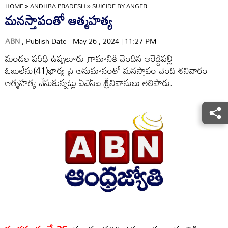
HOME
»
ANDHRA PRADESH
»
SUICIDE BY ANGER
మనస్తాపంతో ఆత్మహత్య
ABN
, Publish Date - May 26 , 2024 | 11:27 PM
మండల పరిధి ఉప్పలూరు గ్రామానికి చెందిన అరెడ్డిపల్లి
ఓబులేసు(41)భార్య పై అనుమానంతో మనస్తాపం చెంది శనివారం
ఆత్మహత్య చేసుకున్నట్లు ఏఎస్‌ఐ శ్రీనివాసులు తెలిపారు.