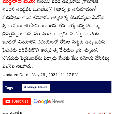
ముద్దనూరు మే26:
మండల పరిధి ఉప్పలూరు గ్రామానికి
చెందిన అరెడ్డిపల్లి ఓబులేసు(41)భార్య పై అనుమానంతో
మనస్తాపం చెంది శనివారం ఆత్మహత్య చేసుకున్నట్లు ఏఎస్‌ఐ
శ్రీనివాసులు తెలిపారు. ఓబులేసు తన భార్య చెన్నకేశవమ్మ
ప్రవర్తనపై అనుమానం పెంచుకున్నాడు. మనస్తాపం చెంది
ఇంటిలో ఎవరూలేని సమయంలో రేకుల షెడ్డుకు ఉన్న ఇనుప
పైపునకు ఉరివేసుకొని ఆత్మహత్య చేసుకున్నాడు. మృతుని
సోదరుడు పెద్దఓబులేసు ఫిర్యాదు మేరకు కేసు నమోదు చేసినట్లు
ఏఎస్‌ఐ తెలిపారు.
Updated Date - May 26 , 2024 | 11:27 PM
#Telugu News
Tags
SUBSCRIBE
ఆంధ్రప్రదేశ్