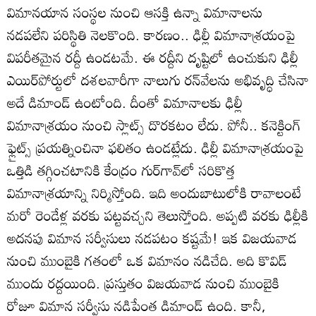
విమానయాన సంస్థల నుంచి ఆసక్తి ఉన్నా విమానాలను
నడపలేని పరిస్థితి నెలకొంది. కారణం.. ఢిల్లీ విమానాశ్రయంపై
విపరీతమైన రద్దీ ఉండటమే. ఈ రద్దీని దృష్టిలో ఉంచుకుని ఢిల్లీ
ఎయిర్‌పోర్టులో దశలవారీగా నాలుగు రన్‌వేలను అభివృద్ధి చేసినా
అదే డిమాండ్‌ ఉంటోంది. దీంతో విమానాలకు ఢిల్లీ
విమానాశ్రయం నుంచి స్లాట్స్‌ దొరకటం లేదు. పోనీ.. కనెక్టింగ్‌
ఫ్లైట్స్‌ ప్రయత్నించినా ఫలితం ఉండట్లేదు. ఢిల్లీ విమానాశ్రయంపై
ఒత్తిడి తగ్గించటానికి కేంద్రం గుర్‌గావ్‌లో సరికొత్త
విమానాశ్రయాన్ని నిర్మిస్తోంది. ఇది అందుబాటులోకి రావాలంటే
మరో రెండేళ్ల వరకు పట్టవచ్చని తెలుస్తోంది. అప్పటి వరకు ఢిల్లీకి
అదనపు విమాన సర్వీసులు నడపటం కష్టమే! ఇక విజయవాడ
నుంచి ముంబైకి గతంలో ఒక విమానం నడిచేది. అది కొవిడ్‌
ముందు రద్దయింది. ప్రస్తుతం విజయవాడ నుంచి ముంబైకి
రోజూ విమాన సర్వీసు నడిపేంత డిమాండ్‌ ఉంది. కానీ,