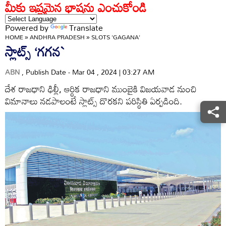
మీకు ఇష్టమైన భాషను ఎంచుకోండి
Powered by
Translate
HOME
»
ANDHRA PRADESH
»
SLOTS 'GAGANA'
స్లాట్స్‌ ‘గగన`
ABN
, Publish Date - Mar 04 , 2024 | 03:27 AM
దేశ రాజధాని ఢిల్లీ, ఆర్థిక రాజధాని ముంబైకి విజయవాడ నుంచి
విమానాలు నడపాలంటే స్లాట్స్‌ దొరకని పరిస్థితి ఏర్పడింది.