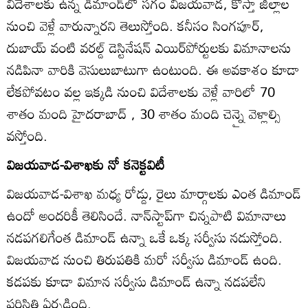
విదేశాలకు ఉన్న డిమాండ్‌లో సగం విజయవాడ, కోస్తా జిల్లాల
నుంచి వెళ్లే వారున్నారని తెలుస్తోంది. కనీసం సింగపూర్‌,
దుబాయ్‌ వంటి వరల్డ్‌ డెస్టినేషన్‌ ఎయిర్‌పోర్టులకు విమానాలను
నడిపినా వారికి వెసులుబాటుగా ఉంటుంది. ఈ అవకాశం కూడా
లేకపోవటం వల్ల ఇక్కడి నుంచి విదేశాలకు వెళ్లే వారిలో 70
శాతం మంది హైదరాబాద్‌ , 30 శాతం మంది చెన్నై వెళ్లాల్సి
వస్తోంది.
విజయవాడ-విశాఖకు నో కనెక్టవిటీ
విజయవాడ-విశాఖ మధ్య రోడ్డు, రైలు మార్గాలకు ఎంత డిమాండ్‌
ఉందో అందరికీ తెలిసిందే. నాన్‌స్టాప్‌గా చిన్నపాటి విమానాలు
నడపగలిగేంత డిమాండ్‌ ఉన్నా ఒకే ఒక్క సర్వీసు నడుస్తోంది.
విజయవాడ నుంచి తిరుపతికి మరో సర్వీసు డిమాండ్‌ ఉంది.
కడపకు కూడా విమాన సర్వీసు డిమాండ్‌ ఉన్నా నడపలేని
పరిస్థితి ఏర్పడింది.