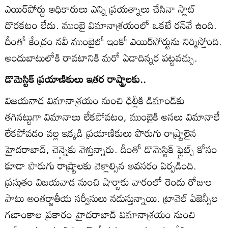
ఎయిర్‌పోర్టు అధికారులు ఎన్ని ప్రయత్నాలు చేసినా స్లాట్‌
దొరకటం లేదు. ముంబై విమానాశ్రయంలో ఒకటే రన్‌వే ఉంది.
దీంతో కేంద్రం నవీ ముంబైలో ఇంకో ఎయిర్‌పోర్టును నిర్మిస్తోంది.
అందుబాటులోకి రావటానికి మరో ఏడాదిన్నర పట్టవచ్చు.
డొమెస్టిక్‌ ప్రయాణికులు ఇతర రాష్ట్రాలకు..
విజయవాడ విమానాశ్రయం నుంచి ఢిల్లీకి డిమాండ్‌కు
తగినట్టుగా విమానాలు లేకపోవటం, ముంబైకి అసలు విమానాలే
లేకపోవడం వల్ల ఇక్కడి ప్రయాణికులు పొరుగు రాష్ర్టాలైన
హైదరాబాద్‌, చెన్నైకు వెళ్తున్నారు. దీంతో డొమెస్టిక్‌ ఫ్లైట్స్‌ కోసం
కూడా పొరుగు రాష్ర్టాలకు వెళ్లాల్సిన అవసరం ఏర్పడింది.
ప్రస్తుతం విజయవాడ నుంచి షార్జాకు వారంలో రెండు రోజుల
పాటు అంతర్జాతీయ సర్వీసులు నడుస్తున్నాయి. ట్రావెల్‌ ఏజెన్సీల
గణాంకాల ప్రకారం హైదరాబాద్‌ విమానాశ్రయం నుంచి