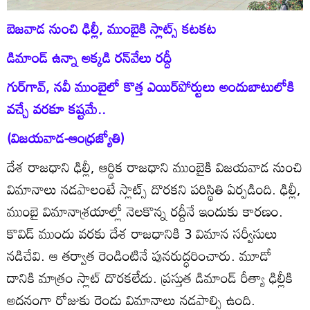
బెజవాడ నుంచి ఢిల్లీ, ముంబైకి స్లాట్స్‌ కటకట
డిమాండ్‌ ఉన్నా అక్కడి రన్‌వేలు రద్దీ
గుర్‌గావ్‌, నవీ ముంబైలో కొత్త ఎయిర్‌పోర్టులు అందుబాటులోకి
వచ్చే వరకూ కష్టమే..
(విజయవాడ-ఆంధ్రజ్యోతి)
దేశ రాజధాని ఢిల్లీ, ఆర్థిక రాజధాని ముంబైకి విజయవాడ నుంచి
విమానాలు నడపాలంటే స్లాట్స్‌ దొరకని పరిస్థితి ఏర్పడింది. ఢిల్లీ,
ముంబై విమానాశ్రయాల్లో నెలకొన్న రద్దీనే ఇందుకు కారణం.
కొవిడ్‌ ముందు వరకు దేశ రాజధానికి 3 విమాన సర్వీసులు
నడిచేవి. ఆ తర్వాత రెండింటినే పునరుద్ధరించారు. మూడో
దానికి మాత్రం స్లాట్‌ దొరకలేదు. ప్రస్తుత డిమాండ్‌ రీత్యా ఢిల్లీకి
అదనంగా రోజుకు రెండు విమానాలు నడపాల్సి ఉంది.