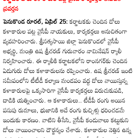
ప్రవర్తన
పెనుకొండ రూరల్‌, ఏప్రిల్‌ 25:
కర్ణాటకకు చెందిన డోలు
కళాకారుల పట్ల వైసీపీ నాయకులు, కార్యకర్తలు అనుచితంగా
వ్యవహరించారు. శ్రీసత్యసాయి జిల్లా పెనుకొండలో వైసీపీ
అభ్యర్థి, మంత్రి ఉష శ్రీచరణ్‌ గురువారం నామినేషన్‌ ర్యాలీ
నిర్వహించారు. ఈ ర్యాలీకి కర్ణాటకలోని రాంనగర్‌కు చెందిన
ఏడుగురు డోలు కళాకారులను రప్పించారు. ఉష శ్రీచరణ్‌ ఇంటి
సమీపంలోని టీటీడీ కల్యాణ మండపం వద్ద డోలు వాయిస్తున్న
కళాకారులపై ఒక్కసారిగా వైసీపీ కార్యకర్తలు విరుచుకుపడి,
దాడికి యత్నించారు. ఆ కళాకారులు.. టీడీపీ రంగు అయిన
పసుపు రుమాలు, భుజానికి అదే రంగు కుచ్చిళ్లు ధరించడమే
ఇందుకు కారణం. వాటిని తీసేసి, వైసీపీ కండువాలు కట్టుకుని
డోలు వాయించాలని దౌర్జన్యం చేశారు. కళాకారుల నెత్తిన ఉన్న