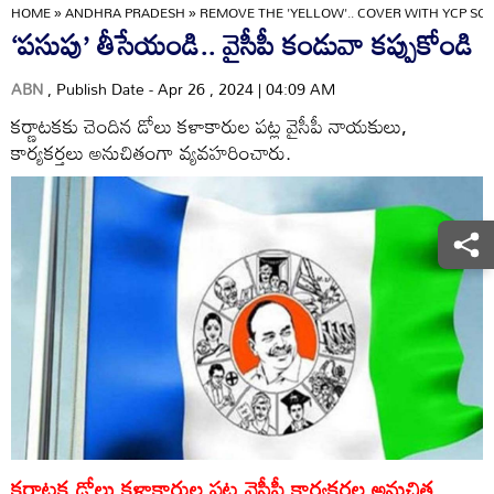
HOME
»
ANDHRA PRADESH
»
REMOVE THE 'YELLOW'.. COVER WITH YCP SC
‘పసుపు’ తీసేయండి.. వైసీపీ కండువా కప్పుకోండి
ABN
, Publish Date - Apr 26 , 2024 | 04:09 AM
కర్ణాటకకు చెందిన డోలు కళాకారుల పట్ల వైసీపీ నాయకులు,
కార్యకర్తలు అనుచితంగా వ్యవహరించారు.
కర్ణాటక డోలు కళాకారుల పట్ల వైసీపీ కార్యకర్తల అనుచిత