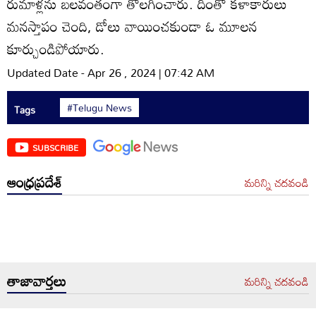
రుమాళ్లను బలవంతంగా తొలగించారు. దీంతో కళాకారులు
మనస్తాపం చెంది, డోలు వాయించకుండా ఓ మూలన
కూర్చుండిపోయారు.
Updated Date - Apr 26 , 2024 | 07:42 AM
#Telugu News
Tags
SUBSCRIBE
ఆంధ్రప్రదేశ్
మరిన్ని చదవండి
తాజావార్తలు
మరిన్ని చదవండి