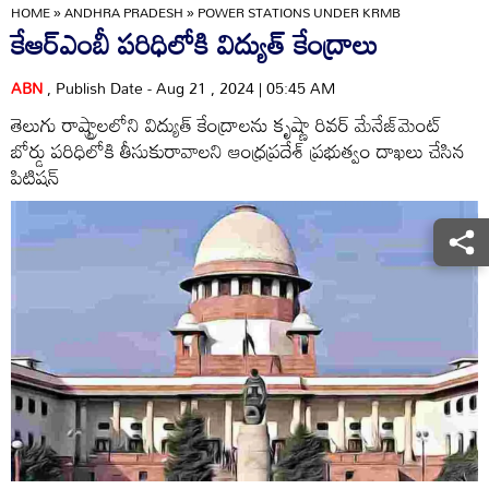
HOME
»
ANDHRA PRADESH
»
POWER STATIONS UNDER KRMB
కేఆర్‌ఎంబీ పరిధిలోకి విద్యుత్‌ కేంద్రాలు
ABN
, Publish Date - Aug 21 , 2024 | 05:45 AM
తెలుగు రాష్ట్రాలలోని విద్యుత్‌ కేంద్రాలను కృష్ణా రివర్‌ మేనేజ్‌మెంట్‌
బోర్డు పరిధిలోకి తీసుకురావాలని ఆంధ్రప్రదేశ్‌ ప్రభుత్వం దాఖలు చేసిన
పిటిషన్‌