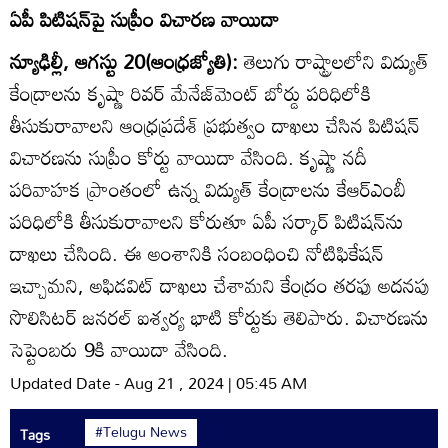
ఏపీ పిటిషన్‌పై సుప్రీం విచారణ వాయిదా
న్యూఢిల్లీ, ఆగస్టు 20(ఆంధ్రజ్యోతి):
తెలుగు రాష్ట్రాలలోని విద్యుత్‌
కేంద్రాలను కృష్ణా రివర్‌ మేనేజ్‌మెంట్‌ బోర్డు పరిధిలోకి
తీసుకురావాలని ఆంధ్రప్రదేశ్‌ ప్రభుత్వం దాఖలు చేసిన పిటిషన్‌
విచారణను సుప్రీం కోర్టు వాయిదా వేసింది. కృష్ణా నదీ
పరివాహక ప్రాంతంలో ఉన్న విద్యుత్‌ కేంద్రాలను కేఆర్‌ఎంబీ
పరిధిలోకి తీసుకురావాలని కోరుతూ ఏపీ సర్కార్‌ పిటిషన్‌ను
దాఖలు చేసింది. ఈ అంశానికి సంబంధించి నోటిఫికేషన్‌
ఇచ్చామని, అఫిడవిట్‌ దాఖలు చేశామని కేంద్రం తరఫు అదనపు
సొలిసిటర్‌ జనరల్‌ ఐశ్వర్య భాటి కోర్టుకు తెలిపారు. విచారణను
సెప్టెంబరు 9కి వాయిదా వేసింది.
Updated Date - Aug 21 , 2024 | 05:45 AM
#Telugu News
Tags