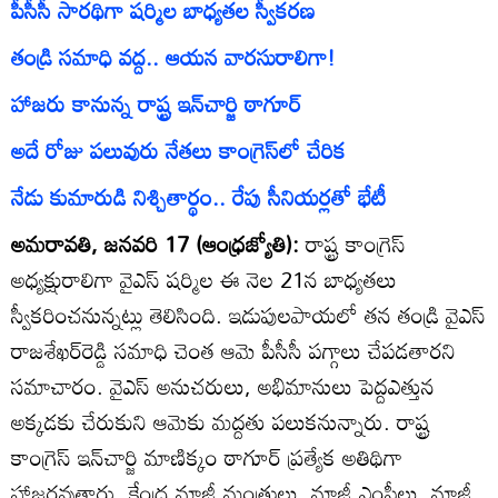
పీసీసీ సారథిగా షర్మిల బాధ్యతల స్వీకరణ
తండ్రి సమాధి వద్ద.. ఆయన వారసురాలిగా!
హాజరు కానున్న రాష్ట్ర ఇన్‌చార్జి ఠాగూర్‌
అదే రోజు పలువురు నేతలు కాంగ్రెస్‌లో చేరిక
నేడు కుమారుడి నిశ్చితార్థం.. రేపు సీనియర్లతో భేటీ
అమరావతి, జనవరి 17 (ఆంధ్రజ్యోతి):
రాష్ట్ర కాంగ్రెస్‌
అధ్యక్షురాలిగా వైఎస్‌ షర్మిల ఈ నెల 21న బాధ్యతలు
స్వీకరించనున్నట్లు తెలిసింది. ఇడుపులపాయలో తన తండ్రి వైఎస్‌
రాజశేఖర్‌రెడ్డి సమాధి చెంత ఆమె పీసీసీ పగ్గాలు చేపడతారని
సమాచారం. వైఎస్‌ అనుచరులు, అభిమానులు పెద్దఎత్తున
అక్కడకు చేరుకుని ఆమెకు మద్దతు పలుకనున్నారు. రాష్ట్ర
కాంగ్రెస్‌ ఇన్‌చార్జి మాణిక్కం ఠాగూర్‌ ప్రత్యేక అతిథిగా
హాజరవుతారు. కేంద్ర మాజీ మంత్రులు, మాజీ ఎంపీలు, మాజీ