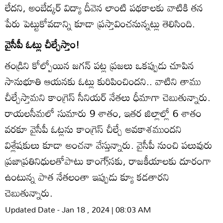
లేదని, అంబేడ్కర్‌ విద్యా దీవెన లాంటి పథకాలకు వాటికి తన
పేరు పెట్టుకోవడాన్ని కూడా ప్రస్తావించనున్నట్లు తెలిసింది.
వైసీపీ ఓట్లు చీల్చేస్తాం!
తండ్రిని కోల్పోయిన జగన్‌ పట్ల ప్రజలు ఒకప్పుడు చూపిన
సానుభూతి ఆయనకు ఓట్లు కురిపించిందని.. వాటిని తాము
చీల్చేస్తామని కాంగ్రెస్‌ సీనియర్‌ నేతలు ధీమాగా చెబుతున్నారు.
రాయలసీమలో సుమారు 9 శాతం, ఇతర జిల్లాల్లో 6 శాతం
వరకూ వైసీపీ ఓట్లను కాంగ్రెస్‌ చీల్చే అవకాశముందని
విశ్లేషకులు కూడా అంచనా వేస్తున్నారు. వైసీపీ నుంచి పలువురు
ప్రజాప్రతినిధులతోపాటు కాంగ్రె్‌సకు, రాజకీయాలకు దూరంగా
ఉంటున్న పాత నేతలంతా ఇప్పుడు క్యూ కడతారని
చెబుతున్నారు.
Updated Date - Jan 18 , 2024 | 08:03 AM