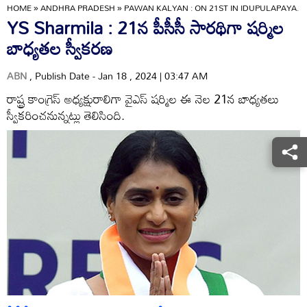
HOME
»
ANDHRA PRADESH
»
PAWAN KALYAN : ON 21ST IN IDUPULAPAYA.
YS Sharmila : 21న పీసీసీ సారథిగా షర్మిల
బాధ్యతల స్వీకరణ
ABN
, Publish Date - Jan 18 , 2024 | 03:47 AM
రాష్ట్ర కాంగ్రెస్‌ అధ్యక్షురాలిగా వైఎస్‌ షర్మిల ఈ నెల 21న బాధ్యతలు
స్వీకరించనున్నట్లు తెలిసింది.