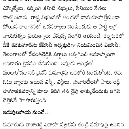
ఎమ్మెల్యేలు, వర్కింగ్‌ కమిటీ సభ్యులు, సీనియర్‌ నేతలు
పాల్గొంటారు. రాష్ట్ర విభజనతో ఆంధ్రలో నామరూపాల్లేకుండా
పోయిన కాంగ్రె్‌సలో జవసత్వాలు నింపేందుకు ఆ పార్టీ అగ్ర
నాయకత్వం ప్రయత్నాలు చేస్తున్న సంగతి తెలిసిందే. కర్ణాటకలో
డీకే శివకుమార్‌ను కేపీసీసీ అధ్యక్షుడిగా నియమించిన ఏఐసీసీ..
తెలంగాణలో రేవంత్‌రెడ్డికి పగ్గాలు అప్పగించి అనూహ్యంగా
అధికారం కైవసం చేసుకుంది. ఇప్పుడు ఆంధ్రలో
పుంజుకోవడానికి వైఎస్‌ కుమార్తెను బరిలోకి దించుతోంది. తమ
ఓటు బ్యాంకు అయిన ఎస్సీ, ఎస్టీలు, మైనారిటీలతో పాటు రెడ్డి
సామాజికవర్గాన్ని కూడా తిరిగి తన వైపు లాక్కునేందుకు జగన్‌
చెల్లెలినే మోహరిస్తోంది.
ఇడుపులపాయ నుంచే...
కుమారుడు రాజారెడ్డి వివాహ పత్రికను తండ్రి సమాధిపై ఉంచిన