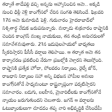
తర్వాతే తాడేపల్లి వచ్చి అన్నను ఆహ్వానించిన ఆమె.. అక్కడి
నుంచి ఢిల్లీ వెళ్లి కాంగ్రె్‌సలో చేరిన సంగతి తెలిసిందే. ఫిబ్రవరి
17న ఆమె కుమారుడి పెళ్లి. గురువారం హైదరాబాద్‌లో
నిశ్చితార్థ వేడుక జరుపనున్నారు. మర్నాడు శుక్రవారం రాష్ట్రానికి
చెందిన కాంగ్రెస్‌ ముఖ్య నాయకులు, తన తండ్రి అనుచరులతో
సమావేశమవుతారు. 21న ఇడుపులపాయలో బాధ్యతలు
స్వీకరిస్తారని పీసీసీ వర్గాలు తెలిపాయి. ఆ తర్వాత ఆమె తన
కార్యాచరణ ప్రకటించి నేరుగా ప్రజల్లోకి వెళ్తారని తెలుస్తోంది.
రాష్ట్రానికి ప్రత్యేక హోదా, పోలవరం నిర్మాణం, రైల్వే జోన్‌,
రాజధాని నిర్మాణం సహా అన్ని విభజన హామీల అమలు
కాంగ్రె్‌సతోనే సాధ్యమంటూ రాష్ట్రవ్యాప్తంగా పర్యటిస్తారని
సమాచారం. బడుగు, బలహీన, మైనారిటీలకు కాంగ్రె్‌సతోనే
న్యాయం జరుగుతుందని చెబుతారు. జగన్‌ ఆ వర్గాలను
ఓటుబ్యాంకులుగా చూడడం తప్ప వారి అభివృద్ధికి చేసిందేమీ