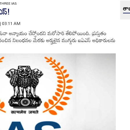
THREE IAS
తాజ
స్‌!
 | 03:11 AM
ునా అన్యాయం చేస్తోందని మరోసారి తేలిపోయింది. ప్రస్తుతం
ువీకరించిన నిబంధనల మేరకు అర్హులైన ముగ్గురు ఐఏఎస్‌ అధికారులను