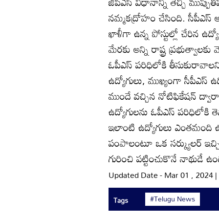
జీపీఎస్‌ విధానాన్ని తెచ్చి ముప్ప
నమ్మకద్రోహం చేసింది. సీపీఎస్
ఖాళీగా ఉన్న పోస్టుల్లో చేరిన ఉద్య
మేరకు అన్ని రాష్ట్ర ప్రభుత్వా
ఓపీఎస్‌ పరిధిలోకి తీసుకురావాల
ఉద్యోగులు, ముఖ్యంగా సీపీఎస్‌ ఉద
ముందే వచ్చిన నోటిఫికేషన్‌ ద్వా
ఉద్యోగులను ఓపీఎస్‌ పరిధిలోకి తె
ఇలాంటి ఉద్యోగులు ఎంతమంది ఉన్
పంపాలంటూ ఒక సర్క్యులర్‌ ఇచ్చి 
గురించి పట్టించుకొనే నాథుడే ఉండ
Updated Date - Mar 01 , 2024 
#Telugu News
Tags