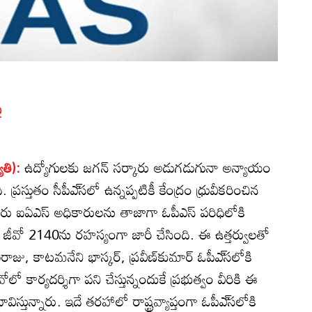
ై
ోతి):
ఉద్యోగులకు జగన్‌ సర్కారు అడుగడుగునా అన్యాయం
ప్రస్తుతం సీపీఎ్‌సలో ఉన్నప్పటికీ కేంద్రం ధ్రువీకరించిన
ురు ఐఏఎస్‌ అధికారులను తాజాగా ఓపీఎస్‌ పరిధిలోకి
 జీవో 2140ను రహస్యంగా జారీ చేసింది. ఈ ఉత్తర్వులతో
జు, కాటమనేని భాస్కర్‌, ప్రవీణ్‌కుమార్‌ ఓపీఎ్‌సలోకి
ో కార్యదర్శిగా పని చేస్తున్నందుకే ప్రభుత్వం వీరికి ఈ
స్తున్నారు. ఇదే తరహాలో రాష్ట్రవ్యాప్తంగా ఓపీఎ్‌సలోకి