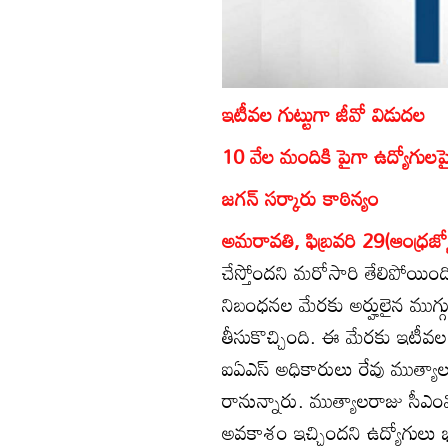
ఇటీవల గుట్టుగా జీవో విడుదల
10 వేల మందికి పైగా ఉద్యోగులప
జగన్‌ సర్కారు కాఠిన్యం
అమరావతి, ఫిబ్రవరి 29(ఆంధ్రజ్య
చేస్తోందని మరోసారి తేలిపోయింది. 
నిబంధనల మేరకు అర్హులైన ముగ్గ
తీసుకొచ్చింది. ఈ మేరకు ఇటీవల
ఐఏఎస్‌ అధికారులు రేవు ముత్యాలరా
రానున్నారు. ముత్యాలరాజు సీఎంవోల
అవకాశం ఇచ్చిందని ఉద్యోగులు భావి