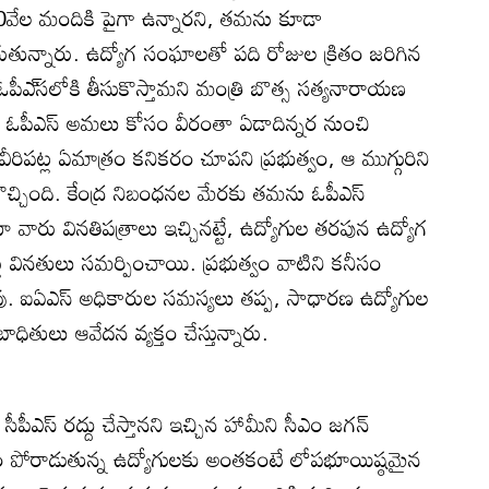
 10వేల మందికి పైగా ఉన్నారని, తమను కూడా
కోరుతున్నారు. ఉద్యోగ సంఘాలతో పది రోజుల క్రితం జరిగిన
పీఎ్‌సలోకి తీసుకొస్తామని మంత్రి బొత్స సత్యనారాయణ
ారు. ఓపీఎస్‌ అమలు కోసం వీరంతా ఏడాదిన్నర నుంచి
ీరిపట్ల ఏమాత్రం కనికరం చూపని ప్రభుత్వం, ఆ ముగ్గురిని
ుకొచ్చింది. కేంద్ర నిబంధనల మేరకు తమను ఓపీఎస్‌
ూ వారు వినతిపత్రాలు ఇచ్చినట్టే, ఉద్యోగుల తరపున ఉద్యోగ
లు వినతులు సమర్పించాయి. ప్రభుత్వం వాటిని కనీసం
వు. ఐఏఎస్‌ అధికారుల సమస్యలు తప్ప, సాధారణ ఉద్యోగుల
బాధితులు ఆవేదన వ్యక్తం చేస్తున్నారు.
పీఎస్‌ రద్దు చేస్తానని ఇచ్చిన హామీని సీఎం జగన్‌
సం పోరాడుతున్న ఉద్యోగులకు అంతకంటే లోపభూయిష్ఠమైన