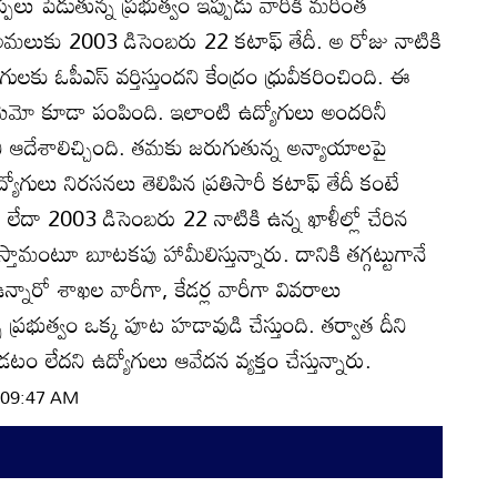
ుతిప్పలు పెడుతున్న ప్రభుత్వం ఇప్పుడు వారికి మరింత
‌ అమలుకు 2003 డిసెంబరు 22 కటాఫ్‌ తేదీ. అ రోజు నాటికి
ోగులకు ఓపీఎస్‌ వర్తిస్తుందని కేంద్రం ధ్రువీకరించింది. ఈ
లకు మెమో కూడా పంపింది. ఇలాంటి ఉద్యోగులు అందరినీ
ని ఆదేశాలిచ్చింది. తమకు జరుగుతున్న అన్యాయాలపై
్యోగులు నిరసనలు తెలిపిన ప్రతిసారీ కటాఫ్‌ తేదీ కంటే
రా లేదా 2003 డిసెంబరు 22 నాటికి ఉన్న ఖాళీల్లో చేరిన
స్తామంటూ బూటకపు హామీలిస్తున్నారు. దానికి తగ్గట్టుగానే
నారో శాఖల వారీగా, కేడర్ల వారీగా వివరాలు
ప్రభుత్వం ఒక్క పూట హడావుడి చేస్తుంది. తర్వాత దీని
టం లేదని ఉద్యోగులు ఆవేదన వ్యక్తం చేస్తున్నారు.
| 09:47 AM