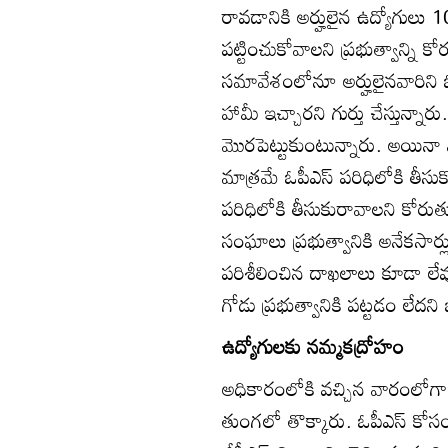
రావడానికి అర్హులైన ఉద్యోగులు
పట్టించుకోవాలని ప్రభుత్వాన్ని 
సమావేశంలోనూ అర్హులైనవారిని ఓ
హామీ ఇచ్చారని గుర్తు చేస్తున్న
మొరపెట్టుకుంటున్నారు. అయినా వ
మాత్రమే ఓపీఎస్‌ పరిధిలోకి తీస
పరిధిలోకి తీసుకురావాలని కోరుత
సంఘాలు ప్రభుత్వానికి అనేకసార్
పరిశీలించిన దాఖలాలు కూడా లే
గోడు ప్రభుత్వానికి పట్టడం లేదని 
ఉద్యోగులకు నమ్మకద్రోహం
అధికారంలోకి వచ్చిన వారంలోగా సీ
తుంగలో తొక్కారు. ఓపీఎస్‌ కో