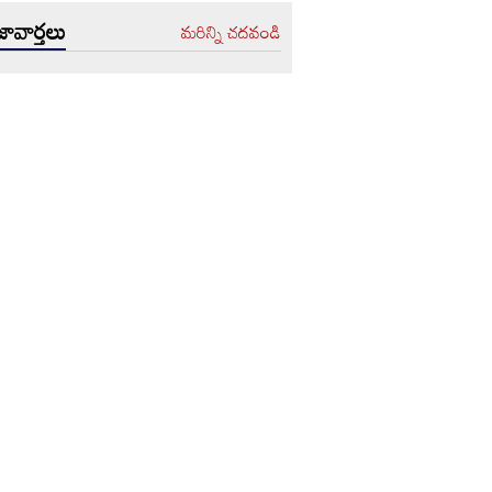
ావార్తలు
మరిన్ని చదవండి