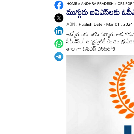
HOME
»
ANDHRA PRADESH
»
OPS FOR 
ముగ్గురు ఐఏఎస్‌లకు ఓపీఎ
ABN
, Publish Date - Mar 01 , 2024
ఉద్యోగులకు జగన్‌ సర్కారు అడుగడుగ
సీపీఎ్‌సలో ఉన్నప్పటికీ కేంద్రం ధ్ర
తాజాగా ఓపీఎస్‌ పరిధిలోకి