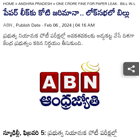
HOME
»
ANDHRA PRADESH
»
ONE CRORE FINE FOR PAPER LEAK.. BILL IN L
పేపర్‌ లీక్‌కు కోటి జరిమానా.. లోక్‌సభలో బిల్లు
ABN
, Publish Date - Feb 06 , 2024 | 04:16 AM
ప్రభుత్వ నియామక పోటీ పరీక్షల్లో అవకతవకలకు అడ్డుకట్ట వేసే దిశగా
కేంద్ర ప్రభుత్వం కఠిన నిర్ణయం తీసుకుంది.
న్యూఢిల్లీ, ఫిబ్రవరి 5:
ప్రభుత్వ నియామక పోటీ పరీక్షల్లో