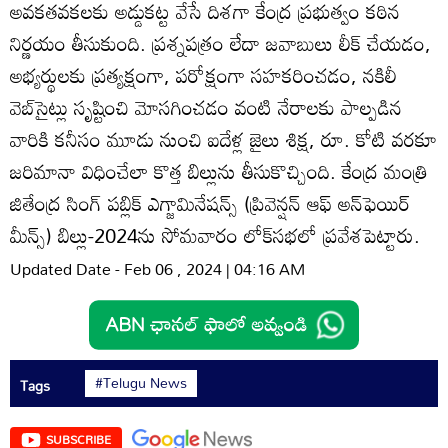
అవకతవకలకు అడ్డుకట్ట వేసే దిశగా కేంద్ర ప్రభుత్వం కఠిన
నిర్ణయం తీసుకుంది. ప్రశ్నపత్రం లేదా జవాబులు లీక్‌ చేయడం,
అభ్యర్థులకు ప్రత్యక్షంగా, పరోక్షంగా సహకరించడం, నకిలీ
వెబ్‌సైట్లు సృష్టించి మోసగించడం వంటి నేరాలకు పాల్పడిన
వారికి కనీసం మూడు నుంచి ఐదేళ్ల జైలు శిక్ష, రూ. కోటి వరకూ
జరిమానా విధించేలా కొత్త బిల్లును తీసుకొచ్చింది. కేంద్ర మంత్రి
జితేంద్ర సింగ్‌ పబ్లిక్‌ ఎగ్జామినేషన్స్‌ (ప్రివెన్షన్‌ ఆఫ్‌ అన్‌ఫెయిర్‌
మీన్స్‌) బిల్లు-2024ను సోమవారం లోక్‌సభలో ప్రవేశపెట్టారు.
Updated Date - Feb 06 , 2024 | 04:16 AM
#Telugu News
Tags
SUBSCRIBE