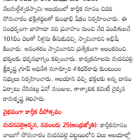
నేలమల్లేశ్వరస్వామి ఆలయంలో కార్తీక మాసం చివరి
సోమవారం భక్తిశ్రధ్దలతో కుంభాభి షేకం నిర్వహించారు. ఈ
సంధర్బంగా బాహుదా నది ప్రవాహం నుంచి వేద పండితులచే
101బిం దెలతో నీళ్లను తీసుకువచ్చి స్వామివారిని అభిషే
కించారు. అనంతరం స్వామివారిని ప్రత్యేకంగా అలంకరించి
భక్తులకు ధర్శనభాగ్యం కల్పించారు. కార్యక్రమాలను మదనపల్లి
శ్రీకృష్ణ గ్రూప్‌ అధినేత మూర్పూరి శశిధర్‌రావు కుంటుంబ
సభ్యులు నిర్వహించారు. ఆలయాని వచ్చి భక్తలకు అన్న దానం
ఏర్పాటు చేసినట్లు ఏవో మంజుల, తాత్కాలిక కమిటీ చైర్మన
రామకృష్ణ తెలిపారు.
వైభవంగా కార్తీక దీపోత్సవం
మదనపల్లెఅర్బన, నవంబరు 25(ఆంధ్రజ్యోతి):
కార్తీకమాసం
నాలుగో సోమవారం మదనపల్లె పట్టణంలోని పలు ఆలయాల్లో