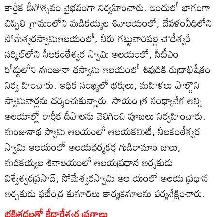
కార్తీక దీపోత్సవం వైభవంగా నిర్వహించారు. ఇందులో భాగంగా
చిప్పిలి గ్రామంలోని మడికయ్యల శివాలయంలో, దేవళంవీధిలోని
సోమేశ్వరస్వామిఆలయంలో, నీరు గట్టువారిపల్లె చౌడేశ్వరీ
సర్కిల్‌లోని నీలకంఠేశ్వర స్వామి ఆలయంలో, సీటీఎం
రోడ్డులోని మంజునా థస్వామి ఆలయంలో శివుడికి రుద్రాభిషేకం
నిర్వ హించారు. అధిక సంఖ్యలో భక్తులు, మహిళలు పాల్గొని
స్వామివార్లను దర్శించుకున్నారు. సాయం త్ర సంధ్యావేళ అన్ని
ఆలయాల్లో కార్తీక దీపాలను వెలిగించి పూజలు నిర్వహించారు.
మంజునాథ స్వామి ఆలయంలో ఆలయకమిటీ, నీలకంఠేశ్వర
స్వామి ఆలయంలో ఆలయధర్మకర్త గుడిరామాం జులు,
మడికయ్యల శివాలయంలో ఆలయప్రధాన అర్చకుడు
విశ్వేశ్వరప్రసాద్‌, సోమేశ్వరస్వామి ఆల యంలో ఆలయ ప్రధాన
అర్చకుడు ఫణీంద్ర కుమార్‌లు కార్యక్రమాలను పర్యవేక్షించారు.
భక్తిశ్రద్ధలతో కేదారేశ్వర వ్రతాలు