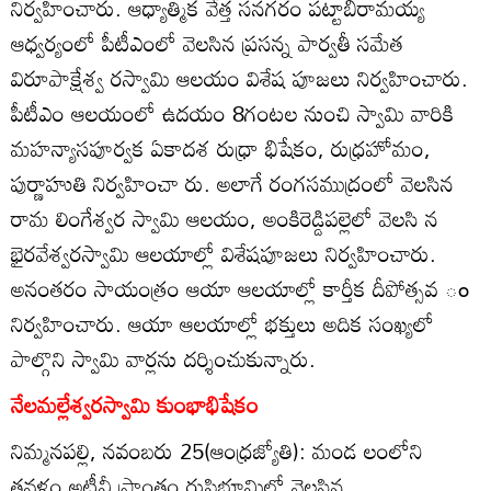
నిర్వహించారు. ఆధ్యాత్మిక వేత్త సనగరం పట్టాబిరామయ్య
ఆధ్వర్యంలో పీటీఎంలో వెలసిన ప్రసన్న పార్వతీ సమేత
విరూపాక్షేశ్వ రస్వామి ఆలయం విశేష పూజలు నిర్వహించారు.
పీటీఎం ఆలయంలో ఉదయం 8గంటల నుంచి స్వామి వారికి
మహన్యాసపూర్వక ఏకాదశ రుధ్రా భిషేకం, రుధ్రహోమం,
పుర్ణాహుతి నిర్వహించా రు. అలాగే రంగసముద్రంలో వెలసిన
రామ లింగేశ్వర స్వామి ఆలయం, అంకిరెడ్డిపల్లెలో వెలసి న
భైరవేశ్వరస్వామి ఆలయాల్లో విశేషపూజలు నిర్వహించారు.
అనంతరం సాయంత్రం ఆయా ఆలయాల్లో కార్తీక దీపోత్సవ ం
నిర్వహించారు. ఆయా ఆలయాల్లో భక్తులు అదిక సంఖ్యలో
పాల్గొని స్వామి వార్లను దర్శించుకున్నారు.
నేలమల్లేశ్వరస్వామి కుంభాభిషేకం
నిమ్మనపల్లి, నవంబరు 25(ఆంధ్రజ్యోతి): మండ లంలోని
తవళం అటీవీ ప్రాంతం రుషిభూమిలో వెలసిన