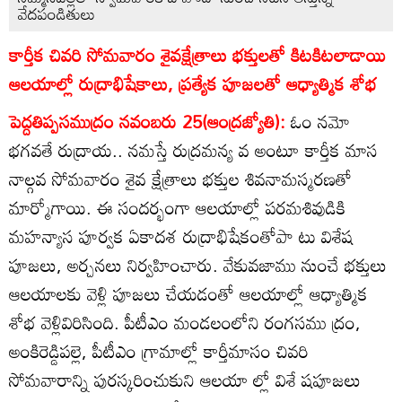
వేదపండితులు
కార్తీక చివరి సోమవారం శైవక్షేత్రాలు భక్తులతో కిటకిటలాడాయి
ఆలయాల్లో రుద్రాభిషేకాలు, ప్రత్యేక పూజలతో ఆధ్యాత్మిక శోభ
పెద్దతిప్పసముద్రం నవంబరు 25(ఆంద్రజ్యోతి):
ఓం నమో
భగవతే రుద్రాయ.. నమస్తే రుద్రమన్య వ అంటూ కార్తీక మాస
నాల్గవ సోమవారం శైవ క్షేత్రాలు భక్తుల శివనామస్మరణతో
మార్మోగాయి. ఈ సందర్భంగా ఆలయాల్లో పరమశివుడికి
మహన్యాస పూర్వక ఏకాదశ రుద్రాభిషేకంతోపా టు విశేష
పూజలు, అర్చనలు నిర్వహించారు. వేకువజాము నుంచే భక్తులు
ఆలయాలకు వెళ్లి పూజలు చేయడంతో ఆలయాల్లో ఆధ్యాత్మిక
శోభ వెళ్లివిరిసింది. పీటీఎం మండలంలోని రంగసము ద్రం,
అంకిరెడ్డిపల్లె, పీటీఎం గ్రామాల్లో కార్తీమాసం చివరి
సోమవారాన్ని పురస్కరించుకుని ఆలయా ల్లో విశే షపూజలు