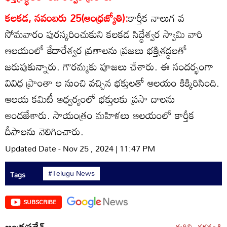
కలకడ, నవంబరు 25(ఆంధ్రజ్యోతి):
కార్తీక నాలుగ వ
సోమవారం పురస్కరించుకుని కలకడ సిద్ధేశ్వర స్వామి వారి
ఆలయంలో కేదారేశ్వర వ్రతాలను ప్రజలు భక్తిశ్రద్ధలతో
జరుపుకున్నారు. గౌరమ్మకు పూజలు చేశారు. ఈ సందర్భంగా
వివిధ ప్రాంతా ల నుంచి వచ్చిన భక్తులతో ఆలయం కిక్కిరిసింది.
ఆలయ కమిటీ ఆధ్వర్యంలో భక్తులకు ప్రసా దాలను
అందజేశారు. సాయంత్రం మహిళలు ఆలయంలో కార్తీక
దీపాలను వెలిగించారు.
Updated Date - Nov 25 , 2024 | 11:47 PM
#Telugu News
Tags
SUBSCRIBE
ఆంధ్రప్రదేశ్