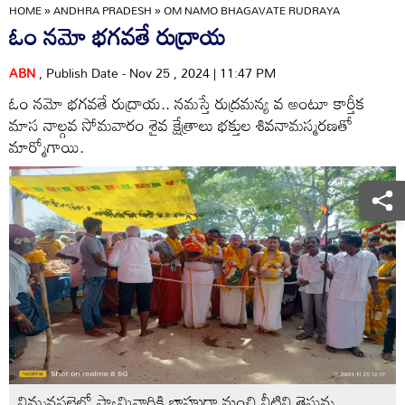
HOME
»
ANDHRA PRADESH
»
OM NAMO BHAGAVATE RUDRAYA
ఓం నమో భగవతే రుద్రాయ
ABN
, Publish Date - Nov 25 , 2024 | 11:47 PM
ఓం నమో భగవతే రుద్రాయ.. నమస్తే రుద్రమన్య వ అంటూ కార్తీక
మాస నాల్గవ సోమవారం శైవ క్షేత్రాలు భక్తుల శివనామస్మరణతో
మార్మోగాయి.
నిమ్మనపల్లెలో స్వామివారికి బాహుదా నుంచి నీటిని తెస్తున్న