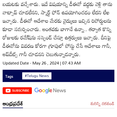
బయటకు వచ్చేశారు. ఇదే విషయాన్ని డీఈవో వద్దకు వెళ్లి తాను
వాట్సాప్‌ చూడలేనని, స్మార్ట్‌ ఫోన్‌ ఉపయోగించడం లేదని లేఖ
ఇచ్చారు. డీఈవో ఆదేశాల మేరకు వైద్యులు ఇచ్చిన రిపోర్టులను
కూడా సమర్పించారు. అంతవకు బాగానే ఉన్నా.. తర్వాత కొన్ని
రోజులకు రమే్‌షను సస్పెండ్‌ చేస్తూ ఉత్తర్వులు ఇచ్చారు. దీనిపై
డీఈవోను వివరణ కోరగా గ్రూపులో పోస్టు చేసే ఆదేశాలు గానీ,
అప్‌డేట్స్‌ గానీ చూడనని చెబుతున్నాడన్నారు.
Updated Date - May 26 , 2024 | 07:43 AM
#Telugu News
Tags
SUBSCRIBE
ఆంధ్రప్రదేశ్
మరిన్ని చదవండి