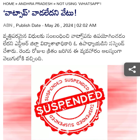
HOME
»
ANDHRA PRADESH
»
NOT USING 'WHATSAPP'!
‘వాట్సాప్‌’ వాడలేదని వేటు!
ABN
, Publish Date - May 26 , 2024 | 02:02 AM
వృత్తిపరమైన విధులకు సంబంధించి వాట్సా్‌పను ఉపయోగించడం
లేదని ఎన్టీఆర్‌ జిల్లా విద్యాశాఖాధికారి ఓ ఉపాధ్యాయడిని సస్పెండ్‌
చేశారు. రెండు రోజుల క్రితం జరిగిన ఈ వ్యవహారం ఆలస్యంగా
వెలుగులోకి వచ్చింది.