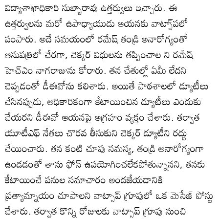
విద్యాశాఖాధికారి సుబ్బారావు ఉత్తర్వులు ఇచ్చారు. ఈ
ఉత్తర్వులను మరో ఉపాధ్యాయుడు ఆయనకు వాట్సా్‌పలో
పంపారు. అదే సమయంలో రమేష్‌ తండ్రి అనారోగ్యంతో
ఆసుపత్రిలో చేరగా, చెక్కర్‌ విధులను తప్పించాల ని రమేష్‌
హెచ్‌ఎం నాగరాజును కోరారు. తన చేతుల్లో ఏమీ లేదని
చెప్పడంతో డీఈవోను కలిశారు. అయితే పాఠశాలలో డ్యూటీలు
చేసినప్పుడు, అధికారికంగా కేటాయించిన డ్యూటీలు ఎందుకు
చేయరని డీఈవో ఆయనపై ఆగ్రహం వ్యక్తం చేశారు. తర్వాత
యూటీఎఫ్‌ నేతలు చొరవ తీసుకుని చెక్కర్‌ డ్యూటీని రద్దు
చేయించారు. తన కంటి చూపు సమస్య, తండ్రి అనారోగ్యంగా
ఉండడంతో తాను ఫోన్‌ ఉపయోగించలేకపోతున్నానని, తనకు
కేటాయించే పనుల సమాచారం అందజేయడానికి
ప్రత్యామ్నాయం చూపాలని వాట్సాప్‌ గ్రూపులో ఒక మెసేజ్‌ పోస్టు
చేశారు. తర్వాత కొన్ని రోజులకు వాట్సాప్‌ గ్రూపు నుంచి