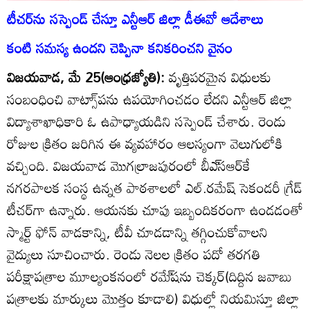
టీచర్‌ను సస్పెండ్‌ చేస్తూ ఎన్టీఆర్‌ జిల్లా డీఈవో ఆదేశాలు
కంటి సమస్య ఉందని చెప్పినా కనికరించని వైనం
విజయవాడ, మే 25(ఆంధ్రజ్యోతి):
వృత్తిపరమైన విధులకు
సంబంధించి వాట్సా్‌పను ఉపయోగించడం లేదని ఎన్టీఆర్‌ జిల్లా
విద్యాశాఖాధికారి ఓ ఉపాధ్యాయడిని సస్పెండ్‌ చేశారు. రెండు
రోజుల క్రితం జరిగిన ఈ వ్యవహారం ఆలస్యంగా వెలుగులోకి
వచ్చింది. విజయవాడ మొగల్రాజపురంలో బీఎ్‌సఆర్‌కే
నగరపాలక సంస్థ ఉన్నత పాఠశాలలో ఎల్‌.రమేష్‌ సెకండరీ గ్రేడ్‌
టీచర్‌గా ఉన్నారు. ఆయనకు చూపు ఇబ్బందికరంగా ఉండడంతో
స్మార్ట్‌ ఫోన్‌ వాడకాన్ని, టీవీ చూడడాన్ని తగ్గించుకోవాలని
వైద్యులు సూచించారు. రెండు నెలల క్రితం పదో తరగతి
పరీక్షాపత్రాల మూల్యంకనంలో రమే్‌షను చెక్కర్‌(దిద్దిన జవాబు
పత్రాలకు మార్కులు మొత్తం కూడాలి) విధుల్లో నియమిస్తూ జిల్లా