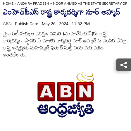
HOME
»
ANDHRA PRADESH
»
NOOR AHMED AS THE STATE SECRETARY OF 
ఎంహెచ్‌పీఎస్‌ రాష్ట్ర కార్యదర్శిగా నూర్‌ అహ్మద్‌
ABN
, Publish Date - May 26 , 2024 | 11:52 PM
మైనారిటీ హక్కుల పరిక్షణ సమితి (ఎంహెచ్‌పీయస్‌)కు రాష్ట్ర
కార్యదర్శిగా స్థానిక సామాజిక కార్యకర్త నూర్‌ అహ్మద్‌ను ఎంపిక చేస్తూ
రాష్ట్ర అధ్యక్షుడు మహమ్మద్‌ ఫరూక్‌ షుబ్లీ నియామక పత్రం
అందజేశారు.