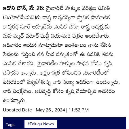
ఆదోని టౌన్‌, మే 26:
మైనారిటీ హక్కుల పరిక్షణ సమితి
(ఎంహెచ్‌పీయస్‌)కు రాష్ట్ర కార్యదర్శిగా స్థానిక సామాజిక
కార్యకర్త నూర్‌ అహ్మద్‌ను ఎంపిక చేస్తూ రాష్ట్ర అధ్యక్షుడు
మహమ్మద్‌ ఫరూక్‌ షుబ్లీ నియామక పత్రం అందజేశారు.
ఆదివారం ఆయన మాట్లాడుతూ ఇంతకాలం తాను చేసిన
సేవలను గుర్తించి తన మీద నమ్మకంతో ఈ పదవికి తనను
ఎంపిక చేశారని, మైనారిటీల హక్కుల సాధన కోసం కృషి
చేస్తానని అన్నారు. అక్షరాస్యత లోపించిన మైనారిటీలలో
పేదరికంలో మగ్గిపోతున్న వారి సంఖ్య అధికంగా ఉందన్నారు.
వారి సంక్షేమం, అభివృద్ధి కోసం కృషి చేయాల్సిన అవసరం
ఉందన్నారు.
Updated Date - May 26 , 2024 | 11:52 PM
#Telugu News
Tags