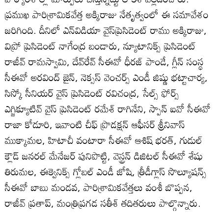
ప్రముఖ పారిశ్రామికవేత్త అక్కిరాజు నేతృత్వంలో ఈ సమావేశం
జరిగింది. దీనిలో ఎన్‌విడియా వైస్‌ప్రెసిడెంట్‌ రాము అక్కిరాజు,
విప్రో ప్రెసిడెంట్‌ నాగేంద్ర బండారు, న్యూటానిక్స్‌ ప్రెసిడెంట్‌
రాజీవ్‌ రామస్వామి, దేవ్‌రేవ్‌ సీఈవో ధీరజ్‌ పాండే, గ్లీన్‌ సంస్థ
సీఈవో అరవింద్‌ జైన్‌, నెక్సస్‌ వెంచర్స్‌ ఎండీ జిష్ణు భట్టాచార్య,
సిస్కో సీనియర్‌ వైస్‌ ప్రెసిడెంట్‌ రవిచంద్ర, సేల్స్‌ ఫోర్స్‌
ఎగ్జిక్యూటివ్‌ వైస్‌ ప్రెసిడెంట్‌ రమేశ్‌ రాగినేని, స్పాన్‌ ఐవో సీఈవో
రాజా కోడూరి, ఇవాంటి చీఫ్‌ ప్రొడక్షన్‌ ఆఫీసర్‌ శ్రీనివాస్‌
ముక్కామల, హిటాచీ వంటారా సీఈవో ఆశిష్‌ భరత్‌, గుడుల్‌
క్లౌడ్‌ జనరల్‌ మేనేజర్‌ పునిపొట్టి, వెస్ట్రన్‌ డిజిటల్‌ సీఈవో శేషు
తిరుమల, ఈక్వెనిక్స్‌ గ్లోబల్‌ ఎండీ జోషి, త్రీడీగ్లాస్‌ సొల్యూషన్స్‌
సీఈవో బాబు మండవ, పారిశ్రామికవేత్తలు వంశీ బొప్పన,
రాజీవ్‌ ప్రతాప్‌, మంత్రిప్రగడ సతీశ్‌ తదితరులు పాల్గొన్నారు.