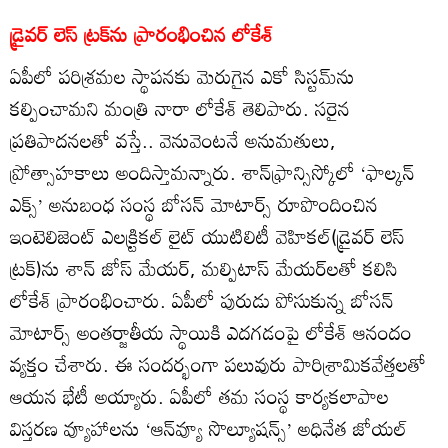
డ్రైవర్‌ లెస్‌ ట్రక్‌ను ప్రారంభించిన లోకేశ్‌
ఏపీలో పరిశ్రమల స్థాపనకు మెరుగైన ఎకో సిస్టమ్‌ను
కల్పించామని మంత్రి నారా లోకేశ్‌ తెలిపారు. సరైన
ప్రతిపాదనలతో వస్తే.. వెనువెంటనే అనుమతులు,
ప్రోత్సాహకాలు అందిస్తామన్నారు. శాన్‌ఫ్రాన్సిస్కోలో ‘ఫాల్కన్‌
ఎక్స్‌’ అనుబంధ సంస్థ బోసన్‌ మోటార్స్‌ రూపొందించిన
ఇంటెలిజెంట్‌ ఎలక్ర్టికల్‌ లైట్‌ యుటిలిటీ వెహికల్‌(డ్రైవర్‌ లెస్‌
ట్రక్‌)ను శాన్‌ జోస్‌ మేయర్‌, మల్పిటాస్‌ మేయర్‌లతో కలిసి
లోకేశ్‌ ప్రారంభించారు. ఏపీలో పురుడు పోసుకున్న బోసన్‌
మోటార్స్‌ అంతర్జాతీయ స్థాయికి ఎదగడంపై లోకేశ్‌ ఆనందం
వ్యక్తం చేశారు. ఈ సందర్భంగా పలువురు పారిశ్రామికవేత్తలతో
ఆయన భేటీ అయ్యారు. ఏపీలో తమ సంస్థ కార్యకలాపాల
విస్తరణ వ్యూహాలను ‘ఆన్‌వ్యూ సొల్యూషన్స్‌’ అధినేత జోయల్‌