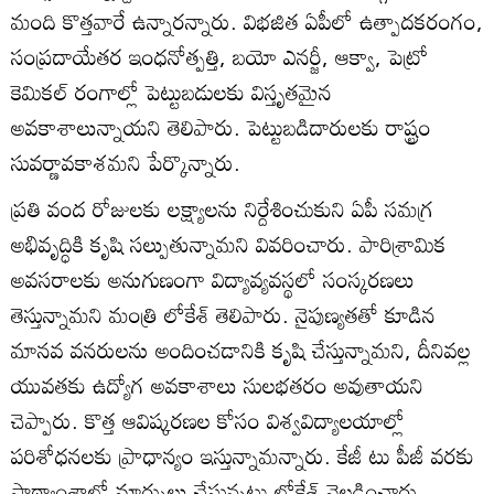
మంది కొత్తవారే ఉన్నారన్నారు. విభజిత ఏపీలో ఉత్పాదకరంగం,
సంప్రదాయేతర ఇంధనోత్పత్తి, బయో ఎనర్జీ, ఆక్వా, పెట్రో
కెమికల్‌ రంగాల్లో పెట్టుబడులకు విస్తృతమైన
అవకాశాలున్నాయని తెలిపారు. పెట్టుబడిదారులకు రాష్ట్రం
సువర్ణావకాశమని పేర్కొన్నారు.
ప్రతి వంద రోజులకు లక్ష్యాలను నిర్దేశించుకుని ఏపీ సమగ్ర
అభివృద్ధికి కృషి సల్పుతున్నామని వివరించారు. పారిశ్రామిక
అవసరాలకు అనుగుణంగా విద్యావ్యవస్థలో సంస్కరణలు
తెస్తున్నామని మంత్రి లోకేశ్‌ తెలిపారు. నైపుణ్యతతో కూడిన
మానవ వనరులను అందించడానికి కృషి చేస్తున్నామని, దీనివల్ల
యువతకు ఉద్యోగ అవకాశాలు సులభతరం అవుతాయని
చెప్పారు. కొత్త ఆవిష్కరణల కోసం విశ్వవిద్యాలయాల్లో
పరిశోధనలకు ప్రాధాన్యం ఇస్తున్నామన్నారు. కేజీ టు పీజీ వరకు
పాఠ్యాంశాల్లో మార్పులు చేస్తున్నట్టు లోకేశ్‌ వెల్లడించారు.