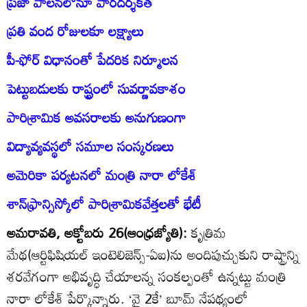
ప్రజా పాలనలోనూ పారదర్శకత
ప్రతి వంద రోజులకూ లక్ష్యాలు
పీ-ఫోర్‌ విధానంతో పేదరిక నిర్మూలన
పెట్టుబడులకు రాష్ట్రంలో సువర్ణావకాశం
పారిశ్రామిక అవసరాలకు అనుగుణంగా
విద్యావ్యవస్థలో సమూల సంస్కరణలు
అమెరికా పర్యటనలో మంత్రి నారా లోకేశ్‌
శాన్‌ఫ్రాన్సిస్కోలో పారిశ్రామికవేత్తలతో భేటీ
అమరావతి, అక్టోబరు 26(ఆంధ్రజ్యోతి):
కృత్రిమ
మేథ(ఆర్టిఫిషియల్‌ ఇంటెలిజెన్స్‌-ఏఐ)ను అందిపుచ్చుకుని రాష్ట్రాన్ని
శరవేగంగా అభివృద్ధి చేయాలన్న సంకల్పంతో ఉన్నట్టు మంత్రి
నారా లోకేశ్‌ పేర్కొన్నారు. ‘వై 2కే’ బూమ్‌ నేపథ్యంలో