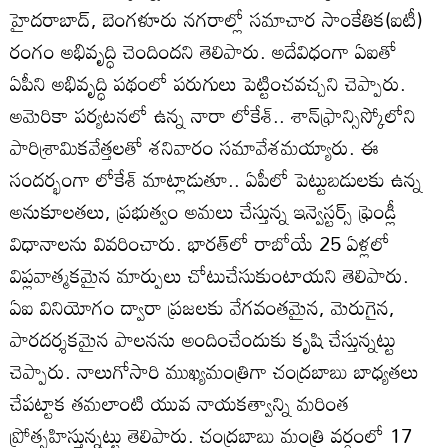
హైదరాబాద్‌, బెంగళూరు నగరాల్లో సమాచార సాంకేతిక(ఐటీ)
రంగం అభివృద్ధి చెందిందని తెలిపారు. అదేవిధంగా ఏఐతో
ఏపీని అభివృద్ధి పథంలో పరుగులు పెట్టించవచ్చని చెప్పారు.
అమెరికా పర్యటనలో ఉన్న నారా లోకేశ్‌.. శాన్‌ఫ్రాన్సిస్కోలోని
పారిశ్రామికవేత్తలతో శనివారం సమావేశమయ్యారు. ఈ
సందర్భంగా లోకేశ్‌ మాట్లాడుతూ.. ఏపీలో పెట్టుబడులకు ఉన్న
అనుకూలతలు, ప్రభుత్వం అమలు చేస్తున్న ఇన్వెస్టర్స్‌ ఫ్రెండ్లీ
విధానాలను వివరించారు. భారత్‌లో రాబోయే 25 ఏళ్లలో
విప్లవాత్మకమైన మార్పులు చోటుచేసుకుంటాయని తెలిపారు.
ఏఐ వినియోగం ద్వారా ప్రజలకు వేగవంతమైన, మెరుగైన,
పారదర్శకమైన పాలనను అందించేందుకు కృషి చేస్తున్నట్టు
చెప్పారు. నాలుగోసారి ముఖ్యమంత్రిగా చంద్రబాబు బాధ్యతలు
చేపట్టాక తమలాంటి యువ నాయకత్వాన్ని మరింత
ప్రోత్సహిస్తున్నట్టు తెలిపారు. చంద్రబాబు మంత్రి వర్గంలో 17