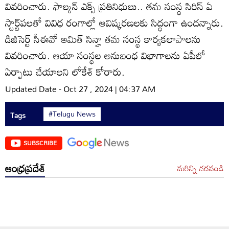
వివరించారు. ఫాల్కన్‌ ఎక్స్‌ ప్రతినిధులు.. తమ సంస్థ సిరిస్‌ ఏ
స్టార్ట్‌పలతో వివిధ రంగాల్లో ఆవిష్కరణలకు సిద్ధంగా ఉందన్నారు.
డిజిసెర్ట్‌ సీఈవో అమిత్‌ సిన్హా తమ సంస్థ కార్యకలాపాలను
వివరించారు. ఆయా సంస్థల అనుబంధ విభాగాలను ఏపీలో
ఏర్పాటు చేయాలని లోకేశ్‌ కోరారు.
Updated Date - Oct 27 , 2024 | 04:37 AM
#Telugu News
Tags
SUBSCRIBE
ఆంధ్రప్రదేశ్
మరిన్ని చదవండి