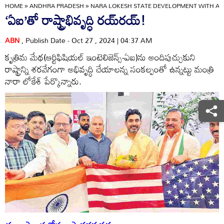
HOME
»
ANDHRA PRADESH
»
NARA LOKESH STATE DEVELOPMENT WITH AI!
‘ఏఐ’తో రాష్ట్రాభివృద్ధి రయ్‌రయ్‌!
ABN
, Publish Date - Oct 27 , 2024 | 04:37 AM
కృత్రిమ మేథ(ఆర్టిఫిషియల్‌ ఇంటెలిజెన్స్‌-ఏఐ)ను అందిపుచ్చుకుని
రాష్ట్రాన్ని శరవేగంగా అభివృద్ధి చేయాలన్న సంకల్పంతో ఉన్నట్టు మంత్రి
నారా లోకేశ్‌ పేర్కొన్నారు.