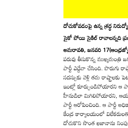
దోచుకోవడంపై ఉన్న శ్రద్ధ నిరుద్య
సైకో పోయి సైకిల్‌ రావాలన్నది ప్
అమరావతి, జనవరి 17(ఆంధ్రజ్యో
పరువు తీసుకొన్న ముఖ్యమంత్రి జగన
పార్టీ ఎద్దేవా చేసింది. పొరుగు రాష
సదస్సుకు వెళ్లి తమ రాష్ట్రాలకు పెట
ఇంట్లో కూర్చుండిపోయారని ఆ పార్టీ 
హీనుడిలా మిగిలిపోయారని, ఆయన
పార్టీ ఆరోపించింది. ఆ పార్టీ అధ
కేంద్ర కార్యాలయంలో విలేకరులతో 
దోచుకొని సొంత ఖజానాను నింపుకోవడ