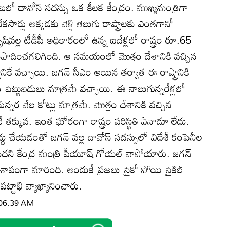
షణలో దావోస్‌ సదస్సు ఒక కీలక కేంద్రం. ముఖ్యమంత్రిగా
్లు అక్కడకు వెళ్లి తెలుగు రాష్ట్రాలకు ఎంతగానో
ివల్ల టీడీపీ అధికారంలో ఉన్న ఐదేళ్లలో రాష్ట్రం రూ.65
 సంపాదించగలిగింది. ఆ సమయంలో మొత్తం దేశానికి వచ్చిన
ానికే వచ్చాయి. జగన్‌ సీఎం అయిన తర్వాత ఈ రాష్ట్రానికి
పెట్టుబడులు మాత్రమే వచ్చాయి. ఈ నాలుగున్నరేళ్లలో
ున్నర వేల కోట్లు మాత్రమే. మొత్తం దేశానికి వచ్చిన
ే తక్కువ. ఇంత ఘోరంగా రాష్ట్రం పరిస్థితి ఏనాడూ లేదు.
ద్దు చేయడంతో జగన్‌ వల్ల దావోస్‌ సదస్సులో విదేశీ కంపెనీల
ందని కేంద్ర మంత్రి పీయూష్‌ గోయల్‌ వాపోయారు. జగన్‌
కు శాపంగా మారింది. అందుకే ప్రజలు సైకో పోయి సైకిల్‌
ట్టాభి వ్యాఖ్యానించారు.
 06:39 AM