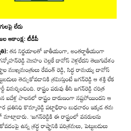
ోగులపై లేదు
రజల ఆకాంక్ష: టీడీపీ
తి):
తన నిర్ణయాలతో జాతీయంగా, అంతర్జాతీయంగా
్మోహన్‌రెడ్డి మొహం చెల్లకే దావోస్‌ వెళ్లలేదని తెలుగుదేశం
్ట్రాల ముఖ్యమంత్రులు రేవంత్‌ రెడ్డి, సిద్ధ రామయ్య దావోస్‌
్టుబడులు తెచ్చుకోవడానికి శ్రమిస్తుంటే జగన్‌రెడ్డి ఆ శక్తి లేక
విమర్శించింది. రాష్ట్రం పరువు తీసి జగన్‌రెడ్డి చరిత్ర
 ఐదేళ్ల పాలనలో రాష్ట్రం దారుణంగా నష్టపోయిందని ఆ
ికార ప్రతినిధి కొమ్మారెడ్డి పట్టాభిరాం బుధవారం ఇక్కడ తమ
మాట్లాడారు. ‘జగన్‌రెడ్డికి ఈ రాష్ట్రంలో వనరులను
ంపై ఉన్న శ్రద్ధ రాష్ట్రానికి పరిశ్రమలు, పెట్టుబడులు