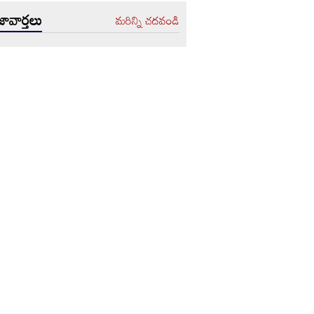
ావార్తలు
మరిన్ని చదవండి