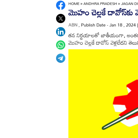
HOME
»
ANDHRA PRADESH
»
JAGAN DI
మొహం చెల్ల
ABN
, Publish Date - Jan 18 , 2024
తన నిర్ణయాలతో జాతీయంగా, అంతర్జాత
మొహం చెల్లకే దావోస్‌ వెళ్లలేదని తెలుగ