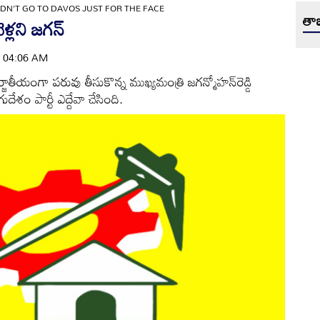
DN'T GO TO DAVOS JUST FOR THE FACE
తాజ
కే దావోస్‏కు వెళ్లని జగన్‌
 | 04:06 AM
ీయంగా పరువు తీసుకొన్న ముఖ్యమంత్రి జగన్మోహన్‌రెడ్డి
ుదేశం పార్టీ ఎద్దేవా చేసింది.