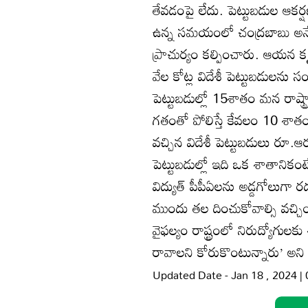
తేవడంపై లేదు. పెట్టుబడుల ఆకర్
ఉన్న సమయంలో చంద్రబాబు అనేకసార
ప్రాచుర్యం కల్పించారు. ఆయన కృష
వేల కోట్ల విదేశీ పెట్టుబడులను
పెట్టుబడుల్లో 15శాతం మన రాష్ట్ర
గతంతో పోలిస్తే కేవలం 10 శాతం 
వచ్చిన విదేశీ పెట్టుబడులు రూ.ఆర
పెట్టుబడుల్లో ఇది ఒక శాతానికంట
విద్యుత్‌ పీపీఏలను అడ్డగోలుగా ర
ముందు తల దించుకోవాల్సి వచ్చి
వైఫల్యం రాష్ట్రంలో నిరుద్యోగుల
రావాలని కోరుకొంటున్నారు’ అని ప
Updated Date - Jan 18 , 2024 |