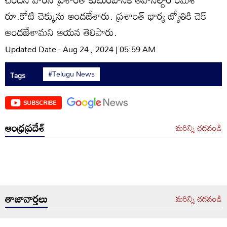
రూ.కోటి చెక్కును అందజేశారు. ప్రశాంత్‌ భార్య జ్యోతికి చెక్‌
అందజేశామని ఆయన తెలిపారు.
Updated Date - Aug 24 , 2024 | 05:59 AM
#Telugu News
Tags
SUBSCRIBE
ఆంధ్రప్రదేశ్
మరిన్ని చదవండి
తాజావార్తలు
మరిన్ని చదవండి