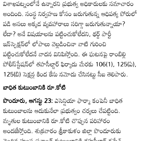
విశాఖపట్నంలోనే ఉన్నారని ప్రభుత్వ అధికారులకు సమాచారం
అందింది. సంస్థ నిర్వహణ కోసం జరుగుతున్న ఆధిపత్య పోరులో
పడి అసలు అక్కడ వ్యవహారాలు సరిగ్గా జరుగుతున్నాయా?
లేదా? అనే విషయాలను పట్టించుకోలేదని, థర్డ్‌ పార్టీ
ఇన్‌స్పెక్షన్‌లో లోపాలు వెల్లడించినా వాటి గురించి
పట్టించుకోలేదనే వాదన వినిపిస్తోంది. ఈ ఘటనపై రాంబిల్లి
పోలీస్‌స్టేషన్‌లో తహసీల్దార్‌ ఫిర్యాదు మేరకు 106(1), 125(ఏ),
125(బి) సెక్షన్ల కింద కేసు నమోదు చేసినట్టు సీఐ తెలిపారు.
బాధిత కుటుంబానికి రూ.కోటి
పొందూరు, ఆగస్టు 23:
ఎసెన్షియా ఫార్మా కంపెనీ బాధిత
కుటుంబాలను ఆదుకునేలా ప్రభుత్వం చర్యలు చేపట్టింది.
మృతుల కుటుంబానికి రూ.కోటి చొప్పున పరిహారం
అందజేస్తోంది. శుక్రవారం శ్రీకాకుళం జిల్లా పొందూరుకు
చెందిన హంస ప్రశాంత్‌ కుటుంబానికి తహసీల్దార్‌ రమేశ్‌