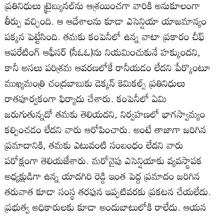
ప్రతినిధులు ట్రైబ్యునల్‌ను ఆశ్రయించగా వారికి అనుకూలంగా
తీర్పు వచ్చింది. ఆ ఆదేశాలను కూడా ఎసెన్షియా యాజమాన్యం
పక్కన పెట్టేసింది. తమకు కంపెనీలో ఉన్న వాటా ప్రకారం చీఫ్‌
ఆపరేటింగ్‌ ఆఫీసర్‌ (సీఓఓ)ను నియమించుకునే హక్కుందని,
కానీ అసలు పరిశ్రమ ఆవరణలోకే రానీయడం లేదని పేర్కొంటూ
ముఖ్యమంత్రి చంద్రబాబుకు డెక్కన్‌ కెమికల్స్‌ ప్రతినిధులు
రాతపూర్వకంగా ఫిర్యాదు చేశారు. కంపెనీలో ఏమి
జరుగుతున్నదో తమకు తెలియదని, నిర్వహణలో భాగస్వామ్యం
కల్పించడం లేదని వారు ఆరోపించారు. అంటే తాజాగా జరిగిన
ప్రమాదానికి, తమకు ఎటువంటి సంబంధం లేదని వారు
పరోక్షంగా తెలియజేశారు. మరోవైపు ఎసెన్షియాకు వ్యవస్థాపక
అధ్యక్షుడిగా ఉన్న యాదగిరి రెడ్డి ఇంత పెద్ద ప్రమాదం జరిగిన
తరువాత కూడా సంస్థ తరఫున ఇప్పటివరకు ప్రకటన చేయలేదు.
ప్రభుత్వ అధికారులకు కూడా అందుబాటులోకి రాలేదు. ఆయన