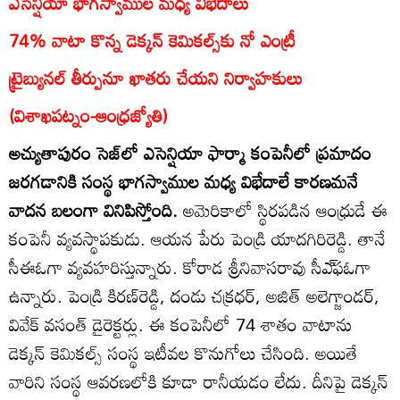
ఎసెన్షియా భాగస్వాముల మధ్య విభేదాలు
74% వాటా కొన్న డెక్కన్‌ కెమికల్స్‌కు నో ఎంట్రీ
ట్రైబ్యునల్‌ తీర్పునూ ఖాతరు చేయని నిర్వాహకులు
(విశాఖపట్నం-ఆంధ్రజ్యోతి)
అచ్యుతాపురం సెజ్‌లో ఎసెన్షియా ఫార్మా కంపెనీలో ప్రమాదం
జరగడానికి సంస్థ భాగస్వాముల మధ్య విభేదాలే కారణమనే
వాదన బలంగా వినిపిస్తోంది.
అమెరికాలో స్థిరపడిన ఆంధ్రుడే ఈ
కంపెనీ వ్యవస్థాపకుడు. ఆయన పేరు పెండ్రి యాదగిరిరెడ్డి. తానే
సీఈఓగా వ్యవహరిస్తున్నారు. కోరాడ శ్రీనివాసరావు సీఎ్‌ఫఓగా
ఉన్నారు. పెండ్రి కిరణ్‌రెడ్డి, దండు చక్రధర్‌, అజిత్‌ అలెగ్జాండర్‌,
వివేక్‌ వసంత్‌ డైరెక్టర్లు. ఈ కంపెనీలో 74 శాతం వాటాను
డెక్కన్‌ కెమికల్స్‌ సంస్థ ఇటీవల కొనుగోలు చేసింది. అయితే
వారిని సంస్థ ఆవరణలోకి కూడా రానీయడం లేదు. దీనిపై డెక్కన్‌