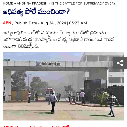
HOME
»
ANDHRA PRADESH
»
IS THE BATTLE FOR SUPREMACY OVER?
ఆధిపత్య పోరే ముంచిందా?
ABN
, Publish Date - Aug 24 , 2024 | 05:23 AM
అచ్యుతాపురం సెజ్‌లో ఎసెన్షియా ఫార్మా కంపెనీలో ప్రమాదం
జరగడానికి సంస్థ భాగస్వాముల మధ్య విభేదాలే కారణమనే వాదన
బలంగా వినిపిస్తోంది.