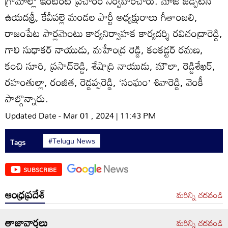
గ్రామాల్లో ఇంటింటి ప్రచారం నిర్వహించారు. మాజీ జడ్పీటీసీ
ఉయదశ్రీ, కేవీపల్లె మండల పార్టీ అధ్యక్షురాలు గీతాంజలి,
రాజంపేట పార్లమెంటు కార్యనిర్వాహక కార్యదర్శి రవిచంద్రారెడ్డి,
గాలి సుధాకర్‌ నాయుడు, మహేంద్ర రెడ్డి, కంకడ్టర్‌ రమణ,
కంచి సూరి, ప్రసాద్‌రెడ్డి, శేషాద్రి నాయుడు, మౌలా, రెడ్డిశేఖర్‌,
రహంతుల్లా, రంజిత, రెడ్డప్పరెడ్డి, ‘సంఘం’ శివారెడ్డి, వెంకీ
పాల్గొన్నారు.
Updated Date - Mar 01 , 2024 | 11:43 PM
#Telugu News
Tags
SUBSCRIBE
ఆంధ్రప్రదేశ్
మరిన్ని చదవండి
తాజావార్తలు
మరిన్ని చదవండి