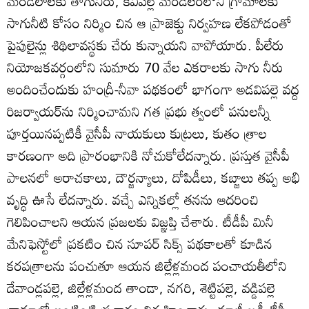
మండలాలకు తాగునీరు, కేవీపల్లె మండలంలోని గ్రామాలకు
సాగునీటి కోసం నిర్మిం చిన ఆ ప్రాజెక్టు నిర్వహణ లేకపోడంతో
పైపులైన్లు శిథిలావస్థకు చేరు కున్నాయని వాపోయారు. పీలేరు
నియోజకవర్గంలోని సుమారు 70 వేల ఎకరాలకు సాగు నీరు
అందించేందుకు హంద్రీ-నీవా పథకంలో భాగంగా అడవిపల్లె వద్ద
రిజర్వాయర్‌ను నిర్మించామని గత ప్రభు త్వంలో పనులన్నీ
పూర్తయినప్పటికీ వైసీపీ నాయకులు కుట్రలు, కుతం త్రాల
కారణంగా అది ప్రారంభానికి నోచుకోలేదన్నారు. ప్రస్తుత వైసీపీ
పాలనలో అరాచకాలు, దౌర్జన్యాలు, దోపిడీలు, కబ్జాలు తప్ప అభి
వృద్ధి ఊసే లేదన్నారు. వచ్చే ఎన్నికల్లో తనను ఆదరించి
గెలిపించాలని ఆయన ప్రజలకు విజ్ఞప్తి చేశారు. టీడీపీ మినీ
మేనిఫెస్టోలో ప్రకటిం చిన సూపర్‌ సిక్స్‌ పథకాలతో కూడిన
కరపత్రాలను పంచుతూ ఆయన జిల్లేళ్లమంద పంచాయతీలోని
దేవాండ్లపల్లె, జిల్లేళ్లమంద తాండా, నగరి, శెట్టిపల్లె, వడ్డిపల్లె