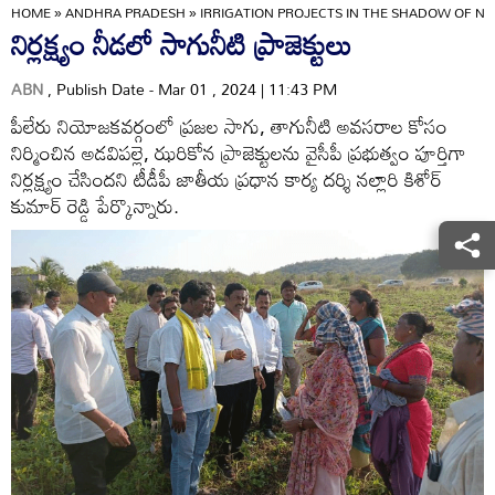
HOME
»
ANDHRA PRADESH
»
IRRIGATION PROJECTS IN THE SHADOW OF N
నిర్లక్ష్యం నీడలో సాగునీటి ప్రాజెక్టులు
ABN
, Publish Date - Mar 01 , 2024 | 11:43 PM
పీలేరు నియోజకవర్గంలో ప్రజల సాగు, తాగునీటి అవసరాల కోసం
నిర్మించిన అడవిపల్లె, ఝరికోన ప్రాజెక్టులను వైసీపీ ప్రభుత్వం పూర్తిగా
నిర్లక్ష్యం చేసిందని టీడీపీ జాతీయ ప్రధాన కార్య దర్శి నల్లారి కిశోర్‌
కుమార్‌ రెడ్డి పేర్కొన్నారు.