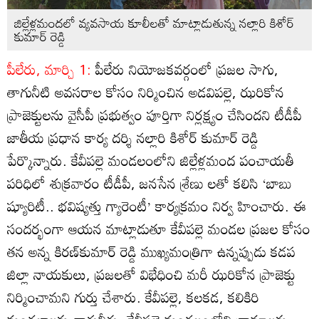
జిల్లేళ్లమందలో వ్యవసాయ కూలీలతో మాట్లాడుతున్న నల్లారి కిశోర్‌
కుమార్‌ రెడ్డి
పీలేరు, మార్చి 1:
పీలేరు నియోజకవర్గంలో ప్రజల సాగు,
తాగునీటి అవసరాల కోసం నిర్మించిన అడవిపల్లె, ఝరికోన
ప్రాజెక్టులను వైసీపీ ప్రభుత్వం పూర్తిగా నిర్లక్ష్యం చేసిందని టీడీపీ
జాతీయ ప్రధాన కార్య దర్శి నల్లారి కిశోర్‌ కుమార్‌ రెడ్డి
పేర్కొన్నారు. కేవీపల్లె మండలంలోని జిల్లేళ్లమంద పంచాయతీ
పరిధిలో శుక్రవారం టీడీపీ, జనసేన శ్రేణు లతో కలిసి ‘బాబు
ష్యూరిటీ.. భవిష్యత్తు గ్యారెంటీ’ కార్యక్రమం నిర్వ హించారు. ఈ
సందర్భంగా ఆయన మాట్లాడుతూ కేవీపల్లె మండల ప్రజల కోసం
తన అన్న కిరణ్‌కుమార్‌ రెడ్డి ముఖ్యమంత్రిగా ఉన్నప్పుడు కడప
జిల్లా నాయకులు, ప్రజలతో విభేధించి మరీ ఝరికోన ప్రాజెక్టు
నిర్మించామని గుర్తు చేశారు. కేవీపల్లె, కలకడ, కలికిరి