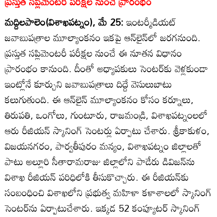
ప్రస్తుత సప్లిమెంటరీ పరీక్షల నుంచే ప్రారంభం
మద్దిలపాలెం(విశాఖపట్నం), మే 25:
ఇంటర్మీడియట్‌
జవాబుపత్రాల మూల్యాంకనం ఇకపై ఆన్‌లైన్‌లో జరగనుంది.
ప్రస్తుత సప్లిమెంటరీ పరీక్షల నుంచే ఈ నూతన విధానం
ప్రారంభం కానుంది. దీంతో అధ్యాపకులు సెంటర్‌కు వెళ్లకుండా
ఇంట్లోనే కూర్చుని జవాబుపత్రాలు దిద్దే వెసులుబాటు
కలుగుతుంది. ఈ ఆన్‌లైన్‌ మూల్యాంకనం కోసం కర్నూలు,
తిరుపతి, ఒంగోలు, గుంటూరు, రాజమండ్రి, విశాఖపట్నంలలో
ఆరు రీజియన్‌ స్కానింగ్‌ సెంటర్లు ఏర్పాటు చేశారు. శ్రీకాకుళం,
విజయనగరం, పార్వతీపురం మన్యం, విశాఖపట్నం జిల్లాలతో
పాటు అల్లూరి సీతారామరాజు జిల్లాలోని పాడేరు డివిజన్‌ను
విశాఖ రీజియన్‌ పరిధిలోకి తీసుకొచ్చారు. ఈ రీజియన్‌కు
సంబంధించి విశాఖలోని ప్రభుత్వ మహిళా కళాశాలలో స్కానింగ్‌
సెంటర్‌ను ఏర్పాటుచేశారు. ఇక్కడ 52 కంప్యూటర్‌ స్కానింగ్‌