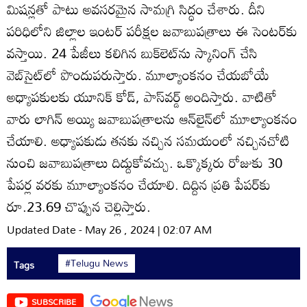
మిషన్లతో పాటు అవసరమైన సామగ్రి సిద్ధం చేశారు. దీని
పరిధిలోని జిల్లాల ఇంటర్‌ పరీక్షల జవాబుపత్రాలు ఈ సెంటర్‌కు
వస్తాయి. 24 పేజీలు కలిగిన బుక్‌లెట్‌ను స్కానింగ్‌ చేసి
వెబ్‌సైట్‌లో పొందుపరుస్తారు. మూల్యాంకనం చేయబోయే
అధ్యాపకులకు యూనిక్‌ కోడ్‌, పాస్‌వర్డ్‌ అందిస్తారు. వాటితో
వారు లాగిన్‌ అయ్యి జవాబుపత్రాలను ఆన్‌లైన్‌లో మూల్యాంకనం
చేయాలి. అధ్యాపకుడు తనకు నచ్చిన సమయంలో నచ్చినచోటి
నుంచి జవాబుపత్రాలు దిద్దుకోవచ్చు. ఒక్కొక్కరు రోజుకు 30
పేపర్ల వరకు మూల్యాంకనం చేయాలి. దిద్దిన ప్రతి పేపర్‌కు
రూ.23.69 చొప్పున చెల్లిస్తారు.
Updated Date - May 26 , 2024 | 02:07 AM
#Telugu News
Tags
SUBSCRIBE