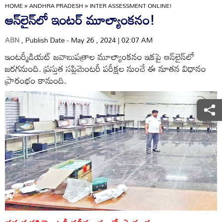
HOME
»
ANDHRA PRADESH
»
INTER ASSESSMENT ONLINE!
ఆన్‌లైన్‌లో ఇంటర్‌ మూల్యాంకనం!
ABN
, Publish Date - May 26 , 2024 | 02:07 AM
ఇంటర్మీడియట్‌ జవాబుపత్రాల మూల్యాంకనం ఇకపై ఆన్‌లైన్‌లో
జరగనుంది. ప్రస్తుత సప్లిమెంటరీ పరీక్షల నుంచే ఈ నూతన విధానం
ప్రారంభం కానుంది.