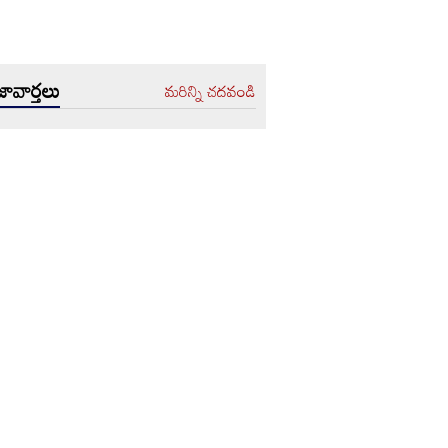
ావార్తలు
మరిన్ని చదవండి