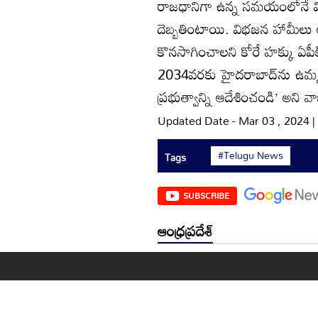
రాజధానిగా ఉన్న సమయంలోనే వివ
దెబ్బతింటాయి. విభజన హామీలు
కొనసాగించాలని కోరే హక్కు ఏప
2034వరకు హైదరాబాద్‌ను ఉమ్మడి
ప్రభుత్వాన్ని ఆదేశించండి’ అని వ
Updated Date - Mar 03 , 2024 
#Telugu News
Tags
SUBSCRIBE
ఆంధ్రప్రదేశ్