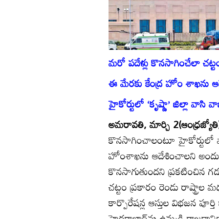
మరో పదేళ్లు కొనసాగించేలా చట్
ఈ మేరకు కేంద్ర హోం శాఖను ఆ
హైకోర్టులో ‘కృష్ణా’ జిల్లా వాసి వా
అమరావతి, మార్చి 2(ఆంధ్రజ్యోత
కొనసాగించాలంటూ హైకోర్టులో వా
హోంశాఖను ఆదేశించాలని అందులో
కొనసాగుతుందని ప్రకటించిన గడు
చట్టం ప్రకారం రెండు రాష్ట్రాల మ
కార్పొరేషన్ల ఆస్తుల విభజన పూర్
హైదరాబాద్‌ను ఉమ్మడి రాజధానిగ