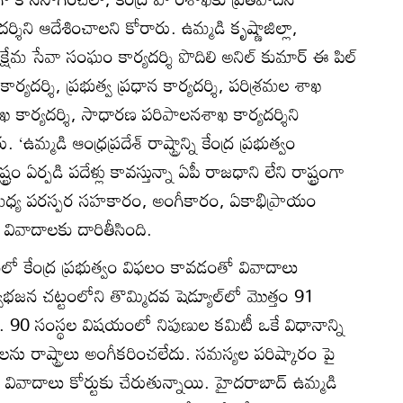
ర్శిని ఆదేశించాలని కోరారు. ఉమ్మడి కృష్ణాజిల్లా,
్షేమ సేవా సంఘం కార్యదర్శి పొదిలి అనిల్‌ కుమార్‌ ఈ పిల్‌
ర్యదర్శి, ప్రభుత్వ ప్రధాన కార్యదర్శి, పరిశ్రమల శాఖ
ికశాఖ కార్యదర్శి, సాధారణ పరిపాలనశాఖ కార్యదర్శిని
‘ఉమ్మడి ఆంధ్రప్రదేశ్‌ రాష్ట్రాన్ని కేంద్ర ప్రభుత్వం
ం ఏర్పడి పదేళ్లు కావస్తున్నా ఏపీ రాజధాని లేని రాష్ట్రంగా
ాల మధ్య పరస్పర సహకారం, అంగీకారం, ఏకాభిప్రాయం
ివాదాలకు దారితీసింది.
చడంలో కేంద్ర ప్రభుత్వం విఫలం కావడంతో వివాదాలు
్విభజన చట్టంలోని తొమ్మిదవ షెడ్యూల్‌లో మొత్తం 91
యి. 90 సంస్థల విషయంలో నిపుణుల కమిటీ ఒకే విధానాన్ని
 రాష్ట్రాలు అంగీకరించలేదు. సమస్యల పరిష్కారం పై
 వివాదాలు కోర్టుకు చేరుతున్నాయి. హైదరాబాద్‌ ఉమ్మడి