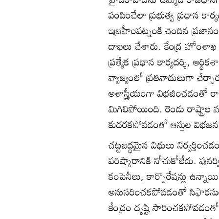
పంపించేలా ప్రభుత్వ ప్రధాన కార్యద
ఇబ్రహీంపట్నంకి చెందిన ప్రజాసంక
దాఖలు చేశారు. కేంద్ర హోంశాఖ కా
ప్రత్యేక ప్రధాన కార్యదర్శి, ఆర్థ
వ్యాజ్యంలో ప్రతివాదులుగా చేర్చారు. 
అశాస్త్రీయంగా విభజించడంతో రాష్ట్ర
మిగిలిపోయింది. రెండు రాష్ట్ర
కుదరకపోవడంతో ఆస్తుల విభజన వ
చట్టబద్ధమైన విధులు నిర్వర్తిం
పరిష్కారానికి నోచుకోలేదు. పునర
కంపెనీలు, కార్పొరేషన్లు ఉన్నా
అనుసరించకపోవడంతో సిఫారసులను
కేంద్రం దృష్టి సారించకపోవడంతో