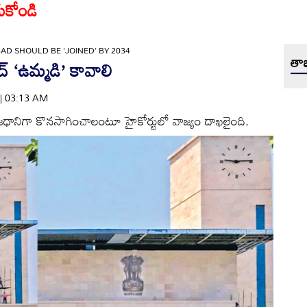
ుకోండి
D SHOULD BE 'JOINED' BY 2034
తాజ
 ‘ఉమ్మడి’ కావాలి
 | 03:13 AM
ాజధానిగా కొనసాగించాలంటూ హైకోర్టులో వాజ్యం దాఖలైంది.