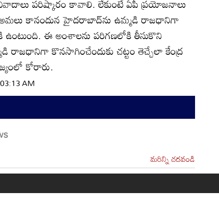
ాదాలు పరిష్కారం కావాలి. లేకుంటే ఏపీ ప్రయోజనాలు
 అమలు కానందున హైదరాబాద్‌ను ఉమ్మడి రాజధానిగా
ీకి ఉంటుంది. ఈ అంశాలను పరిగణలోకి తీసుకొని
 రాజధానిగా కొనసాగించేందుకు చట్టం తెచ్చేలా కేంద్ర
ాజ్యంలో కోరారు.
| 03:13 AM
మరిన్ని చదవండి