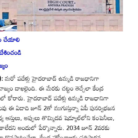
టం చేయాలి
దేశించండి
జ్యం
ి):
మరో పదేళ్లు హైదరాబాద్‌ ఉమ్మడి రాజధానిగా
జ్యం దాఖలైంది. ఈ మేరకు చట్టం తెచ్చేలా కేంద్ర
 కోరారు. హైదరాబాద్‌ పదేళ్లు ఉమ్మడి రాజధానిగా
వు ఈ ఏడాది జూన్‌ 2తో ముగుస్తున్నా ఏపీ పునర్విభజన
ధ్య ఆస్తులు, అప్పులు తొమ్మిదవ షెడ్యూల్‌లోని కంపెనీలు,
తి కాలేదని అందులో పేర్కొన్నారు. 2034 జూన్‌ 2వరకు
ా కొనసాగించేలా, కేంద్ర హోంశాఖకు ప్రతిపాదన