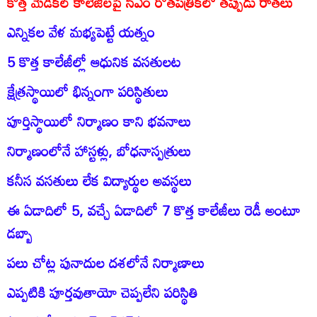
కొత్త మెడికల్‌ కాలేజీలపై సీఎం రోతపత్రికలో తప్పుడు రాతలు
ఎన్నికల వేళ మభ్యపెట్టే యత్నం
5 కొత్త కాలేజీల్లో ఆధునిక వసతులట
క్షేత్రస్థాయిలో భిన్నంగా పరిస్థితులు
పూర్తిస్థాయిలో నిర్మాణం కాని భవనాలు
నిర్మాణంలోనే హాస్టళ్లు, బోధనాస్పత్రులు
కనీస వసతులు లేక విద్యార్థుల అవస్థలు
ఈ ఏడాదిలో 5, వచ్చే ఏడాదిలో 7 కొత్త కాలేజీలు రెడీ అంటూ
డబ్బా
పలు చోట్ల పునాదుల దశలోనే నిర్మాణాలు
ఎప్పటికి పూర్తవుతాయో చెప్పలేని పరిస్థితి