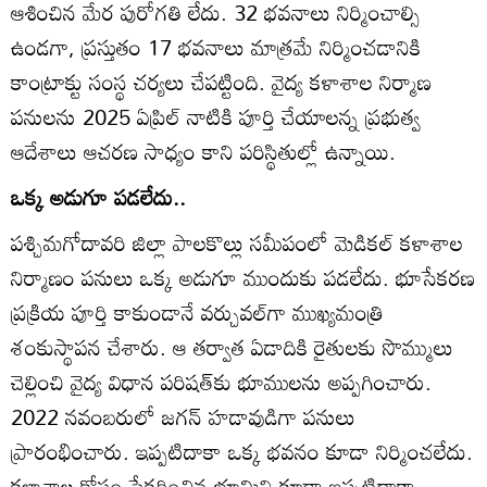
ఆశించిన మేర పురోగతి లేదు. 32 భవనాలు నిర్మించాల్సి
ఉండగా, ప్రస్తుతం 17 భవనాలు మాత్రమే నిర్మించడానికి
కాంట్రాక్టు సంస్థ చర్యలు చేపట్టింది. వైద్య కళాశాల నిర్మాణ
పనులను 2025 ఏప్రిల్‌ నాటికి పూర్తి చేయాలన్న ప్రభుత్వ
ఆదేశాలు ఆచరణ సాధ్యం కాని పరిస్థితుల్లో ఉన్నాయి.
ఒక్క అడుగూ పడలేదు..
పశ్చిమగోదావరి జిల్లా పాలకొల్లు సమీపంలో మెడికల్‌ కళాశాల
నిర్మాణం పనులు ఒక్క అడుగూ ముందుకు పడలేదు. భూసేకరణ
ప్రక్రియ పూర్తి కాకుండానే వర్చువల్‌గా ముఖ్యమంత్రి
శంకుస్థాపన చేశారు. ఆ తర్వాత ఏడాదికి రైతులకు సొమ్ములు
చెల్లించి వైద్య విధాన పరిషత్‌కు భూములను అప్పగించారు.
2022 నవంబరులో జగన్‌ హడావుడిగా పనులు
ప్రారంభించారు. ఇప్పటిదాకా ఒక్క భవనం కూడా నిర్మించలేదు.
కళాశాల కోసం సేకరించిన భూమిని కూడా ఇప్పటిదాకా