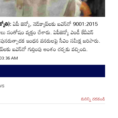
్యోతి):
ఏపీ జెన్కో, నెడ్‌క్యాప్‌లకు ఐఎస్‌వో 9001:2015
బు సంతోషం వ్యక్తం చేశారు. ఏపీజెన్కో ఎండీ కేవీఎన్‌
 పునరుత్పాదక ఇంధన వనరులపై సీఎం సమీక్ష జరిపారు.
ాప్‌లకు ఐఎస్‌వో గుర్తింపు అంశం చర్చకు వచ్చింది.
| 03:36 AM
మరిన్ని చదవండి