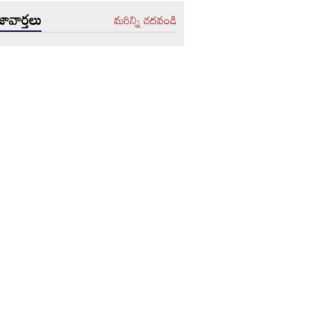
ావార్తలు
మరిన్ని చదవండి