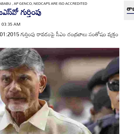
BABU , AP GENCO, NEDCAPS ARE ISO ACCREDITED
తాజ
 ఐఎస్‌వో గుర్తింపు
 | 03:35 AM
వో 9001:2015 గుర్తింపు రావడంపై సీఎం చంద్రబాబు సంతోషం వ్యక్తం