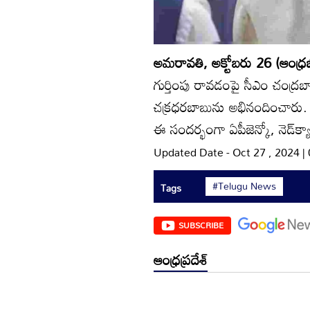
అమరావతి, అక్టోబరు 26 (ఆంధ్రజ
గుర్తింపు రావడంపై సీఎం చంద్రబా
చక్రధరబాబును అభినందించారు.
ఈ సందర్భంగా ఏపీజెన్కో, నెడ్‌క్య
Updated Date - Oct 27 , 2024 
#Telugu News
Tags
SUBSCRIBE
ఆంధ్రప్రదేశ్