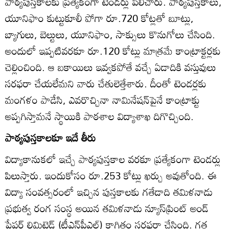
పాఠ్యపుస్తకాలకు ప్రత్యేకంగా టెండర్లు పిలిచారు. పాఠ్యపుస్తకాలు,
యూనిఫాం కుట్టుకూలీ పోగా రూ.720 కోట్లతో బూట్లు,
బ్యాగులు, బెల్టులు, యూనిఫాం, సాక్సులు కొనుగోలు చేసింది.
అందులో ఇప్పటివరకూ రూ.120 కోట్లు మాత్రమే కాంట్రాక్టర్లకు
చెల్లించింది. ఆ బకాయిలు ఇవ్వకపోతే వచ్చే ఏడాదికి వస్తువులు
సరఫరా చేయలేమని వారు చేతులెత్తేశారు. దీంతో టెండర్లకు
మంగళం పాడేసి, ఎవరొచ్చినా నామినేషన్‌పైనే కాంట్రాక్టు
అప్పగిస్తామనే స్థాయికి పాఠశాల విద్యాశాఖ దిగొచ్చింది.
పాఠ్యపుస్తకాలకూ ఇదే తీరు
విద్యాకానుకలో ఇచ్చే పాఠ్యపుస్తకాల వరకూ ప్రత్యేకంగా టెండర్లు
పిలుస్తారు. ఇందుకోసం రూ.253 కోట్లు ఖర్చు అవుతోంది. ఈ
విద్యా సంవత్సరంలో ఇచ్చిన పుస్తకాలకు గతేడాది తమిళనాడు
ప్రభుత్వ రంగ సంస్థ అయిన తమిళనాడు న్యూస్‌ప్రింట్‌ అండ్‌
పేపర్‌ లిమిటెడ్‌ (టీఎన్‌పీఎల్‌) కాగితం సరఫరా చేసింది. గత