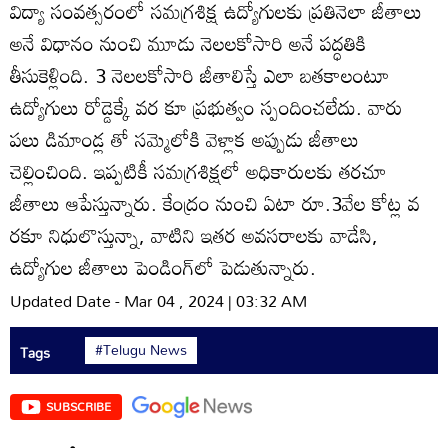
విద్యా సంవత్సరంలో సమగ్రశిక్ష ఉద్యోగులకు ప్రతినెలా జీతాలు
అనే విధానం నుంచి మూడు నెలలకోసారి అనే పద్ధతికి
తీసుకెళ్లింది. 3 నెలలకోసారి జీతాలిస్తే ఎలా బతకాలంటూ
ఉద్యోగులు రోడ్డెక్కే వర కూ ప్రభుత్వం స్పందించలేదు. వారు
పలు డిమాండ్ల తో సమ్మెలోకి వెళ్లాక అప్పుడు జీతాలు
చెల్లించింది. ఇప్పటికీ సమగ్రశిక్షలో అధికారులకు తరచూ
జీతాలు ఆపేస్తున్నారు. కేంద్రం నుంచి ఏటా రూ.3వేల కోట్ల వ
రకూ నిధులొస్తున్నా, వాటిని ఇతర అవసరాలకు వాడేసి,
ఉద్యోగుల జీతాలు పెండింగ్‌లో పెడుతున్నారు.
Updated Date - Mar 04 , 2024 | 03:32 AM
#Telugu News
Tags
SUBSCRIBE