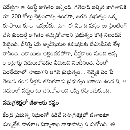
పదేళ్లుగా ఆ సంస్థే కాగితం ఇస్తోంది. గతేడాది ఇచ్చిన కాగితానికి
రూ.200 కోట్లు చెల్లించాల్సి ఉండగా, జగన్‌ ప్రభుత్వం ఒక్క
రూపాయి కూడా ఇవ్వలేదు. పైగా ఈ ఏడాది పుస్తకాలు ప్రింటింగ్‌
చేసే ప్రింటర్లే కాగితం తెచ్చుకోవాలని ప్రభుత్వం కొత్త నిబంధన
పెట్టింది. దీనిపై ఏపీ జ్యుడీషియల్‌ కమిషన్‌కు టీఎన్‌పీఎల్‌ లేఖ
రాసింది. బకాయిలు చెల్లించకపోగా, దీర్ఘకాలం నుంచి ఉన్న
కాంట్రాక్టు వదులుకోవడం ఏమిటని నిలదీసింది. దీంతో
ఏంచేయాలో పాలుపోని జగన్‌ ప్రభుత్వం... చెన్నైకి పం పే
తెలుగు గంగ నీళ్లకు తమిళనాడు ప్రభుత్వం బకాయి ఉంద ని, ఆ
నిధులతో సర్దుబాటు చేసుకోవాలని చెప్పి తప్పించుకుంది.
సమగ్రశిక్షలో జీతాలకు కష్టం
కేంద్ర ప్రభుత్వ నిధులతో నడిచే సమగ్రశిక్షలో జీతాలకూ
డబ్బుల్లేక పాఠశాల విద్యాశాఖ నానాపాట్లు ప డుతోంది. ఈ