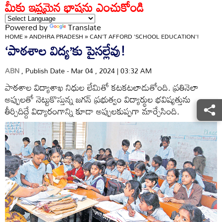
మీకు ఇష్టమైన భాషను ఎంచుకోండి
Powered by
Translate
HOME
»
ANDHRA PRADESH
»
CAN'T AFFORD 'SCHOOL EDUCATION'!
‘పాఠశాల విద్య’కు పైసల్లేవు!
ABN
, Publish Date - Mar 04 , 2024 | 03:32 AM
పాఠశాల విద్యాశాఖ నిధుల లేమితో కటకటలాడుతోంది. ప్రతినెలా
అప్పులతో నెట్టుకొస్తున్న జగన్‌ ప్రభుత్వం విద్యార్థుల భవిష్యత్తును
తీర్చిదిద్దే విద్యారంగాన్ని కూడా అప్పులకుప్పగా మార్చేసింది.