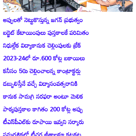
అప్పులతో నెట్టుకొస్తున్న జగన్‌ ప్రభుత్వం
బడ్జెట్‌ కేటాయింపులు పుస్తకాలకే పరిమితం
నిధుల్లేక విద్యాకానుక చెల్లింపులకు బ్రేక్‌
2023-24లో రూ.600 కోట్ల బకాయిలు
కనీసం 50ు చెల్లించాలన్న కాంట్రాక్టర్లు
డబ్బులిస్తేనే వచ్చే విద్యాసంవత్సరానికి
కానుక సామగ్రి సరఫరా అంటూ మెలిక
పాఠ్యపుస్తకాల కాగితం 200 కోట్ల అప్పు
టీఎన్‌పీఎల్‌కు రూపాయి ఇవ్వని సర్కారు
సమగ్రశిక్షలో టీచర్ల జీతాలకూ కటకట