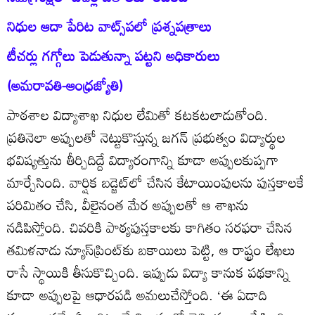
నిధుల ఆదా పేరిట వాట్స్‌పలో ప్రశ్నపత్రాలు
టీచర్లు గగ్గోలు పెడుతున్నా పట్టని అధికారులు
(అమరావతి-ఆంధ్రజ్యోతి)
పాఠశాల విద్యాశాఖ నిధుల లేమితో కటకటలాడుతోంది.
ప్రతినెలా అప్పులతో నెట్టుకొస్తున్న జగన్‌ ప్రభుత్వం విద్యార్థుల
భవిష్యత్తును తీర్చిదిద్దే విద్యారంగాన్ని కూడా అప్పులకుప్పగా
మార్చేసింది. వార్షిక బడ్జెట్‌లో చేసిన కేటాయింపులను పుస్తకాలకే
పరిమితం చేసి, వీలైనంత మేర అప్పులతో ఆ శాఖను
నడిపిస్తోంది. చివరికి పాఠ్యపుస్తకాలకు కాగితం సరఫరా చేసిన
తమిళనాడు న్యూస్‌ప్రింట్‌కు బకాయిలు పెట్టి, ఆ రాష్ట్రం లేఖలు
రాసే స్థాయికి తీసుకొచ్చింది. ఇప్పుడు విద్యా కానుక పథకాన్ని
కూడా అప్పులపై ఆధారపడి అమలుచేస్తోంది. ‘ఈ ఏడాది