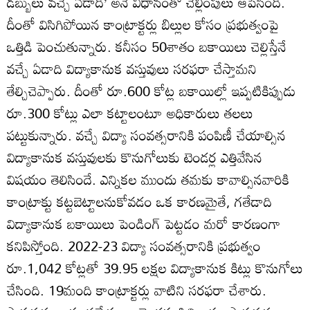
డబ్బులు వచ్చే ఏడాది’ అనే విధానంతో చెల్లింపులు ఆపేసింది.
దీంతో విసిగిపోయిన కాంట్రాక్టర్లు బిల్లుల కోసం ప్రభుత్వంపై
ఒత్తిడి పెంచుతున్నారు. కనీసం 50శాతం బకాయిలు చెల్లిస్తేనే
వచ్చే ఏడాది విద్యాకానుక వస్తువులు సరఫరా చేస్తామని
తేల్చిచెప్పారు. దీంతో రూ.600 కోట్ల బకాయిల్లో ఇప్పటికిప్పుడు
రూ.300 కోట్లు ఎలా కట్టాలంటూ అధికారులు తలలు
పట్టుకున్నారు. వచ్చే విద్యా సంవత్సరానికి పంపిణీ చేయాల్సిన
విద్యాకానుక వస్తువులకు కొనుగోలుకు టెండర్ల ఎత్తివేసిన
విషయం తెలిసిందే. ఎన్నికల ముందు తమకు కావాల్సినవారికి
కాంట్రాక్టు కట్టబెట్టాలనుకోవడం ఒక కారణమైతే, గతేడాది
విద్యాకానుక బకాయిలు పెండింగ్‌ పెట్టడం మరో కారణంగా
కనిపిస్తోంది. 2022-23 విద్యా సంవత్సరానికి ప్రభుత్వం
రూ.1,042 కోట్లతో 39.95 లక్షల విద్యాకానుక కిట్లు కొనుగోలు
చేసింది. 19మంది కాంట్రాక్టర్లు వాటిని సరఫరా చేశారు.