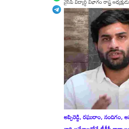
వైసీపీ విద్యార్థి విభాగం రాష్ట్ర అధ్యక
అప్పిరెడ్డి, రఘురాం, నందిగం, 
వారి ఆదేశాలతోనే టీడీపీ కార్యాలయ