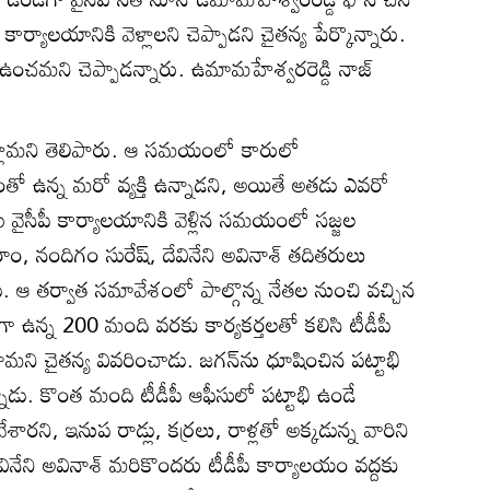
ర కార్యాలయానికి వెళ్లాలని చెప్పాడని చైతన్య పేర్కొన్నారు.
ంచమని చెప్పాడన్నారు. ఉమామహేశ్వరరెడ్డి నాజ్‌
ెళ్లామని తెలిపారు. ఆ సమయంలో కారులో
ంతో ఉన్న మరో వ్యక్తి ఉన్నాడని, అయితే అతడు ఎవరో
 వైసీపీ కార్యాలయానికి వెళ్లిన సమయంలో సజ్జల
ఘురాం, నందిగం సురేష్‌, దేవినేని అవినాశ్‌ తదితరులు
ు. ఆ తర్వాత సమావేశంలో పాల్గొన్న నేతల నుంచి వచ్చిన
ంగా ఉన్న 200 మంది వరకు కార్యకర్తలతో కలిసి టీడీపీ
ని చైతన్య వివరించాడు. జగన్‌ను ధూషించిన పట్టాభి
డు. కొంత మంది టీడీపీ ఆఫీసులో పట్టాభి ఉండే
ని, ఇనుప రాడ్లు, కర్రలు, రాళ్లతో అక్కడున్న వారిని
 దేవినేని అవినాశ్‌ మరికొందరు టీడీపీ కార్యాలయం వద్దకు