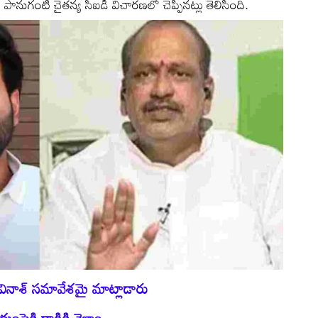
్షుడు పానుగంటి చైతన్య సీఐడీ విచారణలో చెప్పినట్లు తెలిసింది.
అవినాశ్‌ సమావేశమై మాట్లాడారు
ంపైకి దాడికి వెళ్లాం