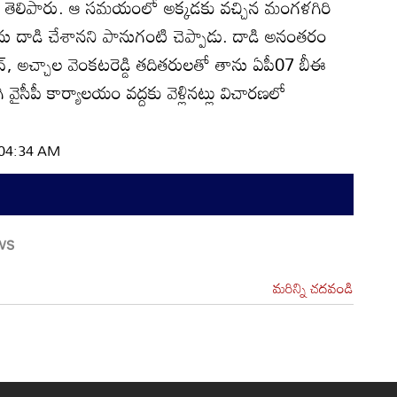
ారని తెలిపారు. ఆ సమయంలో అక్కడకు వచ్చిన మంగళగిరి
 తాను దాడి చేశానని పానుగంటి చెప్పాడు. దాడి అనంతరం
ంద్‌, అచ్చాల వెంకటరెడ్డి తదితరులతో తాను ఏపీ07 బీఈ
ైసీపీ కార్యాలయం వద్దకు వెళ్లినట్లు విచారణలో
| 04:34 AM
మరిన్ని చదవండి