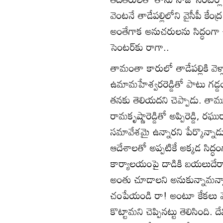
వెంటనే తాడేపల్లిలోని వైసీపీ కేంద్
అంతేగాక అనుచరులను సిద్ధంగా ఉ
సెంటర్‌కు రాగా..
తామంతా కారులో తాడేపల్లికి వ
ఉమామహేశ్వరరెడ్డితో పాటు గడ్డ
తనకు తెలియదని చెప్పాడు. తాము
రామకృష్ణారెడ్డితో అప్పిరెడ్డి, ర
సమావేశమై ఉన్నారని పేర్కొన్నాడ
ఆదేశాలతో అప్పటికే అక్కడ సిద్ధ
కార్యాలయంపై దాడికి బయలుదేరామ
అంతు చూడాలని అనుకున్నామన్నా
చంపేయండి రా! అంటూ కేకలు వేశార
కొట్టామని చెప్పినట్టు తెలిసింది.