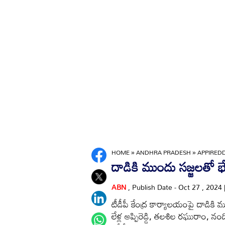
HOME
»
ANDHRA PRADESH
»
APPIRED
దాడికి ముందు సజ్జలతో భ
ABN
, Publish Date - Oct 27 , 2024
టీడీపీ కేంద్ర కార్యాలయంపై దాడికి మ
లేళ్ల అప్పిరెడ్డి, తలశిల రఘురాం, నం