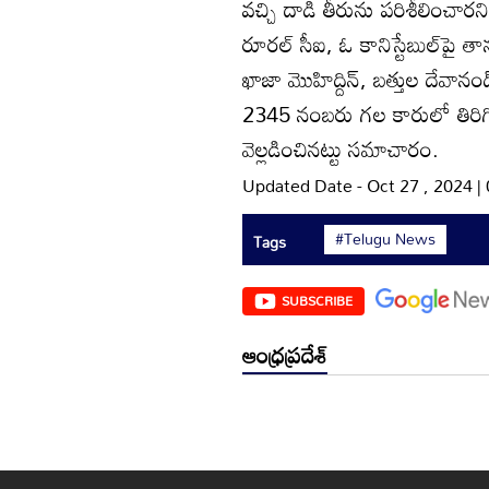
వచ్చి దాడి తీరును పరిశీలించ
రూరల్‌ సీఐ, ఓ కానిస్టేబుల్‌పై
ఖాజా మొహిద్దిన్‌, బత్తుల దేవాన
2345 నంబరు గల కారులో తిరిగి వ
వెల్లడించినట్టు సమాచారం.
Updated Date - Oct 27 , 2024 
#Telugu News
Tags
SUBSCRIBE
ఆంధ్రప్రదేశ్