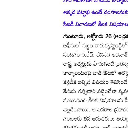
అక్కడ పట్టాభి ఉంటే చంపాలనుకు
సీఐడీ విచారణలో కీలక విషయాలు వ
గుంటూరు, అక్టోబరు 26 (ఆంధ్రజ
ఆఫీసులో సజ్జల రామకృష్ణారెడ్డితో
నందిగం సురేష్‌, దేవినేని అవినాశ్
రాష్ట్ర అధ్యక్షుడు పానుగంటి చైతన్
కార్యాలయంపై దాడి కేసులో అరెస్ట
కస్టడీకి ఇచ్చిన విషయం తెలిసి
కేసును తప్పుదారి పట్టించేలా వ్య
సంబంధించి కీలక విషయాలను సీఐడ
వెల్లడించాయి. ఆ వివరాల ప్రకార
గంటలకు తన అనుచరులు తియ్యగూర గ
తదితరులతో తాను నాజ్‌ సెంటర్లో 