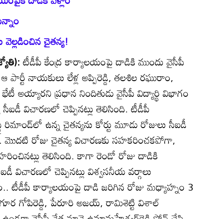
న్నాం
ెల్లడించిన చైతన్య!
్యోతి):
టీడీపీ కేంద్ర కార్యాలయంపై దాడికి ముందు వైసీపీ
 ఆ పార్టీ నాయకులు లేళ్ల అప్పిరెడ్డి, తలశిల రఘురాం,
‌ భేటీ అయ్యారని ప్రధాన నిందితుడు వైసీపీ విద్యార్థి విభాగం
య సీఐడీ విచారణలో చెప్పినట్లు తెలిసింది. టీడీపీ
ై రిమాండ్‌లో ఉన్న చైతన్యను కోర్టు మూడు రోజులు సీఐడీ
ందే. మొదటి రోజు చైతన్య విచారణకు సహకరించకపోగా,
వహరించినట్లు తెలిసింది. కాగా రెండో రోజు దాడికి
ీ విచారణలో చెప్పినట్లు విశ్వసనీయ వర్గాలు
ం.. టీడీపీ కార్యాలయంపై దాడి జరిగిన రోజు మధ్యాహ్నం 3
ోపిరెడ్డి, పేరూరి అజయ్‌, రామిశెట్టి విశాల్‌
ఉండగా వైసీపీ నేత నూనె ఉమామహేశ్వర్‌రెడ్డి ఫోన్‌ చేసి