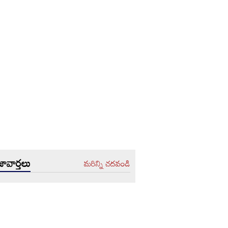
ావార్తలు
మరిన్ని చదవండి