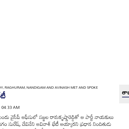
DY, RAGHURAM, NANDIGAM AND AVINASH MET AND SPOKE
తాజ
ేటీ
 | 04:33 AM
ుందు వైసీపీ ఆఫీసులో సజ్జల రామకృష్ణారెడ్డితో ఆ పార్టీ నాయకులు
దిగం సురేష్‌, దేవినేని అవినాశ్‌ భేటీ అయ్యారని ప్రధాన నిందితుడు