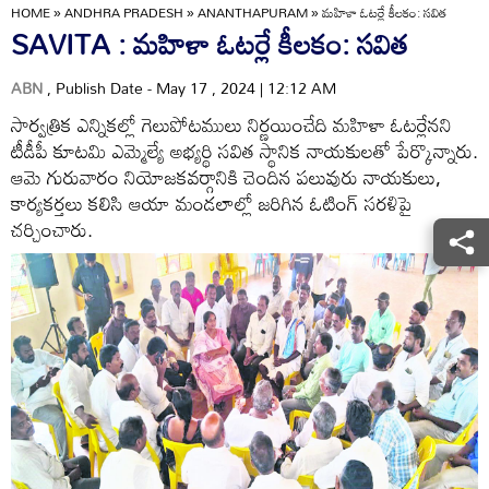
HOME
»
ANDHRA PRADESH
»
ANANTHAPURAM
»
మహిళా ఓటర్లే కీలకం: సవిత
SAVITA : మహిళా ఓటర్లే కీలకం: సవిత
ABN
, Publish Date - May 17 , 2024 | 12:12 AM
సార్వత్రిక ఎన్నికల్లో గెలుపోటములు నిర్ణయించేది మహిళా ఓటర్లేనని
టీడీపీ కూటమి ఎమ్మెల్యే అభ్యర్థి సవిత స్థానిక నాయకులతో పేర్కొన్నారు.
ఆమె గురువారం నియోజకవర్గానికి చెందిన పలువురు నాయకులు,
కార్యకర్తలు కలిసి ఆయా మండలాల్లో జరిగిన ఓటింగ్‌ సరళిపై
చర్చించారు.