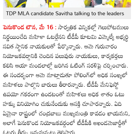
TDP MLA candidate Savitha talking to the leaders
పెనుకొండ టౌన, మే 16 :
సార్వత్రిక ఎన్నికల్లో గెలుపోటములు
నిర్ణయించేది మహిళా ఓటర్లేనని టీడీపీ కూటమి ఎమ్మెల్యే అభ్యర్థి
సవిత స్థానిక నాయకులతో పేర్కొన్నారు. ఆమె గురువారం
నియోజకవర్గానికి చెందిన పలువురు నాయకులు, కార్యకర్తలు
కలిసి ఆయా మండలాల్లో జరిగిన ఓటింగ్‌ సరళిపై చర్చించారు.
ఈ సందర్భంగా ఆమె మాట్లాడుతూ పోలింగ్‌లో అధిక సంఖ్యలో
మహిళలు పాల్గొని బారులు తీరారన్నారు. టీడీపీ మేనిఫెస్టో
ఉపయో గకరంగా ఉండటంతో మహిళలు అధిక శాతం ఓటు
హక్కు వినియోగిం చుకునేందుకు ఆసక్తి చూపారన్నారు. ఏది
ఏమైనా రాష్ట్రంలో చంద్రబాబు ముఖ్యమంత్రి కావడం ఖాయమని,
అలాగే పెనుకొండ నియోజకవర్గంలో టీడీపీకి అఖండమెజార్టీతో
ఓటరు తీర్పు ఇవ్వనున్నట్లు తెలిపారు.