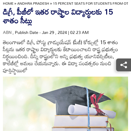
HOME
»
ANDHRA PRADESH
»
15 PERCENT SEATS FOR STUDENTS FROM OTHE
డిగ్రీ, పీజీలో ఇతర రాష్ట్రాల విద్యార్థులకు 15
శాతం సీట్లు
ABN
, Publish Date - Jan 29 , 2024 | 02:23 AM
తెలంగాణలో డిగ్రీ, పోస్టు గ్రాడ్యుయేషన్‌ (పీజీ) కోర్సుల్లో 15 శాతం
సీట్లను ఇతర రాష్ట్రాల విద్యార్థులకు కేటాయించాలని రాష్ట్ర ప్రభుత్వం
నిర్ణయించింది. దీన్ని రాష్ట్రంలోని అన్ని ప్రభుత్వ యూనివర్సిటీలు,
కాలేజీల్లో అమలు చేయనున్నారు. ఈ విద్యా సంవత్సరం నుంచి
పూర్తిస్థాయిలో