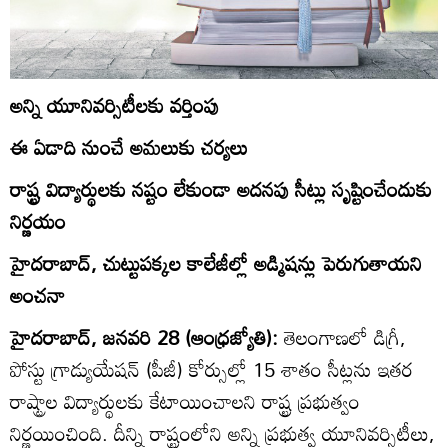
అన్ని యూనివర్సిటీలకు వర్తింపు
ఈ ఏడాది నుంచే అమలుకు చర్యలు
రాష్ట్ర విద్యార్థులకు నష్టం లేకుండా అదనపు సీట్లు సృష్టించేందుకు
నిర్ణయం
హైదరాబాద్‌, చుట్టుపక్కల కాలేజీల్లో అడ్మిషన్లు పెరుగుతాయని
అంచనా
హైదరాబాద్‌, జనవరి 28 (ఆంధ్రజ్యోతి):
తెలంగాణలో డిగ్రీ,
పోస్టు గ్రాడ్యుయేషన్‌ (పీజీ) కోర్సుల్లో 15 శాతం సీట్లను ఇతర
రాష్ట్రాల విద్యార్థులకు కేటాయించాలని రాష్ట్ర ప్రభుత్వం
నిర్ణయించింది. దీన్ని రాష్ట్రంలోని అన్ని ప్రభుత్వ యూనివర్సిటీలు,