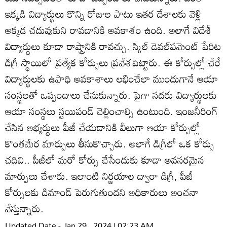
ఇక్కడి విద్యార్థులు కొన్ని రోజుల పాటు ఇతర దేశాలకు వెళ్లి
అక్కడ చదువుకుని రావడానికి అవకాశం ఉంది. అలాగే విదేశీ
విద్యార్థులు కూడా రాష్ట్రానికి రావచ్చు. స్కిల్‌ డెవల్‌పమెంట్‌ పేరిట
డిగ్రీ స్థాయిలో ప్రత్యేక కోర్సులు ప్రవేశపెట్టారు. ఈ కోర్సుల్లో చేరే
విద్యార్థులకు ఉపాధి అవకాశాలు లభించేలా ముందుగానే ఆయా
సంస్థలతో ఒప్పందాలు చేసుకున్నారు. పైగా సదరు విద్యార్థులకు
ఆయా సంస్థలు స్టయిపండ్‌ చెల్లించాల్సి ఉంటుంది. ఇంజనీరింగ్‌
చేసిన అభ్యర్థులు పీజీ చేయడానికి వీలుగా ఆయా కోర్సుల్లో
కొంతమేర మార్పులు తీసుకొచ్చారు. అలాగే డిగ్రీలో ఒక కోర్సు
చదివి.. పీజీలో మరో కోర్సు చేసేందుకు కూడా అవసరమైన
మార్పులు చేశారు. ఇలాంటి నిర్ణయాల ద్వారా డిగ్రీ, పీజీ
కోర్సులకు డిమాండ్‌ పెరుగుతుందని అధికారులు అంచనా
వేస్తున్నారు.
Updated Date - Jan 29 , 2024 | 02:23 AM