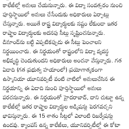
కాలేజీల్లో అమలు చేయనున్నారు. ఈ విద్యా సంవత్సరం నుంచి
పూర్తిస్థాయిలో అమలు చేసేందుకు అధికారులు ఏర్పాట్లు
చేస్తున్నారు. అయితే రాష్ట్ర విద్యార్థులకు నష్టం లేకుండా ఇతర
రాష్ట్రాల విద్యార్థులకు అదనపు సీట్లు సృష్టించనున్నారు.
డిమాండ్‌ను బట్టి ఎప్పటికప్పుడు ఈ సీట్లు పెంచాలని
నిర్ణయించారు. ఈ నిర్ణయంతో రాష్ట్రంలోని విద్యా వ్యవస్థ
అభివృద్ధి చెందుతుందని అధికారులు అంచనా వేస్తున్నారు. గత
ఏడాది (గత ప్రభుత్వ హయాంలో) ప్రయోగాత్మకంగా
ఉస్మానియా యూనివర్సిటీ వంటి వాటిలో అమలుచేసిన ఈ
నిర్ణయాన్ని ఈ ఏడాది నుంచి పూర్తిస్థాయిలో అమలు
పరచనున్నారు. ఈ నిర్ణయంతో హైదరాబాద్‌, దాని చుట్టూ ఉన్న
కాలేజీల్లో ఇతర రాష్ట్రాల విద్యార్థుల అడ్మిషన్లు పెరగవచ్చని
భావిస్తున్నారు. ఈ 15 శాతం సీట్లలో ఎలాంటి రిజర్వేషన్లు
ఉండవు. క్యాంపస్‌ ఉన్న కాలేజీలు, యూనివర్సిటీల్లో ఈ కోటా