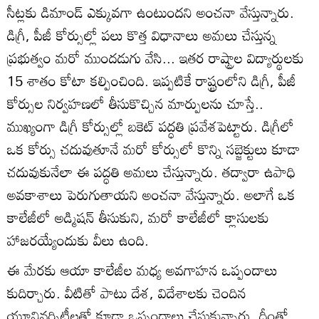
సీట్లకు డిమాండ్‌ ఎక్కువగా ఉంటుందని అంచనా వేస్తున్నారు.
డిగ్రీ, పీజీ కోర్సుల్లో పలు కొత్త విధానాలు అమలు చేస్తున్న
ప్రభుత్వం మరో ముందడుగు వేసి... ఇతర రాష్ట్రాల విద్యార్థులకు
15 శాతం కోటా కల్పించింది. ఇప్పటికే రాష్ట్రంలోని డిగ్రీ, పీజీ
కోర్సుల నిర్వహణలో తీసుకొచ్చిన మార్పులను చూస్తే..
ముఖ్యంగా డిగ్రీ కోర్సుల్లో బకెట్‌ పద్ధతి ప్రవేశపెట్టారు. డిగ్రీలో
ఒక కోర్సు చదువుతూనే మరో కోర్సులో కొన్ని సబ్జెక్టులు కూడా
చదువుకునేలా ఈ పద్ధతి అమలు చేస్తున్నారు. తద్వారా ఉపాధి
అవకాశాలు పెరుగుతాయని అంచనా వేస్తున్నారు. అలాగే ఒక
కాలేజీలో అడ్మిషన్‌ తీసుకుని, మరో కాలేజీలో క్లాసులకు
హాజరయ్యేందుకు వీలు ఉంది.
ఈ మేరకు ఆయా కాలేజీల మధ్య అవగాహన ఒప్పందాలు
కుదిర్చారు. వీటితో పాటు దేశ, విదేశాలకు చెందిన
యూనివర్సిటీలతో కూడా ఒప్పందాలు చేసుకున్నారు. దీంతో