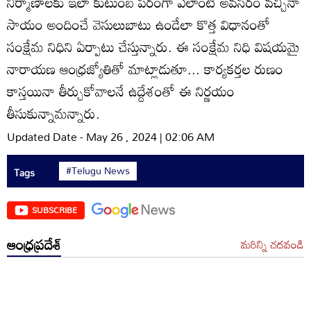
నిర్మాణాలకు ఇలా కుటుంబ పరంగా ఎలాంటి అవసరం వచ్చినా
సాయం అందించే వెసులుబాటు ఉండేలా కొత్త విధానంతో
సంక్షేమ నిధిని ఏర్పాటు చేస్తున్నారు. ఈ సంక్షేమ నిధి విషయమై
నారాయణ ఆంధ్రజ్యోతితో మాట్లాడుతూ... కార్యకర్తల రుణం
కాస్తయినా తీర్చుకోవాలనే ఉద్దేశంతో ఈ నిర్ణయం
తీసుకున్నామన్నారు.
Updated Date - May 26 , 2024 | 02:06 AM
#Telugu News
Tags
SUBSCRIBE
ఆంధ్రప్రదేశ్
మరిన్ని చదవండి