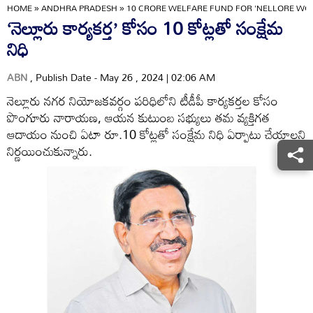
HOME
»
ANDHRA PRADESH
»
10 CRORE WELFARE FUND FOR 'NELLORE WO
‘నెల్లూరు కార్యకర్త’ కోసం 10 కోట్లతో సంక్షేమ
నిధి
ABN
, Publish Date - May 26 , 2024 | 02:06 AM
నెల్లూరు నగర నియోజకవర్గం పరిధిలోని టీడీపీ కార్యకర్తల కోసం
పొంగూరు నారాయణ, ఆయన కుటుంబ సభ్యులు తమ వ్యక్తిగత
ఆదాయం నుంచి ఏటా రూ.10 కోట్లతో సంక్షేమ నిధి ఏర్పాటు చేయాలని
నిర్ణయించుకున్నారు.