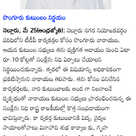
పొంగూరు కుటుంబం నిర్ణయం
నెల్లూరు, మే 25(ఆంధ్రజ్యోతి):
నెల్లూరు నగర నియోజకవర్గం
పరిధిలోని టీడీపీ కార్యకర్తల కోసం పొంగూరు నారాయణ,
ఆయన కుటుంబ సభ్యులు తమ వ్యక్తిగత ఆదాయం నుంచి ఏటా
రూ.10 కోట్లతో సంక్షేమ నిధి ఏర్పాటు చేయాలని
నిర్ణయించుకున్నారు. త్వరలో ఈ విషయాన్ని అధికారికంగా
ప్రకటిస్తామని నారాయణ తెలిపారు. తమ కోసం పనిచేసిన
కార్యకర్తలకు, వారి కుటుంబాలకు అండ గా నిలవాలనే
దృక్పథంతో నారాయణ కుటుంబ సభ్యులు ప్రారంభించనున్న ఈ
సంక్షేమ నిధి రాష్ట్ర రాజకీయల్లో కొత్త సంప్రదాయంగా
భావిస్తున్నారు. కా ర్యకర్త కుటుంబానికి విద్య, వైద్యం
సాయాలతోపాటు వివాహాది శుభ కార్యాల కు, గృహ