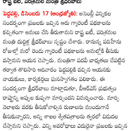
రాష్ట్ర ఐటీ, పరిశ్రమల మంత్రి శ్రీధర్‌బాబు
పెద్దపల్లి, డిసెంబరు 17 (ఆంధ్రజ్యోతి):
అసెంబ్లీ ఎన్నికల
సందర్భంగా ప్రజలకు ఇచ్చిన ఆరు గ్యారెంటీ పథకాలను
కచ్చితంగా అమలు చేసి తీరుతామని రాష్ట్ర ఐటీ, పరిశ్రమల
మంత్రి దుద్దిళ్ల శ్రీధర్‌బాబు స్పష్టం చేశారు. రానున్న పదిహేను
రోజుల్లో మరో రెండు గ్యారెంటీ పథకాలను అమల్లోకి తీసుకు
వస్తామని ఆయన చెప్పారు. మంత్రిగా పదవీ బాధ్యతలు చేపట్టిన
తర్వాత తొలిసారి ఆదివారం పెద్దపల్లికి వచ్చిన ఆయనకు
నాయకులు, కార్యకర్తలు ఘనస్వాగతం పలికారు. ఈ
సందర్భంగా శ్రీధర్‌బాబు మాట్లాడుతూ, బీఆర్‌ఎస్‌ ప్రభుత్వం
రాష్ట్రాన్ని అప్పుల కుప్పగా మార్చిందని విమర్శించారు. మార్చి
నెలాఖరు వరకు తీసుకోవాల్సిన రుణాలను ముందుగానే
తీసుకున్నారని, అన్ని శాఖల శ్వేతపత్రాలను త్వరలో విడుదల
చేస్తామని చెప్పారు. ఎన్ని అవరోధాలు ఎదురైనా ప్రజలకు ఇచ్చిన