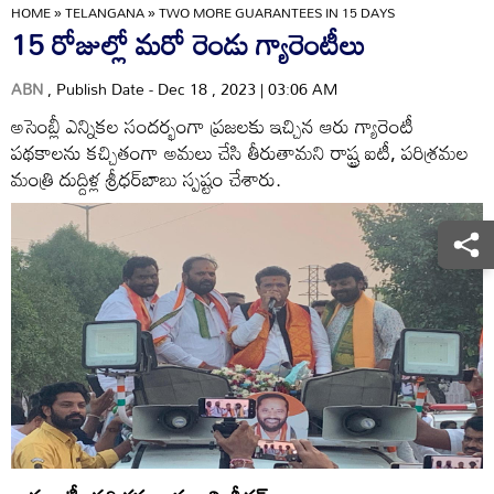
HOME
»
TELANGANA
»
TWO MORE GUARANTEES IN 15 DAYS
15 రోజుల్లో మరో రెండు గ్యారెంటీలు
ABN
, Publish Date - Dec 18 , 2023 | 03:06 AM
అసెంబ్లీ ఎన్నికల సందర్భంగా ప్రజలకు ఇచ్చిన ఆరు గ్యారెంటీ
పథకాలను కచ్చితంగా అమలు చేసి తీరుతామని రాష్ట్ర ఐటీ, పరిశ్రమల
మంత్రి దుద్దిళ్ల శ్రీధర్‌బాబు స్పష్టం చేశారు.