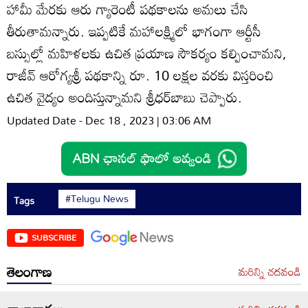
హామీ మేరకు ఆరు గ్యారెంటీ పథకాలను అమలు చేసి
తీరుతామన్నారు. ఇప్పటికే మహాలక్ష్మిలో భాగంగా ఆర్టీసీ
బస్సుల్లో మహిళలకు ఉచిత ప్రయాణ సౌకర్యం కల్పించామని,
రాజీవ్‌ ఆరోగ్యశ్రీ పథకాన్ని రూ. 10 లక్షల వరకు విస్తరించి
ఉచిత వైద్యం అందిస్తున్నామని శ్రీధర్‌బాబు చెప్పారు.
Updated Date - Dec 18 , 2023 | 03:06 AM
#Telugu News
Tags
SUBSCRIBE
తెలంగాణ
మరిన్ని చదవండి