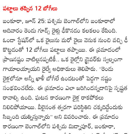
పట్టాలు తప్పిన 12 బోగీలు
బంకూరా, జూన్‌ 25: పశ్చిమ బెంగాల్‌లోని బంకూరాలో
ఆదివారం రెండు గూడ్స్‌ రైళ్లు ఢీకొనడం కలకలం రేపింది.
ఓండా స్టేషన్‌లో ఒక రైలును మరో రైలు వెనుక నుంచి వచ్చి ఢీ
కొట్టడంతో 12 బోగీలు పట్టాలు తప్పాయి. ఈ ప్రమాదంలో
ప్రాణనష్టం వాటిల్లనప్పటికీ.. ఒక రైల్లోని డ్రైవర్‌కు స్వల్పంగా
గాయాలయ్యాయని రైల్వే అధికారులు తెలిపారు. ‘‘రెండు
రైళ్లలోనూ అన్నీ ఖాళీ బోగీలే ఉండటంతో పెద్దగా నష్టం
సంభవించలేదు. ఈ ప్రమాదం ఎలా జరిగిందన్నదానిపై స్పష్టత
రావాల్సి ఉంది. ఘటన కారణంగా రైళ్ల రాకపోకలు
నిలిచిపోయాయి. వీలైనంత త్వరగా పరిస్థితిని చక్కదిద్దేందుకు
సిబ్బంది యత్నిస్తున్నారు’’ అని వివరించారు. ఈ ప్రమాదం
కారణంగా బెంగాల్‌లోని పశ్చిమ మిడ్నాపూర్‌, బంకూరా,