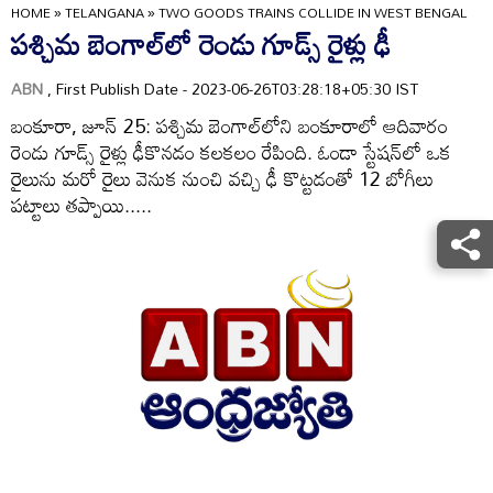
HOME
»
TELANGANA
»
TWO GOODS TRAINS COLLIDE IN WEST BENGAL
పశ్చిమ బెంగాల్‌లో రెండు గూడ్స్‌ రైళ్లు ఢీ
ABN
, First Publish Date - 2023-06-26T03:28:18+05:30 IST
బంకూరా, జూన్‌ 25: పశ్చిమ బెంగాల్‌లోని బంకూరాలో ఆదివారం
రెండు గూడ్స్‌ రైళ్లు ఢీకొనడం కలకలం రేపింది. ఓండా స్టేషన్‌లో ఒక
రైలును మరో రైలు వెనుక నుంచి వచ్చి ఢీ కొట్టడంతో 12 బోగీలు
పట్టాలు తప్పాయి.....