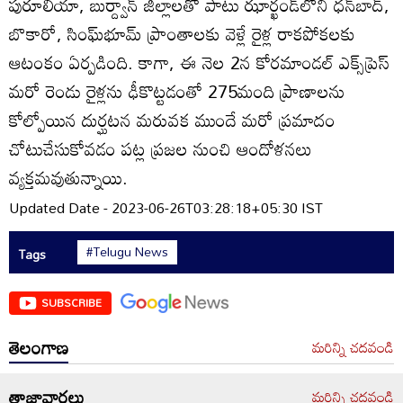
పురూలియా, బుర్ద్వాన్‌ జిల్లాలతో పాటు ఝార్ఖండ్‌లోని ధన్‌బాద్‌,
బొకారో, సింఘ్‌భూమ్‌ ప్రాంతాలకు వెళ్లే రైళ్ల రాకపోకలకు
ఆటంకం ఏర్పడింది. కాగా, ఈ నెల 2న కోరమాండల్‌ ఎక్స్‌ప్రెస్‌
మరో రెండు రైళ్లను ఢీకొట్టడంతో 275మంది ప్రాణాలను
కోల్పోయిన దుర్ఘటన మరువక ముందే మరో ప్రమాదం
చోటుచేసుకోవడం పట్ల ప్రజల నుంచి ఆందోళనలు
వ్యక్తమవుతున్నాయి.
Updated Date - 2023-06-26T03:28:18+05:30 IST
#Telugu News
Tags
SUBSCRIBE
తెలంగాణ
మరిన్ని చదవండి
తాజావార్తలు
మరిన్ని చదవండి