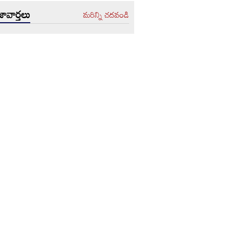
ావార్తలు
మరిన్ని చదవండి