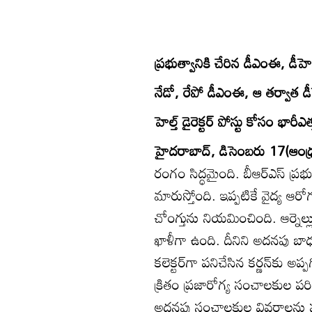
ప్రభుత్వానికి చేరిన డీఎంఈ, డీహె
నేడో, రేపో డీఎంఈ, ఆ తర్వాత డ
హెల్త్‌ డైరెక్టర్‌ పోస్టు కోసం భారీ
హైదరాబాద్‌, డిసెంబరు 17(ఆంధ్ర
రంగం సిద్ధమైంది. బీఆర్‌ఎస్‌ ప్
మారుస్తోంది. ఇప్పటికే వైద్య ఆరోగ్య శా
చోంగ్తును నియమించింది. ఆర్నెల్
ఖాళీగా ఉంది. దీనిని అదనపు బాధ్
కలెక్టర్‌గా పనిచేసిన కర్ణన్‌కు అప్
క్రితం ప్రజారోగ్య సంచాలకుల పరి
అదనపు సంచాలకుల వివరాలను పంపాల