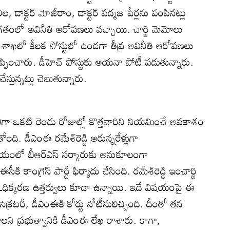
లీల, డాక్టర్‌ మోజీరాం, డాక్టర్‌ పద్మజ పేర్లను పంపినట్లు
ిపై గతంలో అవినీతి ఆరోపణలు వచ్చాయి. చార్జి మెమోలు
 శాఖలో కీలక పోస్టులో ఉండగా తీవ్ర అవినీతి ఆరోపణలు
ించారు. డీహెచ్‌ పోస్టుకు ఆయనా పోటీ పడుతున్నారు.
ేస్తున్నట్లు చెబుతున్నారు.
)గా ఒకటి రెండు రోజుల్లో కొత్తవారిని నియమించే అవకాశం
ి. డీఎంఈ రమేశ్‌రెడ్డి ఆరున్నరేళ్లుగా
యంలో బీఆర్‌ఎస్‌ సర్కారుకు అనుకూలంగా
ాంగ్రెస్‌ పార్టీ ఫిర్యాదు చేసింది. రమేశ్‌రెడ్డి ఇంచార్జి
ధిక్కరణ ఉత్తర్వులు కూడా ఉన్నాయి. ఇదే విషయంపై ఈ
ెక్రటరీ, డీఎంఈకి కోర్టు నోటీసులిచ్చింది. దీంతో తన
లని ప్రభుత్వానికి డీఎంఈ లేఖ రాశారు. కాగా,