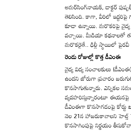
అమర్‌సింగ్‌నాయక్‌, డాక్టర్‌ పుష్ప
తెలిసింది. కాగా, వీరిలో ఇద్దర
కూడా ఉన్నాయి. మరొకరిపై వైద్య
వచ్చాయి. మీడియా కథనాలతో తప్ప
మరొకరైతే.. ఢిల్లీ స్థాయిలో పైరవీ చ
రెండు రోజుల్లో కొత్త డీఎంఈ
వైద్య విద్య సంచాలకులు (డీఎంఈ
ఉందని జోరుగా ప్రచారం జరుగుతోంద
కొనసాగుతున్నారు. ఎన్నికల సమ
వ్యవహరిస్తున్నారంటూ ఈయనపై ఈసీకి క
డీఎంఈగా కొనసాగడంపై కోర్టు ఽ
నెల 21న హాజరుకావాలని హెల్త్‌ స
కొనసాగింపుపై నిర్ణయం తీసుకోవా