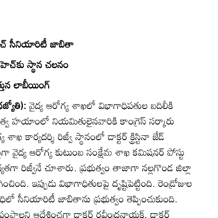
చ్‌ సీనియారిటీ జాబితా
ీహెచ్‌కు స్థాన చలనం
ఎత్తున లాబీయింగ్‌
జ్యోతి):
వైద్య ఆరోగ్య శాఖలో విభాగాధిపతుల బదిలీకి
రభుత్వ హయాంలో నియమితులైనవారికి కాంగ్రెస్‌ సర్కారు
ఖ కార్యదర్శి రిజ్వీ స్థానంలో డాక్టర్‌ క్ట్రిస్టినా జేడ్‌
లుగా వైద్య ఆరోగ్య కుటుంబ సంక్షేమ శాఖ కమిషనర్‌ పోస్టు
యతగా రిజ్వీనే చూశారు. ప్రభుత్వం తాజాగా నల్లగొండ జిల్లా
పగించింది. ఇప్పుడు విభాగాధితులపై దృష్టిపెట్టింది. రెండ్రోజుల
ధిలో సీనియారిటీ జాబితాను ప్రభుత్వం తెప్పించుకుంది.
ని ఆదేశించగా డాక్టర్‌ రవీంద్రనాయక్‌, డాక్టర్‌