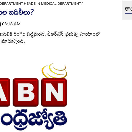
 DEPARTMENT HEADS IN MEDICAL DEPARTMENT?
తాజ
తుల బదిలీలు?
 | 03:18 AM
దిలీకి రంగం సిద్ధమైంది. బీఆర్‌ఎస్‌ ప్రభుత్వ హయాంలో
ు మారుస్తోంది.