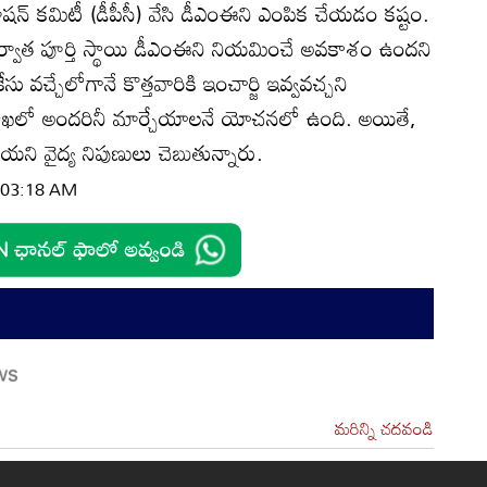
ప్రమోషన్‌ కమిటీ (డీపీసీ) వేసి డీఎంఈని ఎంపిక చేయడం కష్టం.
 తర్వాత పూర్తి స్థాయి డీఎంఈని నియమించే అవకాశం ఉందని
 కేసు వచ్చేలోగానే కొత్తవారికి ఇంచార్జి ఇవ్వవచ్చని
యశాఖలో అందరినీ మార్చేయాలనే యోచనలో ఉంది. అయితే,
యని వైద్య నిపుణులు చెబుతున్నారు.
| 03:18 AM
మరిన్ని చదవండి