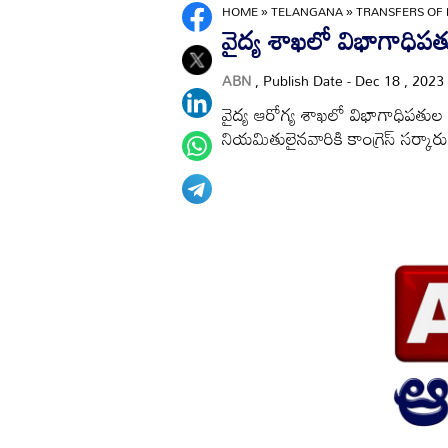
HOME
»
TELANGANA
»
TRANSFERS OF
వైద్య శాఖలో విభాగాధిప
ABN
, Publish Date - Dec 18 , 2023
వైద్య ఆరోగ్య శాఖలో విభాగాధిపతుల బ
నియమితులైనవారికి కాంగ్రెస్‌ సర్కార