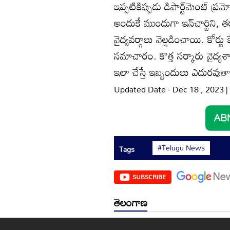
ఇప్పటికిప్పుడు డిపార్ట్‌మెంట్‌ 
అందుకే ముందుగా ఇన్‌చార్జిని,
వైద్యవర్గాలు వెల్లడించాయి. కోర్టు
సమాచారం. కొత్త సర్కారు వైద్
ఇలా చేస్తే ఇబ్బందులు ఎదురవుతా
Updated Date - Dec 18 , 2023 
#Telugu News
Tags
SUBSCRIBE
తెలంగాణ