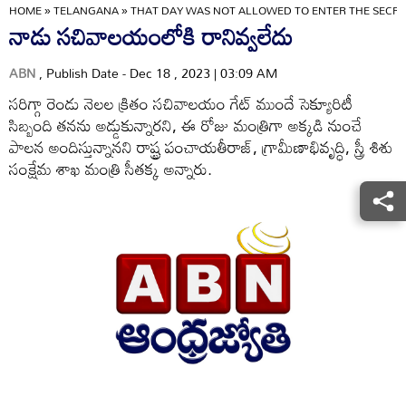
HOME
»
TELANGANA
»
THAT DAY WAS NOT ALLOWED TO ENTER THE SECRE
నాడు సచివాలయంలోకి రానివ్వలేదు
ABN
, Publish Date - Dec 18 , 2023 | 03:09 AM
సరిగ్గా రెండు నెలల క్రితం సచివాలయం గేట్‌ ముందే సెక్యూరిటీ
సిబ్బంది తనను అడ్డుకున్నారని, ఈ రోజు మంత్రిగా అక్కడి నుంచే
పాలన అందిస్తున్నానని రాష్ట్ర పంచాయతీరాజ్‌, గ్రామీణాభివృద్ధి, స్త్రీ శిశు
సంక్షేమ శాఖ మంత్రి సీతక్క అన్నారు.