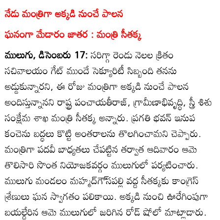
నేడు మంత్రిగా అక్కడి నుంచే పాలన
ఘనంగా మేడారం జాతర : మంత్రి సీతక్క
ములుగు, డిసెంబరు 17:
సరిగ్గా రెండు నెలల క్రితం
సచివాలయం గేట్‌ ముందే సెక్యూరిటీ సిబ్బంది తనను
అడ్డుకున్నారని, ఈ రోజు మంత్రిగా అక్కడి నుంచే పాలన
అందిస్తున్నానని రాష్ట్ర పంచాయతీరాజ్‌, గ్రామీణాభివృద్ధి, స్త్రీ శిశు
సంక్షేమ శాఖ మంత్రి సీతక్క అన్నారు. ప్రగతి భవన్‌ ఇనుప
కంచెను బద్ధలు కొట్టి అంతరాలను తొలగించామని చెప్పారు.
మంత్రిగా పదవీ బాధ్యతలు చేపట్టిన తర్వాత ఆదివారం ఆమె
తొలిసారి సొంత నియోజకవర్గం ములుగులో పర్యటించారు.
ములుగు మండలం మహ్మద్‌గౌ్‌సపల్లి వద్ద సీతక్కకు కాంగ్రెస్‌
శ్రేణులు ఘన స్వాగతం పలికాయి. అక్కడి నుంచి ఊరేగింపుగా
బయల్దేరిన ఆమె ములుగులో జరిగిన రోడ్‌ షోలో మాట్లాడారు.