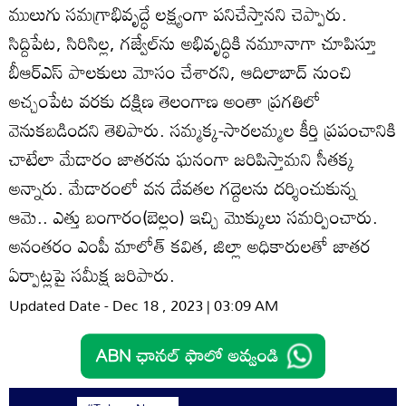
ములుగు సమగ్రాభివృద్ధే లక్ష్యంగా పనిచేస్తానని చెప్పారు.
సిద్దిపేట, సిరిసిల్ల, గజ్వేల్‌ను అభివృద్ధికి నమూనాగా చూపిస్తూ
బీఆర్‌ఎస్‌ పాలకులు మోసం చేశారని, ఆదిలాబాద్‌ నుంచి
అచ్చంపేట వరకు దక్షిణ తెలంగాణ అంతా ప్రగతిలో
వెనుకబడిందని తెలిపారు. సమ్మక్క-సారలమ్మల కీర్తి ప్రపంచానికి
చాటేలా మేడారం జాతరను ఘనంగా జరిపిస్తామని సీతక్క
అన్నారు. మేడారంలో వన దేవతల గద్దెలను దర్శించుకున్న
ఆమె.. ఎత్తు బంగారం(బెల్లం) ఇచ్చి మొక్కులు సమర్పించారు.
అనంతరం ఎంపీ మాలోత్‌ కవిత, జిల్లా అధికారులతో జాతర
ఏర్పాట్లపై సమీక్ష జరిపారు.
Updated Date - Dec 18 , 2023 | 03:09 AM