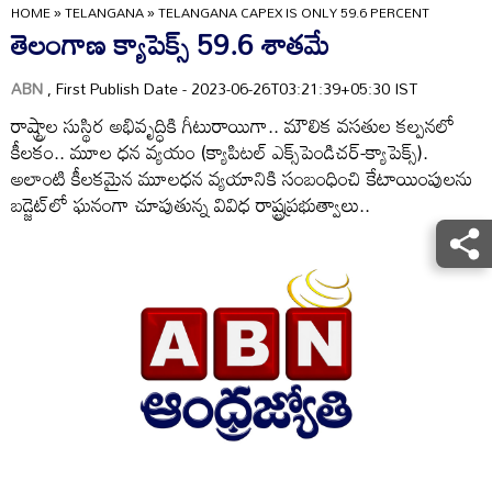
HOME
»
TELANGANA
»
TELANGANA CAPEX IS ONLY 59.6 PERCENT
తెలంగాణ క్యాపెక్స్‌ 59.6 శాతమే
ABN
, First Publish Date - 2023-06-26T03:21:39+05:30 IST
రాష్ట్రాల సుస్థిర అభివృద్ధికి గీటురాయిగా.. మౌలిక వసతుల కల్పనలో
కీలకం.. మూల ధన వ్యయం (క్యాపిటల్‌ ఎక్స్‌పెండిచర్‌-క్యాపెక్స్‌).
అలాంటి కీలకమైన మూలధన వ్యయానికి సంబంధించి కేటాయింపులను
బడ్జెట్‌లో ఘనంగా చూపుతున్న వివిధ రాష్ట్రప్రభుత్వాలు..