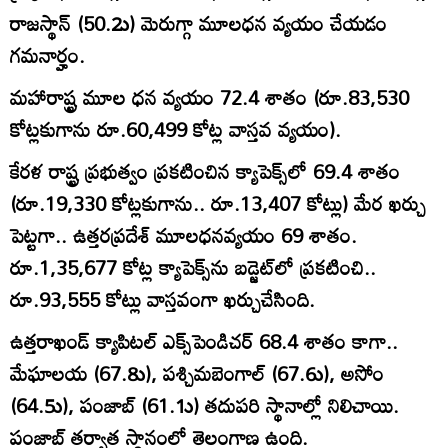
రాజస్థాన్‌ (50.2ు) మెరుగ్గా మూలధన వ్యయం చేయడం
గమనార్హం.
మహారాష్ట్ర మూల ధన వ్యయం 72.4 శాతం (రూ.83,530
కోట్లకుగాను రూ.60,499 కోట్ల వాస్తవ వ్యయం).
కేరళ రాష్ట్ర ప్రభుత్వం ప్రకటించిన క్యాపెక్స్‌లో 69.4 శాతం
(రూ.19,330 కోట్లకుగాను.. రూ.13,407 కోట్లు) మేర ఖర్చు
పెట్టగా.. ఉత్తరప్రదేశ్‌ మూలధనవ్యయం 69 శాతం.
రూ.1,35,677 కోట్ల క్యాపెక్స్‌ను బడ్జెట్‌లో ప్రకటించి..
రూ.93,555 కోట్లు వాస్తవంగా ఖర్చుచేసింది.
ఉత్తరాఖండ్‌ క్యాపిటల్‌ ఎక్స్‌పెండిచర్‌ 68.4 శాతం కాగా..
మేఘాలయ (67.8ు), పశ్చిమబెంగాల్‌ (67.6ు), అసోం
(64.5ు), పంజాబ్‌ (61.1ు) తదుపరి స్థానాల్లో నిలిచాయి.
పంజాబ్‌ తర్వాత స్థానంలో తెలంగాణ ఉంది.