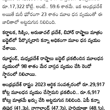
రూ.17,322 కోట్లే. అంటే.. 59.6 శాతమే. ఇక ఆంధ్రప్రదేశ్‌
అయితే మరీ ఘోరంగా 23 శాతం మూల ధన వ్యయంతో ఈ
జాబితాలో అట్టడుగున నిలిచింది.
కర్ణాటక, సిక్కిం, అరుణాచల్‌ ప్రదేశ్‌, బిహార్‌ రాష్ట్రాలు మాత్రం
బడ్జెట్‌లో పేర్కొన్నదాని కన్నా అధికంగా మూల ధన వ్యయం
చేశాయి.
ఝార్ఖండ్‌, మధ్యప్రదేశ్‌ రాష్ట్రాలు బడ్జెట్‌ ప్రకటించిన మూలధన
వ్యయంలో 98 శాతం మేర వాస్తవ వ్యయం చేసి రెండో
స్థానంలో నిలిచాయి.
ఆంధ్రప్రదేశ్‌ రాష్ట్రం 2023 ఆర్థిక సంవత్సరంలో రూ.29,917
కోట్ల మూలధన వ్యయం చేస్తామని ప్రకటించి.. రూ.6,917
కోట్లు మాత్రమే ఖర్చు చేసి అట్టడుగున నిలిచింది. ఏపీ కన్నా
త్రిపుర (41.3ు), నాగాలాండ్‌ (47.7ు), హరియాణా (48.1ు),