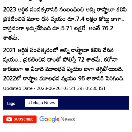
2023 ఆర్థిక సంవత్సరానికి సంబంధించి అన్ని రాష్ట్రాలూ కలిపి
ప్రకటించిన మూల ధన వ్యయం రూ.7.4 లక్షల కోట్లు కాగా..
వాస్తవంగా ఖర్చుచేసింది రూ.5.71 లక్షలే. అంటే 76.2
శాతమే.
2021 ఆర్థిక సంవత్సరంలో అన్ని రాష్ట్రాలూ కలిపి చేసిన
వ్యయం.. ప్రకటించిన దాంతో పోలిస్తే 72 శాతమే. కరోనా
కారణంగా ఆ ఏడాది మూలధన వ్యయం బాగా తగ్గిపోయింది.
2022లో రాష్ట్రాల మూలధన వ్యయం 95 శాతానికి పెరిగింది.
Updated Date - 2023-06-26T03:21:39+05:30 IST
#Telugu News
Tags
SUBSCRIBE