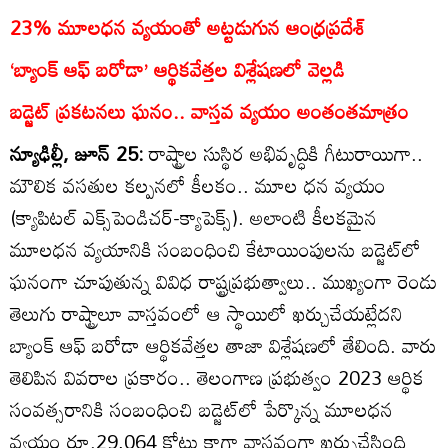
23% మూలధన వ్యయంతో అట్టడుగున ఆంధ్రప్రదేశ్‌
‘బ్యాంక్‌ ఆఫ్‌ బరోడా’ ఆర్థికవేత్తల విశ్లేషణలో వెల్లడి
బడ్జెట్‌ ప్రకటనలు ఘనం.. వాస్తవ వ్యయం అంతంతమాత్రం
న్యూఢిల్లీ, జూన్‌ 25:
రాష్ట్రాల సుస్థిర అభివృద్ధికి గీటురాయిగా..
మౌలిక వసతుల కల్పనలో కీలకం.. మూల ధన వ్యయం
(క్యాపిటల్‌ ఎక్స్‌పెండిచర్‌-క్యాపెక్స్‌). అలాంటి కీలకమైన
మూలధన వ్యయానికి సంబంధించి కేటాయింపులను బడ్జెట్‌లో
ఘనంగా చూపుతున్న వివిధ రాష్ట్రప్రభుత్వాలు.. ముఖ్యంగా రెండు
తెలుగు రాష్ట్రాలూ వాస్తవంలో ఆ స్థాయిలో ఖర్చుచేయట్లేదని
బ్యాంక్‌ ఆఫ్‌ బరోడా ఆర్థికవేత్తల తాజా విశ్లేషణలో తేలింది. వారు
తెలిపిన వివరాల ప్రకారం.. తెలంగాణ ప్రభుత్వం 2023 ఆర్థిక
సంవత్సరానికి సంబంధించి బడ్జెట్‌లో పేర్కొన్న మూలధన
వ్యయం రూ.29,064 కోట్లు కాగా వాస్తవంగా ఖర్చుచేసింది